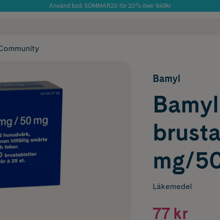
Använd kod: SOMMAR20 för 20% över 649kr
Årets Butik 2025 inom Skönhet
 frakt
✓ Rådgivning från farmaceuter & hudterapeuter
✓ Poäng på alla
Community
Bamyl
Bamyl
brusta
mg/50
Läkemedel
77 kr