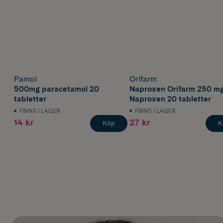
Pamol
Orifarm
500mg paracetamol 20
Naproxen Orifarm 250 m
tabletter
Naproxen 20 tabletter
FINNS I LAGER
FINNS I LAGER
14 kr
27 kr
Köp
K