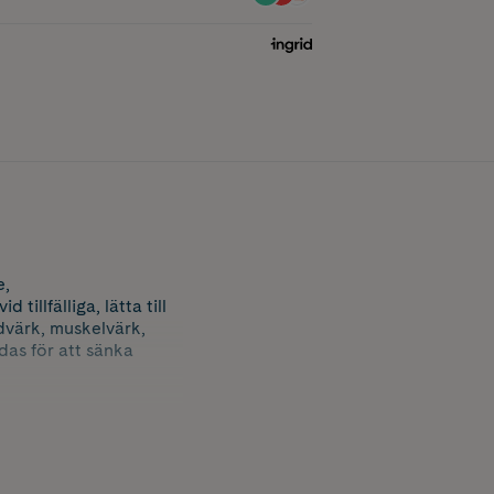
e,
llfälliga, lätta till
dvärk, muskelvärk,
das för att sänka
n smärtstillande effekt
 även uppiggande.
t magen än vanliga