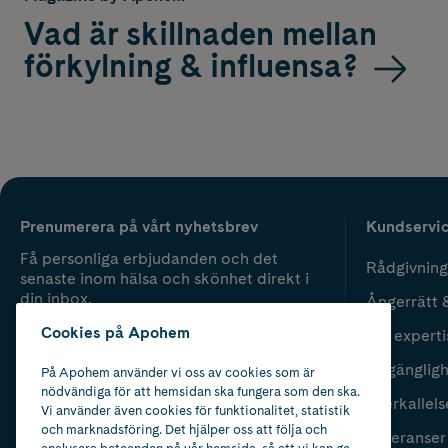
Vad är skillnaden mellan
förkylning & influensa?
Prenumerera på vårt nyhetsbrev
Kundservi
Få personliga erbjudanden och det
Rådgivning
senaste inom hälsa och skönhet direkt i
din inbox.
Ångerrätt 
Cookies på Apohem
Vår experti
Fyll i mailadress
Skicka
Tillgänglig
På Apohem använder vi oss av cookies som är
nödvändiga för att hemsidan ska fungera som den ska.
Återkallels
Vi använder även cookies för funktionalitet, statistik
och marknadsföring. Det hjälper oss att följa och
Leveranser