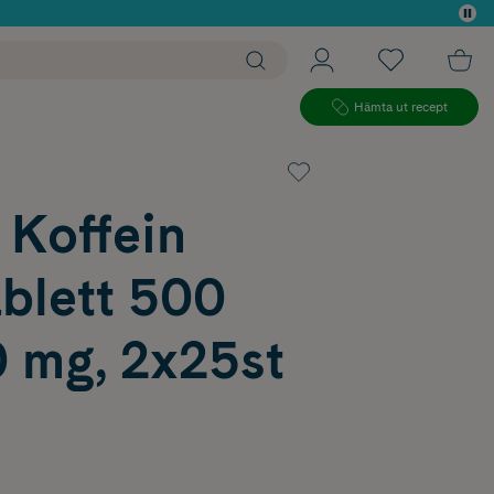
 köp*
Hämta ut recept
 Koffein
blett 500
 mg, 2x25st