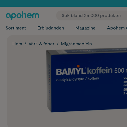
✓ Fri
Sortiment
Erbjudanden
Magazine
Apohem 
Hem
Värk & feber
Migränmedicin