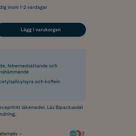
dig inom 1-2 vardagar
Lägg i varukorgen
nde, febernedsättande och
onshämmande
cetylsalicylsyra och koffein
receptfritt läkemedel. Läs
Bipacksedel
ndning.