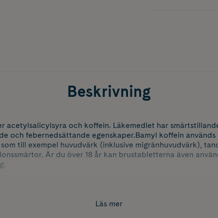
Beskrivning
er acetylsalicylsyra och koffein. Läkemedlet har smärtstilland
och febernedsättande egenskaper.Bamyl koffein används vid ti
d som till exempel huvudvärk (inklusive migränhuvudvärk), tan
onssmärtor. Är du över 18 år kan brustabletterna även använ
g.
 smärtstillande effekten av acetylsalicylsyran men har också e
nde verkan på utvidgade blodkärl i hjärnan. Ämnet verkar
Läs mer
letter ger med vatten en klar lösning som är skonsammare mo