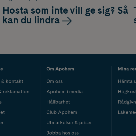
Hosta som inte vill ge sig? Så
kan du lindra
ce
Om Apohem
Mina re
 & kontakt
Om oss
Hämta u
& reklamation
Apohem i media
Högkos
s
Hållbarhet
Rådgivn
het
Club Apohem
Läkeme
er
Utmärkelser & priser
Jobba hos oss