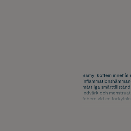
Bamyl koffein innehåll
inflammationshämmande 
måttliga smärttillstån
ledvärk och menstruati
febern vid en förkylnin
Koffein förstärker den
genom sin sammandraga
Bamyl koffein brustab