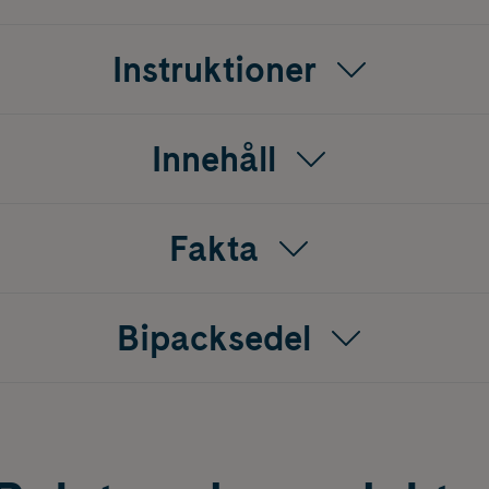
etylsalicylsyra. Effekten börjar vanligen verka inom cirka 30 
Instruktioner
s upp i ½ glas vatten.
Innehåll
Fakta
Bipacksedel