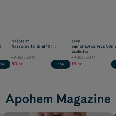
Nasoferm
Teva
g
Nässpray 1 mg/ml 10 ml
Sumatriptan Teva 50mg
tabletter
FINNS I LAGER
FINNS I LAGER
30 kr
19 kr
öp
Köp
Apohem Magazine