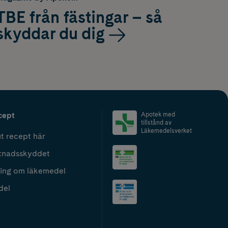
TBE från fästingar – så
skyddar du dig
cept
Apotek med
tillstånd av
Läkemedelsverket
t recept här
tnadsskyddet
ing om läkemedel
del