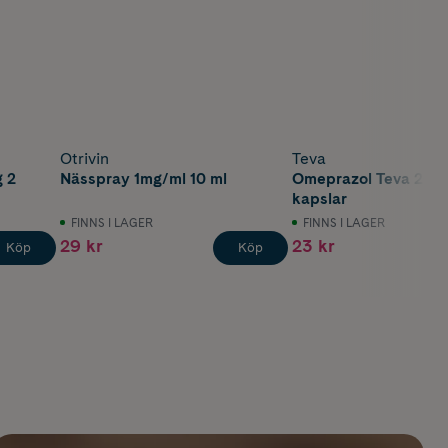
Otrivin
Teva
 2
Nässpray 1mg/ml 10 ml
Omeprazol Teva 20 
kapslar
FINNS I LAGER
FINNS I LAGER
29 kr
23 kr
Köp
Köp