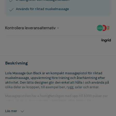
Används för riktad muskelmassage
Beskrivning
Lola Massage Gun Black är en kompakt massagepistol för riktad
muskelmassage, uppvärmning före träning och återhämtning efter
aktivitet. Den lätta designen gör den enkel att hålla i och använda på
olika delar av kroppen, till exempel ben, rygg, axlar och armar.
Massagepistolen har 4 hastighetslägen med upp till 3000 pulser per
minut, så att du kan anpassa intensiteten efter behov. De 4
medföljande massagehuvudena gör det enkelt att massera större
muskelgrupper eller ge mer fokuserad massage på specifika
Läs mer
områden. En full laddning ger upp till 7 timmars användning.