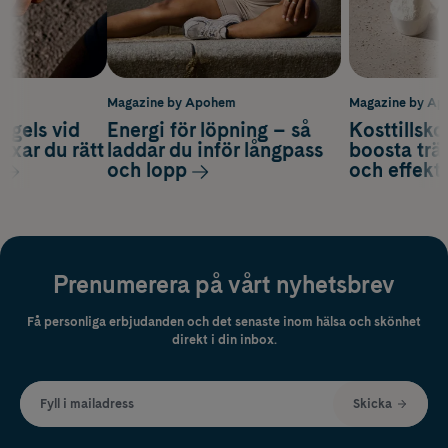
m
Magazine by Apohem
Magazine by A
 gels vid
Energi för löpning – så
Kosttillsko
axar du rätt
laddar du inför långpass
boosta trä
och lopp
och effekti
Prenumerera på vårt nyhetsbrev
Få personliga erbjudanden och det senaste inom hälsa och skönhet
direkt i din inbox.
Fyll i mailadress
Skicka