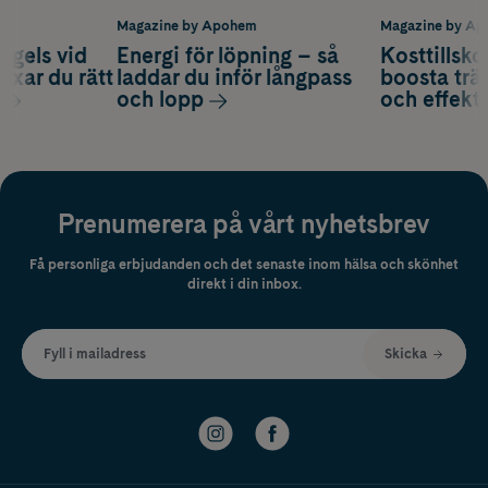
m
Magazine by Apohem
Magazine by A
 gels vid
Energi för löpning – så
Kosttillsko
axar du rätt
laddar du inför långpass
boosta trä
och lopp
och effekti
Prenumerera på vårt nyhetsbrev
Få personliga erbjudanden och det senaste inom hälsa och skönhet
direkt i din inbox.
Fyll i mailadress
Skicka