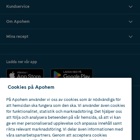
Kundservice
Om Apohem
Mina recept
Ladda ner vår app
Cookies på Apohem
På Apohem använder vi oss av cookies som är nödvändiga för
Apotek med tillstånd
att hemsidan ska fungera som den ska. Vi använder även cookies
av Läkemedelsverket
för funktionalitet, statistik och marknadsföring. Det hjälper oss
att följa och analysera beteenden på vår hemsida, så att vi kan
ge en mer personaliserad upplevelse och anpassa innehåll samt
rikta relevant marknadsföring. Vi delar även informationen med
våra samarbetspartners. Genom att acceptera cookies