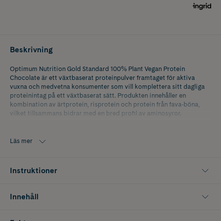
Beskrivning
Optimum Nutrition Gold Standard 100% Plant Vegan Protein
Chocolate är ett växtbaserat proteinpulver framtaget för aktiva
vuxna och medvetna konsumenter som vill komplettera sitt dagliga
proteinintag på ett växtbaserat sätt. Produkten innehåller en
kombination av ärtprotein, risprotein och protein från fava‑böna,
vilket tillsammans bidrar med en bred profil av aminosyror.
Protein bidrar till att öka och bibehålla muskelmassa samt till att
bibehålla normal benstomme. Därför är Gold Standard 100% Plant ett
Läs mer
lämpligt val efter träning eller som ett proteinrikt mellanmål under
dagen.
Instruktioner
Formulan är helt fri från artificiella färg- och smakämnen och sötad
med naturliga ingredienser. Den lena smaken av choklad gör
produkten lättdrucken, och pulvret blandas enkelt med vatten eller
Innehåll
växtbaserad dryck.
Optimum Nutrition Gold Standard 100% Plant passar både vid