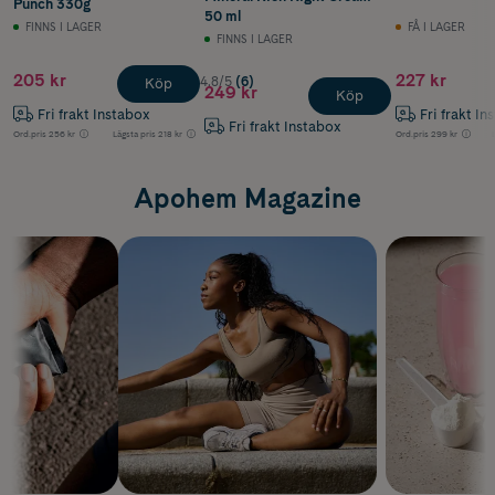
Punch 330g
50 ml
FINNS I LAGER
FÅ I LAGER
FINNS I LAGER
205 kr
227 kr
4.8/5
(6)
Köp
249 kr
Köp
Fri frakt Instabox
Fri frakt In
Fri frakt Instabox
Ord.pris
256 kr
Lägsta pris
218 kr
Ord.pris
299 kr
Apohem Magazine