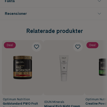
Fakta
styrketräning och i en aktiv vardag, och är ett bra alternativ för dig
som söker ett veganskt proteinpulver utan att kompromissa med
smak, kvalitet eller funktion.
Recensioner
Relaterade produkter
Deal
Deal
Optimum Nutrition
Optimum Nutri
IDUN Minerals
Goldstandard PWO Fruit
Mineral Rich Night Cream