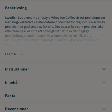
Beskrivning
Swedish Supplements Lifestyle Whey Ice Coffee är ett proteinpulver
med högkvalitativt vassleproteinkoncentrat för dig som söker whey
protein med god smak av iskaffe. Det passar bra som proteinshake
efter träning eller som ett smidigt sätt att öka det dagliga
proteinintaget under dagen. Vassleprotein har en fullvärdig
aminosyraprofil och ett naturligt innehåll av grenade aminosyror,
BCAA, vilket gör den här varianten till ett attraktivt val för dig som
vill komplettera kosten med protein i samband med träning och
återhämtning.
Läs mer
Den här smaken, Ice Coffee, är ett bra alternativ för dig som vill ha ett
kaffeinspirerat proteinpulver med fyllig smak och enkel användning i
Instruktioner
shaker. Swedish Supplements Lifestyle Whey är framtagen för att ge
ett smidigt proteinintag före eller efter passet, eller när du vill fylla på
med extra protein i vardagen. Protein bidrar till att öka och bibehålla
Innehåll
muskelmassan.
Förpackningen innehåller 900 g.
Fakta
Recensioner