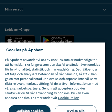
Mina recept
Ladda ner vår app
Cookies på Apohem
På Apohem använder vi oss av cookies som är nödvändiga för
Apotek med tillstånd
att hemsidan ska fungera som den ska. Vi använder även cookies
av Läkemedelsverket
för funktionalitet, statistik och marknadsföring. Det hjälper oss
att följa och analysera beteenden på vår hemsida, så att vi kan
ge en mer personaliserad upplevelse och anpassa innehåll samt
rikta relevant marknadsföring. Vi delar även informationen med
våra samarbetspartners. Genom att acceptera cookies
samtycker du till vår användning av cookies. Du kan även
2024
anpassa cookies. Läs mer under vår
Cookie Policy
Godkänn cookies
Avvisa alla