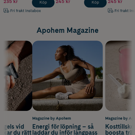
235 kr
245 kr
245 kr
Köp
Köp
Fri frakt Instabox
Fri frakt In
Apohem Magazine
m
Magazine by Apohem
Magazine by A
 gels vid
Energi för löpning – så
Kosttillsko
axar du rätt
laddar du inför långpass
boosta trä