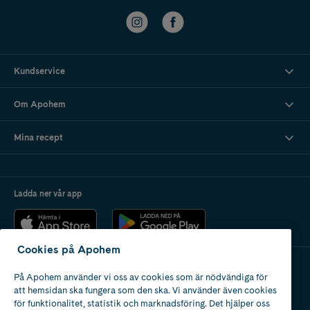
Kundservice
Om Apohem
Mina recept
Ladda ner vår app
Cookies på Apohem
På Apohem använder vi oss av cookies som är nödvändiga för
Apotek med tillstånd
att hemsidan ska fungera som den ska. Vi använder även cookies
av Läkemedelsverket
för funktionalitet, statistik och marknadsföring. Det hjälper oss