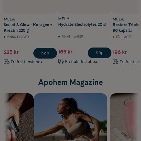
MELA
MELA
MELA
Hydrate Electrolytes 20 st
Sculpt & Glow - Kollagen +
Restore Triple
Kreatin 225 g
90 kapslar
FINNS I LAGER
FINNS I LAGER
FÅ I LAGER
165 kr
225 kr
196 kr
Köp
Köp
Fri frakt Instabox
Fri frakt Instabox
Fri frakt In
Apohem Magazine