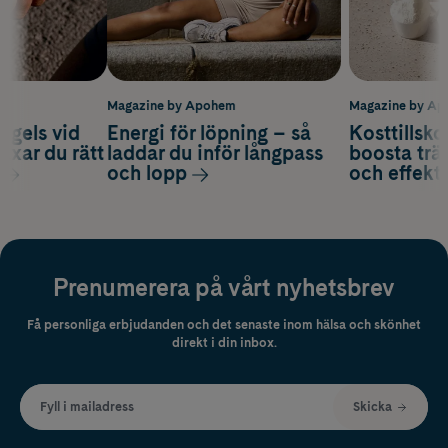
m
Magazine by Apohem
Magazine by A
 gels vid
Energi för löpning – så
Kosttillsko
axar du rätt
laddar du inför långpass
boosta trä
och lopp
och effekti
Prenumerera på vårt nyhetsbrev
Få personliga erbjudanden och det senaste inom hälsa och skönhet
direkt i din inbox.
Fyll i mailadress
Skicka