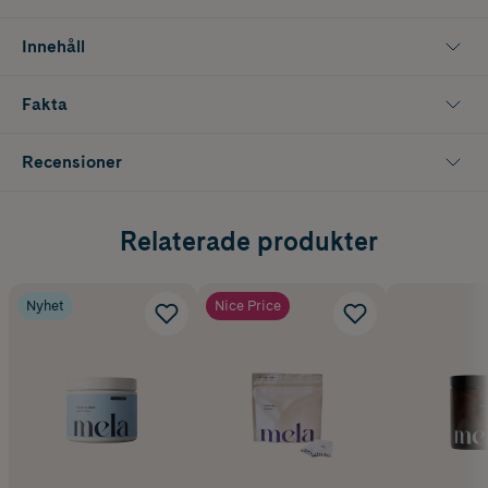
somrig och uppiggande känsla i varje glas. Ett perfekt proteinpulver
för en aktiv livsstil och för dig som söker en fräsch proteindryck med
Innehåll
hög proteinhalt.
Innehåller 300 g
Fakta
Recensioner
Relaterade produkter
Nyhet
Nice Price