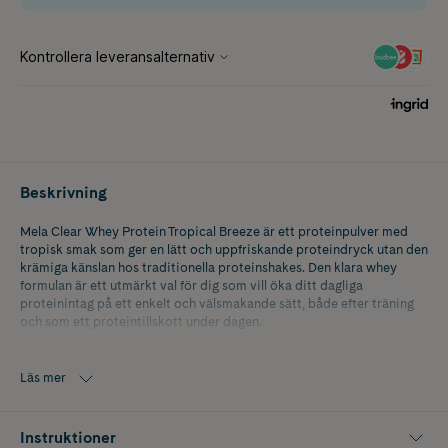
Beskrivning
Mela Clear Whey Protein Tropical Breeze är ett proteinpulver med
tropisk smak som ger en lätt och uppfriskande proteindryck utan den
krämiga känslan hos traditionella proteinshakes. Den klara whey
formulan är ett utmärkt val för dig som vill öka ditt dagliga
proteinintag på ett enkelt och välsmakande sätt, både efter träning
och som ett proteintillskott under dagen.
Varje portion ger 20 g protein och hjälper dig att enkelt komplettera
kosten med protein i en smidig dryck. Den lätta konsistensen gör
Läs mer
drycken lätt att dricka och passar perfekt för dig som föredrar
fruktiga smaker framför klassiska mjölkbaserade shakes.
Instruktioner
Smaken Tropical Breeze bjuder på friska tropiska toner som ger en