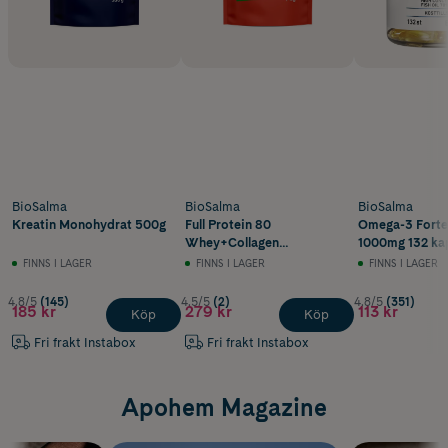
BioSalma
BioSalma
BioSalma
Kreatin Monohydrat 500g
Full Protein 80
Omega-3 Fort
Whey+Collagen
1000mg 132 kap
Watermelon Strawberry 1
FINNS I LAGER
FINNS I LAGER
FINNS I LAGER
kg
4.8/5
(145)
4.5/5
(2)
4.8/5
(351)
185 kr
279 kr
113 kr
Köp
Köp
Fri frakt Instabox
Fri frakt Instabox
Apohem Magazine