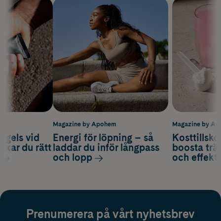
m
Magazine by Apohem
Magazine by A
 gels vid
Energi för löpning – så
Kosttillsko
axar du rätt
laddar du inför långpass
boosta trä
och lopp
och effekti
Prenumerera på vårt nyhetsbrev