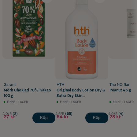
Garant
HTH
The NO Bar
Mörk Choklad 70% Kakao
Original Body Lotion Dry &
Peanut 45 g
100 g
Extra Dry Skin
Oparfymerad 400 ml
FINNS I LAGER
FINNS I LAGER
FINNS I LAGER
4.0/5
(2)
4.6/5
(65)
4.0/5
(4)
27 kr
64 kr
28 kr
Köp
Köp