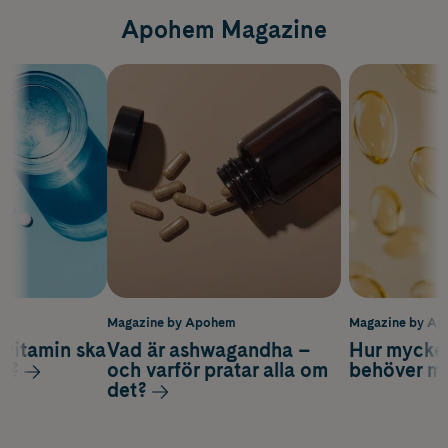
Apohem Magazine
m
Magazine by Apohem
Magazine by A
vitamin ska
Vad är ashwagandha –
Hur mycke
ag?
och varför pratar alla om
behöver m
det?