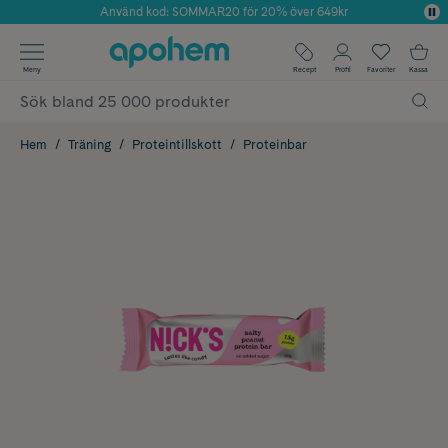
Använd kod: SOMMAR20 för 20% över 649kr
Årets Butik 2025 inom Skönhet
✓ Fri frakt
Meny
Recept
Profil
Favoriter
Kassa
✓ Rådgivning från farmaceuter & hudterapeuter
✓ Poäng på alla köp*
Hem
Träning
Proteintillskott
Proteinbar