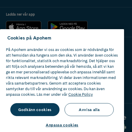
Ladda ner vår app
Cookies på Apohem
På Apohem använder vi oss av cookies som är nödvändiga för
Apotek med tillstånd
att hemsidan ska fungera som den ska. Vi använder även cookies
av Läkemedelsverket
för funktionalitet, statistik och marknadsföring. Det hjälper oss
att följa och analysera beteenden på vår hemsida, så att vi kan
ge en mer personaliserad upplevelse och anpassa innehåll samt
rikta relevant marknadsföring. Vi delar även informationen med
våra samarbetspartners. Genom att acceptera cookies
samtycker du till vår användning av cookies. Du kan även
2024
anpassa cookies. Läs mer under vår
Cookie Policy
Godkänn cookies
Avvisa alla
Anpassa cookies