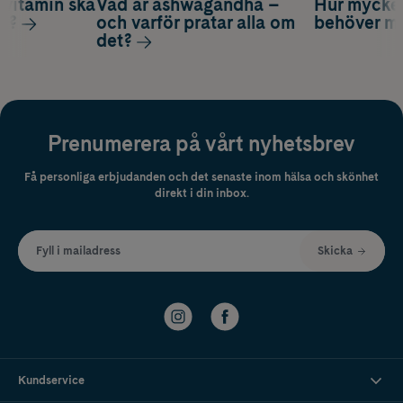
vitamin ska
Vad är ashwagandha –
Hur mycke
ag?
och varför pratar alla om
behöver m
det?
Prenumerera på vårt nyhetsbrev
Få personliga erbjudanden och det senaste inom hälsa och skönhet
direkt i din inbox.
Fyll i mailadress
Skicka
Kundservice