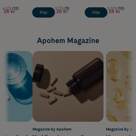
4.5/5
(12)
3.7/5
(3)
5.0/5
(10)
26 kr
26 kr
26 kr
Köp
Köp
Apohem Magazine
m
Magazine by Apohem
Magazine by A