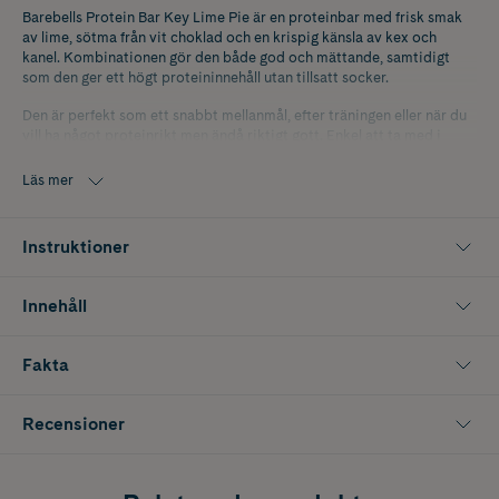
Barebells Protein Bar Key Lime Pie är en proteinbar med frisk smak
av lime, sötma från vit choklad och en krispig känsla av kex och
kanel. Kombinationen gör den både god och mättande, samtidigt
som den ger ett högt proteininnehåll utan tillsatt socker.
Den är perfekt som ett snabbt mellanmål, efter träningen eller när du
vill ha något proteinrikt men ändå riktigt gott. Enkel att ta med i
väskan och ett smidigt alternativ för dig som vill fylla på med energi
under dagen.
Läs mer
Innehåller 55 g.
Instruktioner
Innehåll
Fakta
Recensioner