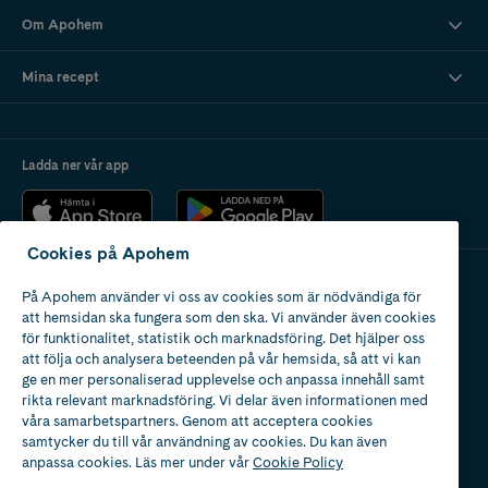
Om Apohem
Mina recept
Ladda ner vår app
Cookies på Apohem
På Apohem använder vi oss av cookies som är nödvändiga för
Apotek med tillstånd
att hemsidan ska fungera som den ska. Vi använder även cookies
av Läkemedelsverket
för funktionalitet, statistik och marknadsföring. Det hjälper oss
att följa och analysera beteenden på vår hemsida, så att vi kan
ge en mer personaliserad upplevelse och anpassa innehåll samt
rikta relevant marknadsföring. Vi delar även informationen med
våra samarbetspartners. Genom att acceptera cookies
samtycker du till vår användning av cookies. Du kan även
2024
anpassa cookies. Läs mer under vår
Cookie Policy