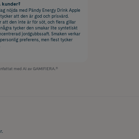
a kunder?
lag nöjda med Pändy Energy Drink Apple
tycker att den är god och prisvärd.
tt den inte är för söt, och flera gillar
ågra tycker den smakar lite syntetiskt
koncentrerad jordgubbssaft. Smaken verkar
personlig preferens, men flest tycker
.
fattat med AI av GAMIFIERA.®
r.