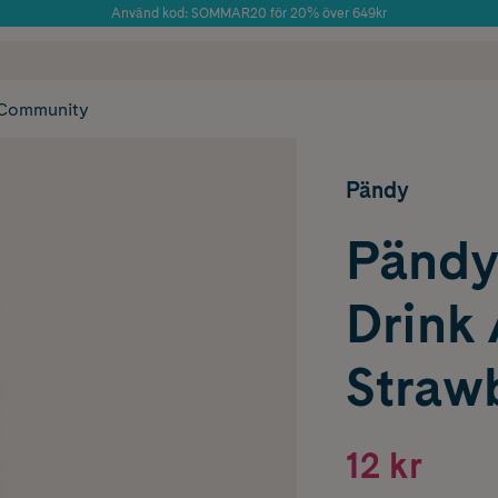
Använd kod: SOMMAR20 för 20% över 649kr
Årets Butik 2025 inom Skönhet
 frakt
✓ Rådgivning från farmaceuter & hudterapeuter
✓ Poäng på alla
Community
Pändy
Pändy
Drink
Straw
12 kr