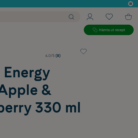
 köp*
Hämta ut recept
4.0/5
(8)
 Energy
 Apple &
berry 330 ml