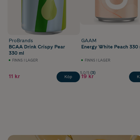
ProBrands
GAAM
BCAA Drink Crispy Pear
Energy White Peach 330 
330 ml
FINNS I LAGER
FINNS I LAGER
5.0/5
(3)
11 kr
19 kr
Köp
K