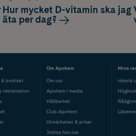
r
Hur mycket D-vitamin ska jag
äta per dag?
ce
Om Apohem
Mina re
 & kontakt
Om oss
Hämta u
& reklamation
Apohem i media
Högkos
s
Hållbarhet
Rådgivn
het
Club Apohem
Läkeme
er
Utmärkelser & priser
Jobba hos oss