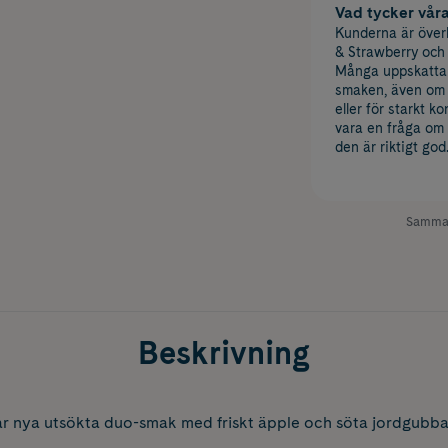
Vad tycker vår
Kunderna är över
& Strawberry och 
Många uppskattar a
smaken, även om n
eller för starkt 
vara en fråga om 
den är riktigt god
Samman
Beskrivning
r nya utsökta duo-smak med friskt äpple och söta jordgubba