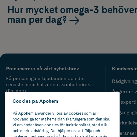
Hur mycket omega-3 behöve
man per dag?
Prenumerera på vårt nyhetsbrev
Kundservi
Få personliga erbjudanden och det
Rådgivning
senaste inom hälsa och skönhet direkt i
din inbox.
Ångerrätt 
Cookies på Apohem
Vår experti
Fyll i mailadress
Skicka
Tillgänglig
På Apohem använder vi oss av cookies som är
nödvändiga för att hemsidan ska fungera som den ska.
Återkallels
Vi använder även cookies för funktionalitet, statistik
och marknadsföring. Det hjälper oss att följa och
Leveranser
analysera beteenden på vår hemsida, så att vi kan ge