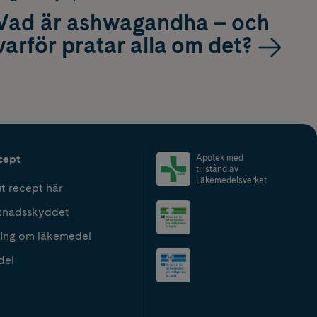
Vad är ashwagandha – och
varför pratar alla om det?
cept
Apotek med
tillstånd av
Läkemedelsverket
t recept här
tnadsskyddet
ing om läkemedel
del