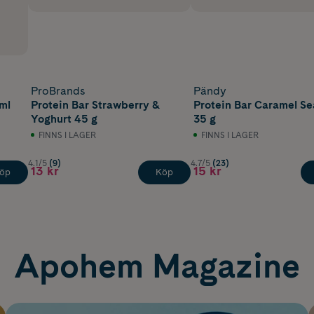
ProBrands
Pändy
ml
Protein Bar Strawberry &
Protein Bar Caramel Se
Yoghurt 45 g
35 g
FINNS I LAGER
FINNS I LAGER
4.1/5
(9)
4.7/5
(23)
13 kr
15 kr
öp
Köp
Apohem Magazine