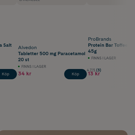
ProBrands
a Salt
Protein Bar Toffee &
Alvedon
45g
Tabletter 500 mg Paracetamol
FINNS I LAGER
20 st
FINNS I LAGER
4.7/5
(3)
34 kr
13 kr
Köp
Köp