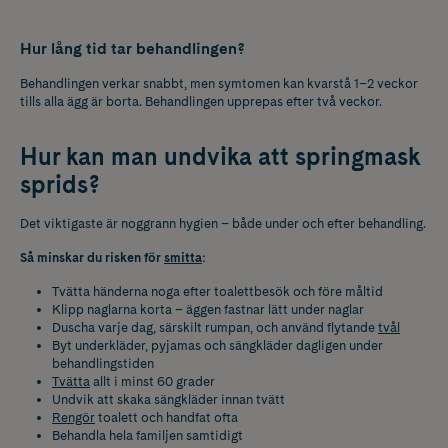
Hur lång tid tar behandlingen?
Behandlingen verkar snabbt, men symtomen kan kvarstå 1–2 veckor
tills alla ägg är borta. Behandlingen upprepas efter två veckor.
Hur kan man undvika att springmask
sprids?
Det viktigaste är noggrann hygien – både under och efter behandling.
Så minskar du risken för
smitta
:
Tvätta händerna
noga efter toalettbesök och före måltid
Klipp naglarna korta – äggen fastnar lätt under naglar
Duscha varje dag, särskilt rumpan, och använd flytande
tvål
Byt underkläder, pyjamas och sängkläder dagligen under
behandlingstiden
Tvätta
allt i minst 60 grader
Undvik att skaka sängkläder innan tvätt
Rengör
toalett och handfat ofta
Behandla hela familjen samtidigt