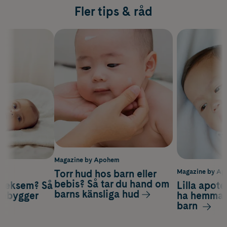
Fler tips & råd
Magazine by Apohem
Torr hud hos barn eller
m
Magazine by A
bebis? Så tar du hand om
öjeksem? Så
Lilla apote
barns känsliga hud
örebygger
ha hemma f
barn