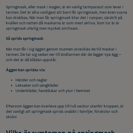
Springmask, eller mask i magen, är en vanlig tarmparasit som lever i
tarmen. Det är allra vanligast att barn får springmask, men även vuxna
kan drabbas. När man får springmask kliar det i rumpan, särskilt på
kvällen och natten då maskarna är som mest aktiva. Som tur är är
springmask ofarlig men mycket smittsam.
Så sprids springmask:
När man får i sig äggen genom munnen utvecklas de till maskar i
tarmen. De tar sig sedan ner till ändtarmen där de lägger nya ägg –
och det är då klådan uppstår.
Äggen kan spridas via:
Händer och naglar
Leksaker och sängkläder
Underkläder, handdukar och ytor i hemmet
Eftersom äggen kan överleva upp till två veckor utanför kroppen, är
det vanligt att springmask sprids snabbt i familjer, förskolor och
skolor.