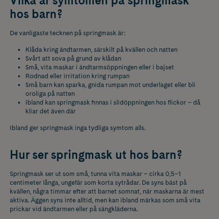
Vilka är symtomen på springmask
hos barn?
De vanligaste tecknen på springmask är:
Klåda kring ändtarmen, särskilt på kvällen och natten
Svårt att sova på grund av klådan
Små, vita maskar i ändtarmsöppningen eller i bajset
Rodnad eller irritation kring rumpan
Små barn kan sparka, gnida rumpan mot underlaget eller bli
oroliga på natten
Ibland kan springmask finnas i slidöppningen hos flickor – då
kliar det även där
Ibland ger springmask inga tydliga symtom alls.
Hur ser springmask ut hos barn?
Springmask ser ut som små, tunna vita maskar – cirka 0,5–1
centimeter långa, ungefär som korta sytrådar.
De syns bäst på
kvällen, några timmar efter att barnet somnat, när maskarna är mest
aktiva. Äggen syns inte alltid, men kan ibland märkas som små vita
prickar vid ändtarmen eller på sängkläderna.