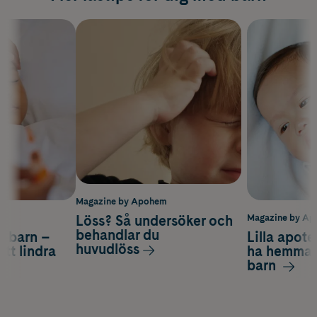
Magazine by Apohem
Löss? Så undersöker och
m
Magazine by A
behandlar du
s barn –
Lilla apote
huvudlöss
att lindra
ha hemma f
barn