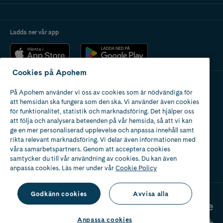
Ladda ner vår app
Cookies på Apohem
På Apohem använder vi oss av cookies som är nödvändiga för
Apotek med tillstånd
att hemsidan ska fungera som den ska. Vi använder även cookies
av Läkemedelsverket
för funktionalitet, statistik och marknadsföring. Det hjälper oss
att följa och analysera beteenden på vår hemsida, så att vi kan
ge en mer personaliserad upplevelse och anpassa innehåll samt
rikta relevant marknadsföring. Vi delar även informationen med
våra samarbetspartners. Genom att acceptera cookies
samtycker du till vår användning av cookies. Du kan även
2024
anpassa cookies. Läs mer under vår
Cookie Policy
Godkänn cookies
Avvisa alla
Anpassa cookies