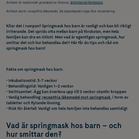
Artikeln är medicinskt granskad av Shanna,
legitimerad farmaceut
Artikeln berör receptfria läkemedel, läs bipacksedel noga före användning.
Kliar det i rumpan? Springmask hos barn är vanligt och kan bli riktigt
irriterande. Det sprids ofta mellan barn på förskolan, men hela
familjen kan dra en nitlott. Men vad är egentligen springmask, hur
smittar det och hur behandlas det? Här får du tips och råd om
springmask hos barn!
Fakta om springmask hos barn:
• Inkubationstid: 3-7 veckor
• Behandlingstid: Vanligen 1–2 veckor
• Smittsamhet: Ägg kan överleva upp till 2 veckor utanför kroppen
• Vanlig behandling:
receptfria läkemedel mot springmask
, i form av
tabletter och flytande lösning.
• Risk för återfall: Vanligt om hela familjen inte behandlas samtidigt
Vad
är springmask hos barn – och
hur smittar den?