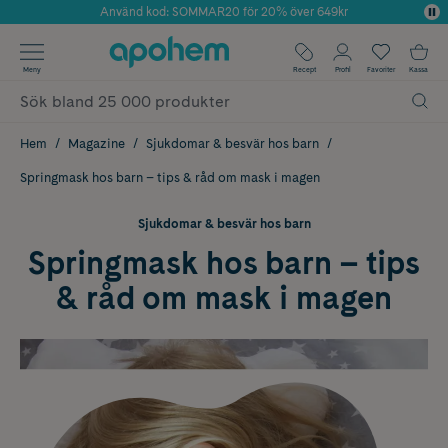
Använd kod: SOMMAR20 för 20% över 649kr
Årets Butik 2025 inom Skönhet
✓ Fri frakt
Meny
Recept
Profil
Favoriter
Kassa
✓ Rådgivning från farmaceuter & hudterapeuter
✓ Poäng på alla köp*
Hem
Magazine
Sjukdomar & besvär hos barn
Springmask hos barn – tips & råd om mask i magen
Sjukdomar & besvär hos barn
Springmask hos barn – tips
& råd om mask i magen