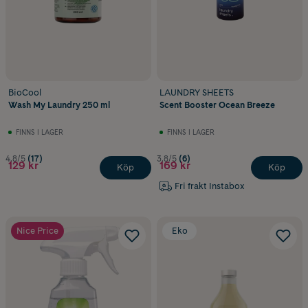
BioCool
LAUNDRY SHEETS
Wash My Laundry 250 ml
Scent Booster Ocean Breeze
FINNS I LAGER
FINNS I LAGER
4.8/5
(17)
3.8/5
(6)
129 kr
169 kr
Köp
Köp
Fri frakt Instabox
Nice Price
Eko