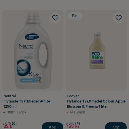
Eko
Neutral
Ecover
Flytande Tvättmedel White
Flytande Tvättmedel Colour Apple
1250 ml
Blossom & Freesia 1 liter
FINNS I LAGER
FÅ I LAGER
5.0/5
(6)
5.0/5
(4)
82 kr
135 kr
Köp
Köp