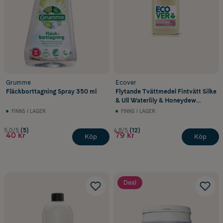
Grumme
Ecover
Fläckborttagning Spray 350 ml
Flytande Tvättmedel Fintvätt Silke
& Ull Waterlily & Honeydew
1000 ml
FINNS I LAGER
FINNS I LAGER
5.0/5
(5)
4.8/5
(12)
40 kr
79 kr
Köp
Köp
Deal