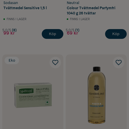
Sodasan
Neutral
Tvättmedel Sensitive 1,5 l
Colour Tvättmedel Parfymfri
1040 g 26 tvättar
FINNS I LAGER
FINNS I LAGER
5.0/5
(8)
5.0/5
(1)
99 kr
69 kr
Köp
Köp
Eko