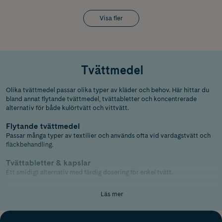
Visa fler
Tvättmedel
Olika tvättmedel passar olika typer av kläder och behov. Här hittar du
bland annat flytande tvättmedel, tvättabletter och koncentrerade
alternativ för både kulörtvätt och vittvätt.
Flytande tvättmedel
Passar många typer av textilier och används ofta vid vardagstvätt och
fläckbehandling.
Tvättabletter & kapslar
Ett smidigt alternativ med färdig dosering för enkel tvätt.
Ekologiskt tvättmedel
Läs mer
Ekologiska och miljövänliga tvättmedel är populära för dig som vill
minska påverkan på miljön.