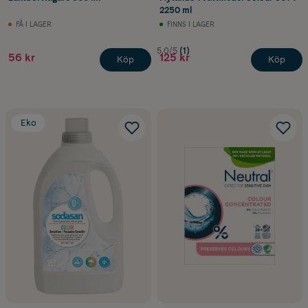
2250 ml
FÅ I LAGER
FINNS I LAGER
5.0/5
(1)
56 kr
125 kr
Köp
Köp
Eko