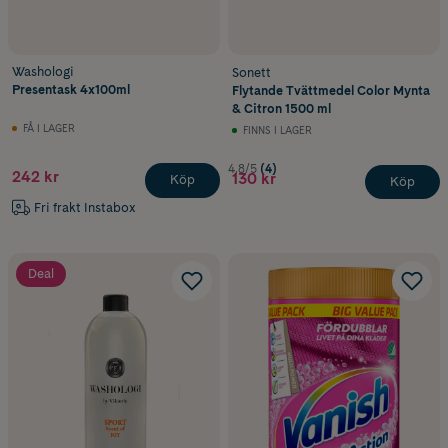
Washologi
Sonett
Presentask 4x100ml
Flytande Tvättmedel Color Mynta
& Citron 1500 ml
FÅ I LAGER
FINNS I LAGER
4.8/5
(4)
242 kr
130 kr
Köp
Köp
Fri frakt Instabox
Deal