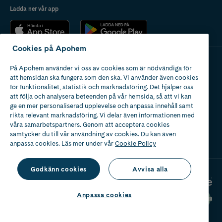
Följ alltid doseringsanvisningarna på förpackningen och anpassa
Ladda ner vår app
mängden efter tvättmängd och vattnets hårdhet.
Cookies på Apohem
På Apohem använder vi oss av cookies som är nödvändiga för
Apotek med tillstånd
att hemsidan ska fungera som den ska. Vi använder även cookies
av Läkemedelsverket
för funktionalitet, statistik och marknadsföring. Det hjälper oss
att följa och analysera beteenden på vår hemsida, så att vi kan
ge en mer personaliserad upplevelse och anpassa innehåll samt
rikta relevant marknadsföring. Vi delar även informationen med
våra samarbetspartners. Genom att acceptera cookies
samtycker du till vår användning av cookies. Du kan även
2024
anpassa cookies. Läs mer under vår
Cookie Policy
Godkänn cookies
Avvisa alla
Anpassa cookies