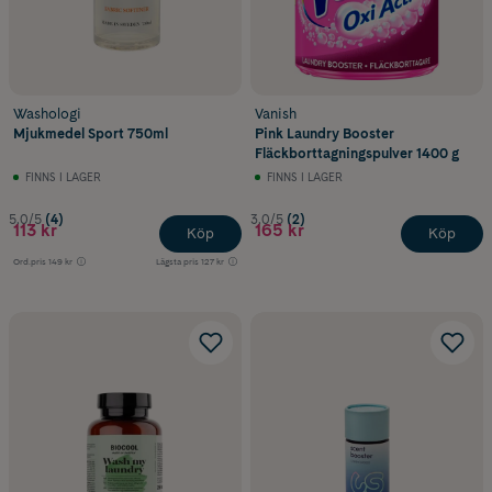
Washologi
Vanish
Mjukmedel Sport 750ml
Pink Laundry Booster
Fläckborttagningspulver 1400 g
FINNS I LAGER
FINNS I LAGER
5.0/5
(4)
3.0/5
(2)
113 kr
165 kr
Köp
Köp
Ord.pris
149 kr
Lägsta pris
127 kr