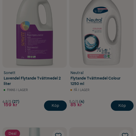
Koncentrerat tvättmedel
Koncentrerade tvättmedel tar mindre plats och räcker ofta till många
tvättar.
Sonett
Neutral
Lavendel Flytande Tvättmedel 2
Flytande Tvättmedel Colour
liter
1250 ml
FINNS I LAGER
FÅ I LAGER
4.8/5
(27)
5.0/5
(4)
159 kr
85 kr
Köp
Köp
Deal