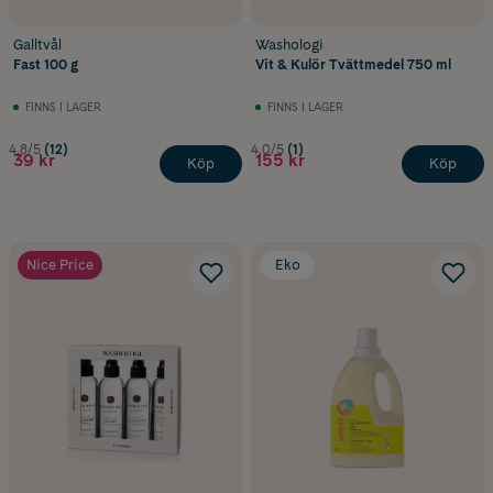
Galltvål
Washologi
Fast 100 g
Vit & Kulör Tvättmedel 750 ml
FINNS I LAGER
FINNS I LAGER
4.8/5
(12)
4.0/5
(1)
39 kr
155 kr
Köp
Köp
Nice Price
Eko