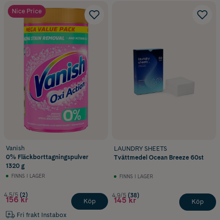
Nice Price
Vanish
LAUNDRY SHEETS
0% Fläckborttagningspulver
Tvättmedel Ocean Breeze 60st
1320 g
FINNS I LAGER
FINNS I LAGER
4.5/5
(2)
4.9/5
(38)
156 kr
145 kr
Köp
Köp
Fri frakt Instabox