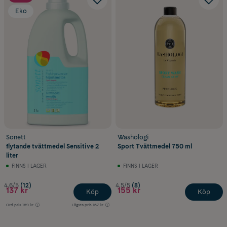
Eko
Sonett
Washologi
flytande tvättmedel Sensitive 2
Sport Tvättmedel 750 ml
liter
FINNS I LAGER
FINNS I LAGER
4.6/5
(12)
4.5/5
(8)
137 kr
155 kr
Köp
Köp
Ord.pris
169 kr
Lägsta pris
167 kr