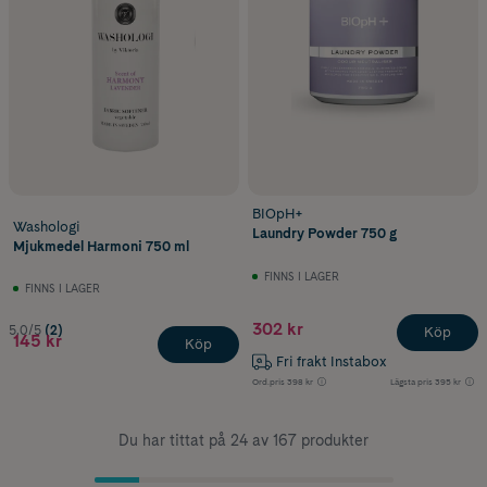
BIOpH+
Washologi
Laundry Powder 750 g
Mjukmedel Harmoni 750 ml
FINNS I LAGER
FINNS I LAGER
302 kr
5.0/5
(2)
Köp
145 kr
Köp
Fri frakt Instabox
Ord.pris
398 kr
Lägsta pris
395 kr
Du har tittat på 24 av 167 produkter