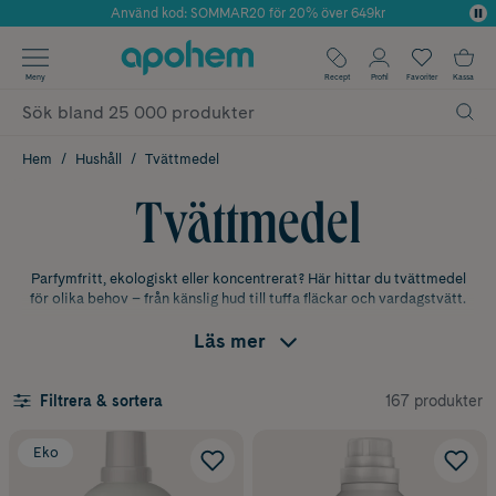
Använd kod: SOMMAR20 för 20% över 649kr
Årets Butik 2025 inom Skönhet
✓ Fri frakt
Meny
Recept
Profil
Favoriter
Kassa
✓ Rådgivning från farmaceuter & hudterapeuter
✓ Poäng på alla köp*
Hem
Hushåll
Tvättmedel
Tvättmedel
Parfymfritt, ekologiskt eller koncentrerat? Här hittar du tvättmedel
för olika behov – från känslig hud till tuffa fläckar och vardagstvätt.
Läs mer
Parfymfritt tvättmedel
För dig med känslig hud eller allergi finns parfymfria tvättmedel och
andra skonsamma alternativ.
167 produkter
Filtrera & sortera
Ekologiskt & miljövänligt tvättmedel
Eko
Här finns ekologiska och miljövänliga tvättmedel för dig som vill
tvätta med omtanke om både kläder och miljö.