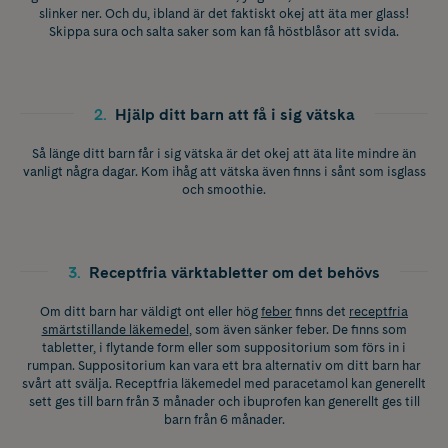
slinker ner. Och du, ibland är det faktiskt okej att äta mer glass!
Skippa sura och salta saker som kan få höstblåsor att svida.
2
.
Hjälp ditt barn att få i sig vätska
Så länge ditt barn får i sig vätska är det okej att äta lite mindre än
vanligt några dagar. Kom ihåg att vätska även finns i sånt som isglass
och smoothie.
3
.
Receptfria värktabletter om det behövs
Om ditt barn har väldigt ont eller hög
feber
finns det
receptfria
smärtstillande läkemedel
, som även sänker feber. De finns som
tabletter, i flytande form eller som suppositorium som förs in i
rumpan. Suppositorium kan vara ett bra alternativ om ditt barn har
svårt att svälja. Receptfria läkemedel med paracetamol kan generellt
sett ges till barn från 3 månader och ibuprofen kan generellt ges till
barn från 6 månader.