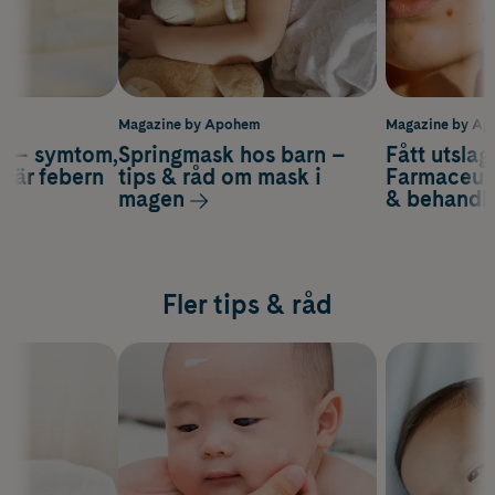
m
Magazine by Apohem
Magazine by A
rn – symtom,
Springmask hos barn –
Fått utslag
 när febern
tips & råd om mask i
Farmaceut
magen
& behandl
Fler tips & råd