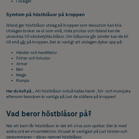
I svalget
Symtom på höstblåsor på kroppen
Ibland ger höstblåsor utslag på kroppen som dessutom kan klia.
Utslagen brukar se ut som små, röda prickar och ibland kan de
utvecklas till vätskefyllda blåsor. Om blåsorna går sönder kan de bli
till små
sår
på kroppen. Det är vanligt att utslagen dyker upp på:
Händer och handflator
Fötter och fotsulor
Armar
Ben
Mage
Rumpa
Har du koll på…
Att höstblåsor också kallas hand-, fot- och munsjuka
eftersom besvären är vanliga på just de ställena på kroppen!
Vad beror höstblåsor på?
När ett barn får höstblåsor är det ett virus som spökar. Det är med
andra ord en virusinfektion. Viruset är vanligast på just hösten och
sensommaren – därav namnet höstblåsor.