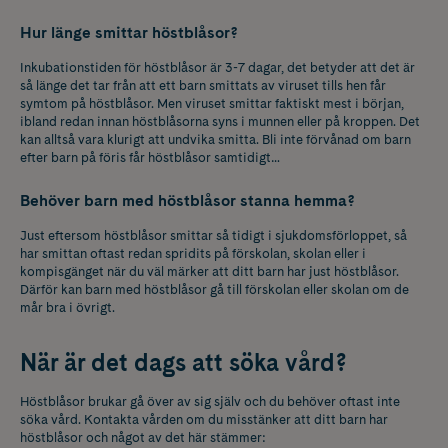
Hur länge smittar höstblåsor?
Inkubationstiden för höstblåsor är 3-7 dagar, det betyder att det är
så länge det tar från att ett barn smittats av viruset tills hen får
symtom på höstblåsor. Men viruset smittar faktiskt mest i början,
ibland redan innan höstblåsorna syns i munnen eller på kroppen. Det
kan alltså vara klurigt att undvika smitta. Bli inte förvånad om barn
efter barn på föris får höstblåsor samtidigt…
Behöver barn med höstblåsor stanna hemma?
Just eftersom höstblåsor smittar så tidigt i sjukdomsförloppet, så
har smittan oftast redan spridits på förskolan, skolan eller i
kompisgänget när du väl märker att ditt barn har just höstblåsor.
Därför kan barn med höstblåsor gå till förskolan eller skolan om de
mår bra i övrigt.
När är det dags att söka vård?
Höstblåsor brukar gå över av sig själv och du behöver oftast inte
söka vård. Kontakta vården om du misstänker att ditt barn har
höstblåsor och något av det här stämmer: