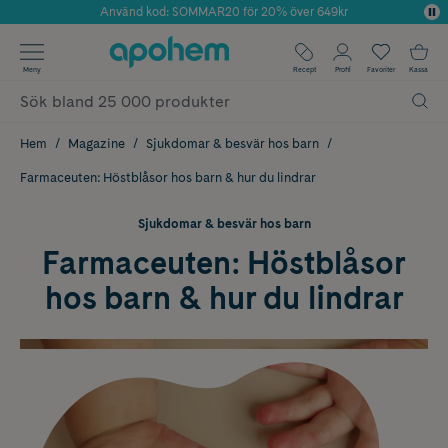
Använd kod: SOMMAR20 för 20% över 649kr
Årets Butik 2025 inom Skönhet
✓ Fri frakt
Meny
Recept
Profil
Favoriter
Kassa
✓ Rådgivning från farmaceuter & hudterapeuter
✓ Poäng på alla köp*
Hem
Magazine
Sjukdomar & besvär hos barn
Farmaceuten: Höstblåsor hos barn & hur du lindrar
Sjukdomar & besvär hos barn
Farmaceuten: Höstblåsor
hos barn & hur du lindrar