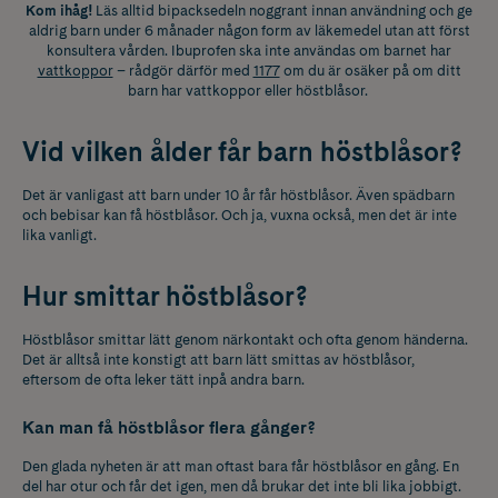
Kom ihåg!
Läs alltid bipacksedeln noggrant innan användning och ge
aldrig barn under 6 månader någon form av läkemedel utan att först
konsultera vården. Ibuprofen ska inte användas om barnet har
vattkoppor
– rådgör därför med
1177
om du är osäker på om ditt
barn har vattkoppor eller höstblåsor.
Vid vilken ålder får barn höstblåsor?
Det är vanligast att barn under 10 år får höstblåsor. Även spädbarn
och bebisar kan få höstblåsor. Och ja, vuxna också, men det är inte
lika vanligt.
Hur smittar höstblåsor?
Höstblåsor smittar lätt genom närkontakt och ofta genom händerna.
Det är alltså inte konstigt att barn lätt smittas av höstblåsor,
eftersom de ofta leker tätt inpå andra barn.
Kan man få höstblåsor flera gånger?
Den glada nyheten är att man oftast bara får höstblåsor en gång. En
del har otur och får det igen, men då brukar det inte bli lika jobbigt.