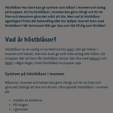
Höstblåsor hos barn kan ge symtom som blåsor i munnen och utslag
på kroppen. Att ha höstblåsor i munnen kan göra riktigt ont för en
liten och dessutom göra det svårt att äta. Men vad är höstblåsor
egentligen? Finns det behandling eller hur hjälper man ett barn med
höstblåsor? Vår farmaceut Niki ger tips och råd till dig som förälder!
Vad är höstblåsor?
Höstblåsor är en vanlig virusinfektion hos
barn
. Det ger blåsor i
munnen och halsen, men kan även ge små röda utslag eller blåsor på
kroppen. När ett barn får höstblåsor börjar det ofta med
halsont
och
feber
i några dagar, innan höstblåsorna poppar upp.
Symtom på höstblåsor i munnen
Blåsorna i munnen och halsen kan göra riktigt ont för en liten och
göra det jobbigt att äta och dricka. Ofta uppstår höstblåsor i munnen
på:
Insidan av kinderna
På tungan
I gommen