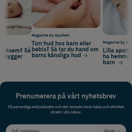
Magazine by Apohem
Torr hud hos barn eller
m
Magazine by A
bebis? Så tar du hand om
öjeksem? Så
Lilla apote
barns känsliga hud
örebygger
ha hemma f
barn
Prenumerera på vårt nyhetsbrev
Få personliga erbjudanden och det senaste inom hälsa och skönhet
direkt i din inbox.
Fyll i mailadress
Skicka