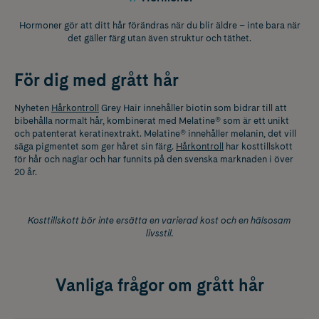
Hormoner gör att ditt hår förändras när du blir äldre – inte bara när
det gäller färg utan även struktur och täthet.
För dig med grått hår
Nyheten
Hårkontroll
Grey Hair innehåller biotin som bidrar till att
bibehålla normalt hår, kombinerat med Melatine® som är ett unikt
och patenterat keratinextrakt. Melatine® innehåller melanin, det vill
säga pigmentet som ger håret sin färg.
Hårkontroll
har kosttillskott
för hår och naglar och har funnits på den svenska marknaden i över
20 år.
Kosttillskott bör inte ersätta en varierad kost och en hälsosam
livsstil.
Vanliga frågor om grått hår