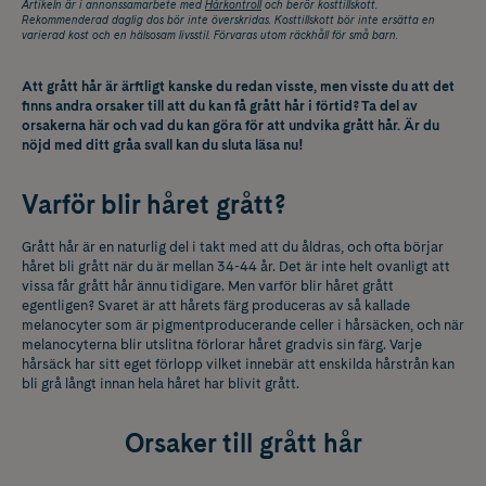
Artikeln är i annonssamarbete med
Hårkontroll
och berör kosttillskott.
Rekommenderad daglig dos bör inte överskridas. Kosttillskott bör inte ersätta en
varierad kost och en hälsosam livsstil. Förvaras utom räckhåll för små barn.
Att grått hår är ärftligt kanske du redan visste, men visste du att det
finns andra orsaker till att du kan få grått hår i förtid? Ta del av
orsakerna här och vad du kan göra för att undvika grått hår. Är du
nöjd med ditt gråa svall kan du sluta läsa nu!
Varför blir håret grått?
Grått hår är en naturlig del i takt med att du åldras, och ofta börjar
håret bli grått när du är mellan 34-44 år. Det är inte helt ovanligt att
vissa får grått hår ännu tidigare. Men varför blir håret grått
egentligen? Svaret är att hårets färg produceras av så kallade
melanocyter som är pigmentproducerande celler i hårsäcken, och när
melanocyterna blir utslitna förlorar håret gradvis sin färg. Varje
hårsäck har sitt eget förlopp vilket innebär att enskilda hårstrån kan
bli grå långt innan hela håret har blivit grått.
Orsaker till grått hår