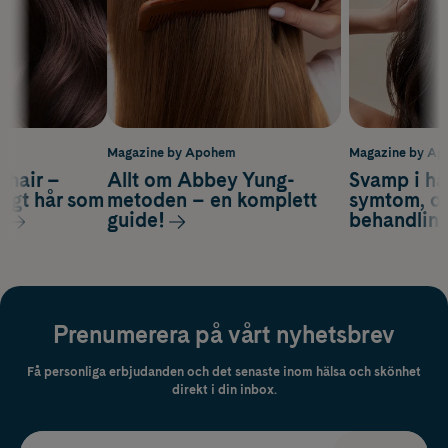
m
Magazine by Apohem
Magazine by A
s hair –
Allt om Abbey Yung-
Svamp i hå
nsigt hår som
metoden – en komplett
symtom, or
s
guide!
behandlin
Prenumerera på vårt nyhetsbrev
Få personliga erbjudanden och det senaste inom hälsa och skönhet
direkt i din inbox.