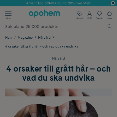
Använd kod: SOMMAR20 för 20% över 649kr
Årets Butik 2025 inom Skönhet
✓ Fri frakt
Meny
Recept
Profil
Favoriter
Kassa
✓ Rådgivning från farmaceuter & hudterapeuter
✓ Poäng på alla köp*
Hem
Magazine
Hårvård
4 orsaker till grått hår – och vad du ska undvika
Hårvård
4 orsaker till grått hår – och
vad du ska undvika