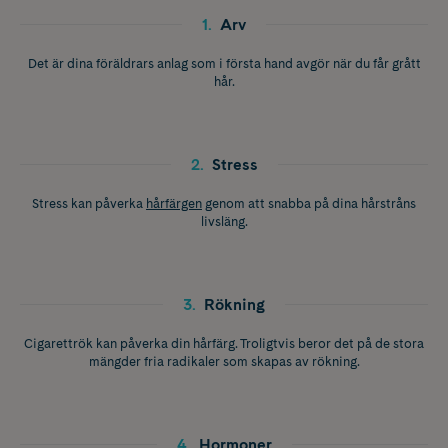
1
.
Arv
Det är dina föräldrars anlag som i första hand avgör när du får grått
hår.
2
.
Stress
Stress kan påverka
hårfärgen
genom att snabba på dina hårstråns
livsläng.
3
.
Rökning
Cigarettrök kan påverka din hårfärg. Troligtvis beror det på de stora
mängder fria radikaler som skapas av rökning.
4
.
Hormoner