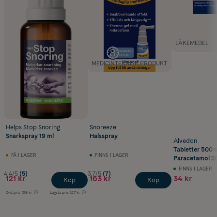
LÄKEMEDEL
MEDICINTEKNISK PRODUKT
Helps Stop Snoring
Snoreeze
Snarkspray 19 ml
Halsspray
Alvedon
Tabletter 500 
FÅ I LAGER
FINNS I LAGER
Paracetamol 20
FINNS I LAGER
4.4/5
(5)
3.7/5
(7)
121 kr
163 kr
34 kr
Köp
Köp
Ord.pris
159 kr
Lägsta pris
127 kr