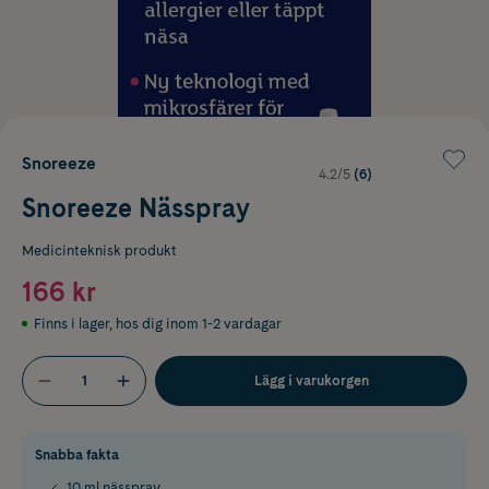
Snoreeze
4.2/5
(6)
Snoreeze Nässpray
Medicinteknisk produkt
166 kr
Finns i lager
,
hos dig inom 1-2 vardagar
Lägg i varukorgen
Snabba fakta
10 ml nässpray