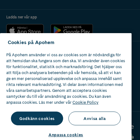
Ladda ner vår app
Cookies på Apohem
På Apohem använder vi oss av cookies som är nödvändiga för
Apotek med tillstånd
att hemsidan ska fungera som den ska. Vi använder även cookies
av Läkemedelsverket
för funktionalitet, statistik och marknadsföring. Det hjälper oss
att följa och analysera beteenden på vår hemsida, så att vi kan
ge en mer personaliserad upplevelse och anpassa innehåll samt
rikta relevant marknadsföring. Vi delar även informationen med
våra samarbetspartners. Genom att acceptera cookies
samtycker du till vår användning av cookies. Du kan även
2024
anpassa cookies. Läs mer under vår
Cookie Policy
Godkänn cookies
Avvisa alla
Anpassa cookies