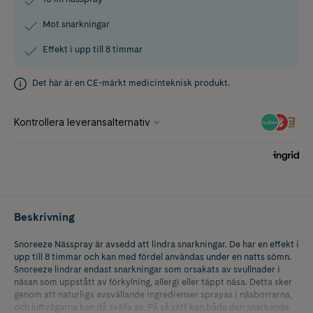
Mot snarkningar
Effekt i upp till 8 timmar
Det här är en CE-märkt medicinteknisk produkt.
Beskrivning
Snoreeze Nässpray är avsedd att lindra snarkningar. De har en effekt i
upp till 8 timmar och kan med fördel användas under en natts sömn.
Snoreeze lindrar endast snarkningar som orsakats av svullnader i
näsan som uppstått av förkylning, allergi eller täppt näsa. Detta sker
genom att naturliga avsvällande ingredienser sprayas i näsborrarna,
och luftvägarna kan då svälla av. På så sätt kan både den snarkande