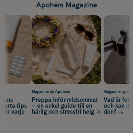
Apohem Magazine
m
Magazine by Apohem
Magazine by A
arens
Preppa inför midsommar
Vad är fet
smarta tips
– en enkel guide till en
och kan m
 för varje
härlig och stressfri helg
den?