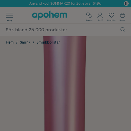
Använd kod: SOMMAR20 för 20% över 649kr
Årets Butik 2025 inom Skönhet
✓ Fri frakt
Meny
Recept
Profil
Favoriter
Kassa
✓ Rådgivning från farmaceuter & hudterapeuter
✓ Poäng på alla köp*
Hem
Smink
Sminkborstar