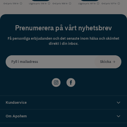
Ord.pris
139 kr
Lägsta pris
138 kr
Ord.pris
169 kr
Lägsta pris
167 kr
Ord.pris
107 kr
Prenumerera på vårt nyhetsbrev
Få personliga erbjudanden och det senaste inom hälsa och skönhet
direkt i din inbox.
Fyll i mailadress
Skicka
Kundservice
Om Apohem