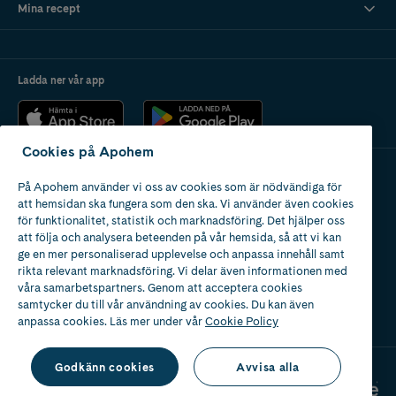
Mina recept
Ladda ner vår app
Cookies på Apohem
På Apohem använder vi oss av cookies som är nödvändiga för
Apotek med tillstånd
att hemsidan ska fungera som den ska. Vi använder även cookies
av Läkemedelsverket
för funktionalitet, statistik och marknadsföring. Det hjälper oss
att följa och analysera beteenden på vår hemsida, så att vi kan
ge en mer personaliserad upplevelse och anpassa innehåll samt
rikta relevant marknadsföring. Vi delar även informationen med
våra samarbetspartners. Genom att acceptera cookies
samtycker du till vår användning av cookies. Du kan även
2024
anpassa cookies. Läs mer under vår
Cookie Policy
Godkänn cookies
Avvisa alla