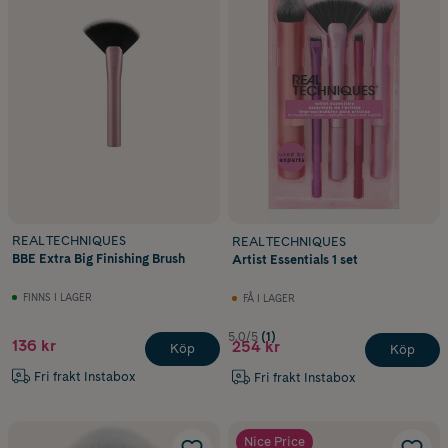
REAL TECHNIQUES
REAL TECHNIQUES
BBE Extra Big Finishing Brush
Artist Essentials 1 set
FINNS I LAGER
FÅ I LAGER
5.0/5
(1)
136 kr
254 kr
Köp
Köp
Fri frakt Instabox
Fri frakt Instabox
Nice Price