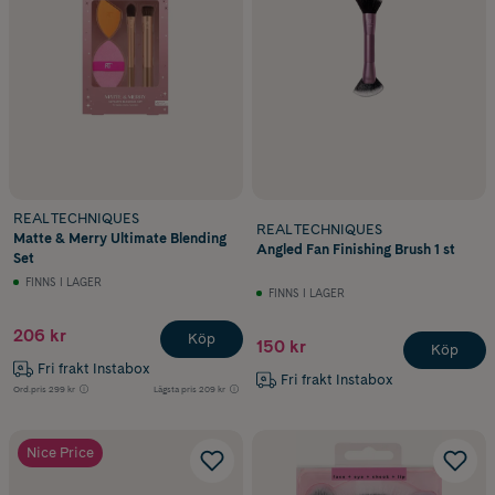
REAL TECHNIQUES
REAL TECHNIQUES
Matte & Merry Ultimate Blending
Angled Fan Finishing Brush 1 st
Set
FINNS I LAGER
FINNS I LAGER
206 kr
Köp
150 kr
Köp
Fri frakt Instabox
Fri frakt Instabox
Ord.pris
299 kr
Lägsta pris
209 kr
Nice Price