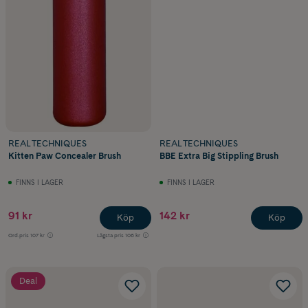
REAL TECHNIQUES
REAL TECHNIQUES
Kitten Paw Concealer Brush
BBE Extra Big Stippling Brush
FINNS I LAGER
FINNS I LAGER
91 kr
142 kr
Köp
Köp
Ord.pris
107 kr
Lägsta pris
106 kr
Deal