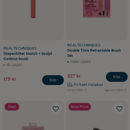
REAL TECHNIQUES
REAL TECHNIQUES
Double Time Retractable Brush
Shapeshifter Snatch + Sculpt
Set
Contour brush
FINNS I LAGER
FÅ I LAGER
227 kr
Köp
175 kr
Köp
Fri frakt Instabox
Ord.pris
299 kr
Lägsta pris
295 kr
Deal
Nice Price