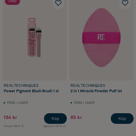
Deal
REAL TECHNIQUES
REAL TECHNIQUES
Power Pigment Blush Brush 1 st
2 in 1 Miracle Powder Puff 1st
FINNS I LAGER
FINNS I LAGER
134 kr
85 kr
Köp
Köp
Ord.pris
169 kr
Lägsta pris
135 kr