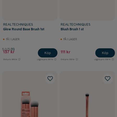
REAL TECHNIQUES
REAL TECHNIQUES
Glow Round Base Brush 1st
Blush Brush 1 st
FÅ I LAGER
FÅ I LAGER
5.0/5
(1)
137 kr
111 kr
Köp
Köp
Ord.pris
169 kr
Lägsta pris
167 kr
Ord.pris
139 kr
Lägsta pris
138 kr