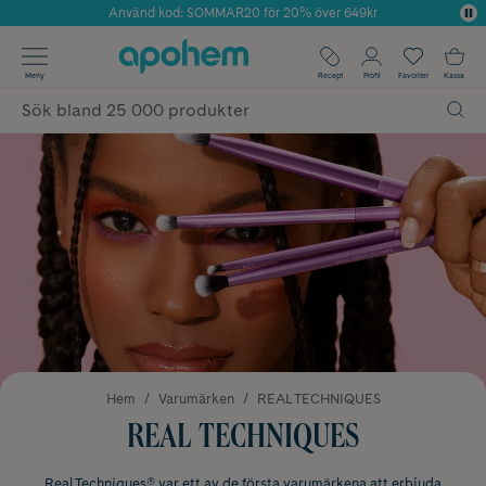
Använd kod: SOMMAR20 för 20% över 649kr
Årets Butik 2025 inom Skönhet
✓ Fri frakt
Meny
Recept
Profil
Favoriter
Kassa
✓ Rådgivning från farmaceuter & hudterapeuter
✓ Poäng på alla köp*
Hem
Varumärken
REAL TECHNIQUES
REAL TECHNIQUES
Real Techniques® var ett av de första varumärkena att erbjuda