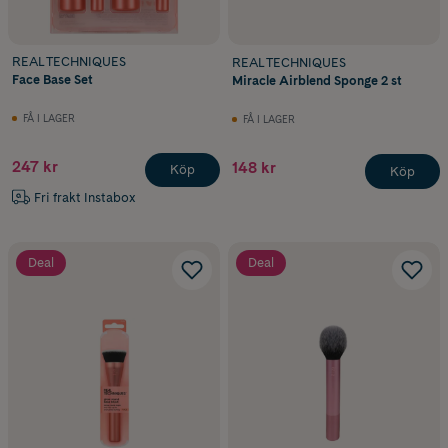
REAL TECHNIQUES
REAL TECHNIQUES
Face Base Set
Miracle Airblend Sponge 2 st
FÅ I LAGER
FÅ I LAGER
247 kr
148 kr
Köp
Köp
Fri frakt Instabox
Deal
Deal