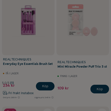
REAL TECHNIQUES
REAL TECHNIQUES
Everyday Eye Essentials Brush Set
Mini Miracle Powder Puff Trio 3 st
FÅ I LAGER
FINNS I LAGER
5.0/5
(1)
234 kr
Köp
109 kr
Köp
Fri frakt Instabox
Ord.pris
289 kr
Lägsta pris
246 kr