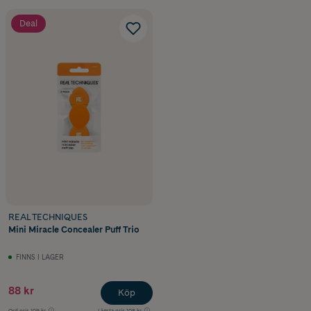
Deal
REAL TECHNIQUES
Mini Miracle Concealer Puff Trio
FINNS I LAGER
88 kr
Köp
Ord.pris
109 kr
Lägsta pris
108 kr