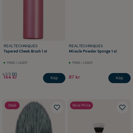
REAL TECHNIQUES
REAL TECHNIQUES
Tapered Cheek Brush 1 st
Miracle Powder Sponge 1 st
FINNS I LAGER
FINNS I LAGER
4.5/5
(2)
144 kr
87 kr
Köp
Köp
Deal
Nice Price