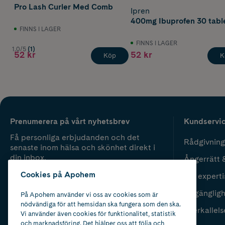
Pro Lash Curler Med Comb
Ipren
400mg Ibuprofen 30 tabl
FINNS I LAGER
FINNS I LAGER
1.0/5
(1)
52 kr
52 kr
Köp
K
Prenumerera på vårt nyhetsbrev
Kundservi
Få personliga erbjudanden och det
Rådgivning
senaste inom hälsa och skönhet direkt i
din inbox.
Ångerrätt 
Cookies på Apohem
Vår experti
Fyll i mailadress
Skicka
Tillgänglig
På Apohem använder vi oss av cookies som är
nödvändiga för att hemsidan ska fungera som den ska.
Återkallels
Vi använder även cookies för funktionalitet, statistik
och marknadsföring. Det hjälper oss att följa och