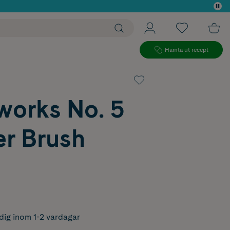
 köp*
Hämta ut recept
works No. 5
r Brush
dig inom 1-2 vardagar