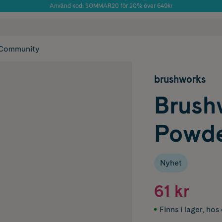
Använd kod: SOMMAR20 för 20% över 649kr
Årets Butik 2025 inom Skönhet
 frakt
✓ Rådgivning från farmaceuter & hudterapeuter
✓ Poäng på alla
Community
brushworks
Brush
Powde
Nyhet
61 kr
Finns i lager
,
hos 