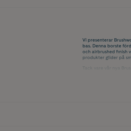
Vi presenterar Brushwo
bas. Denna borste förd
och airbrushed finish 
produkter glider på s
Tack vare vår nya Brus
varje applicering. Bru
densitetsgrad på 0, vil
engagemang för hållba
Egenskaper:
•Supermjuka taklonbo
•Ultrafluffig
•Blandar puderproduk