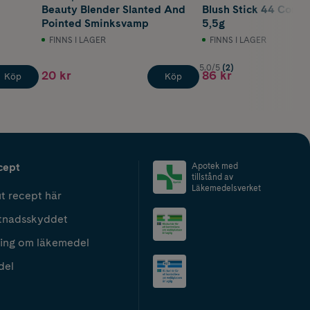
Beauty Blender Slanted And
Blush Stick 44 Coral
Pointed Sminksvamp
5,5g
FINNS I LAGER
FINNS I LAGER
5.0/5
(2)
20 kr
86 kr
Köp
Köp
cept
Apotek med
tillstånd av
Läkemedelsverket
t recept här
tnadsskyddet
ing om läkemedel
del