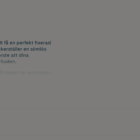
t få en perfekt fixerad
kerställer en sömlös
rste att dina
 huden.
 täthet för precision i
har en anmärkningsvärd
speglar vårt