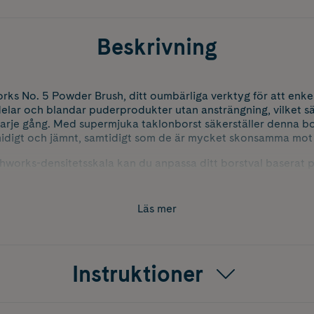
Beskrivning
rks No. 5 Powder Brush, ditt oumbärliga verktyg för att enkel
elar och blandar puderprodukter utan ansträngning, vilket sä
varje gång. Med supermjuka taklonborst säkerställer denna bo
midigt och jämnt, samtidigt som de är mycket skonsamma mot
hworks-densitetsskala kan du anpassa ditt borstval baserat på
shworks No. 5 Powder Brush är tillverkad med precision och 
ket gör den exceptionellt fluffig. Den plastfria förpackningen 
rhet genom att minimera användningen av engångsplast.
Läs mer
rst
Instruktioner
ter