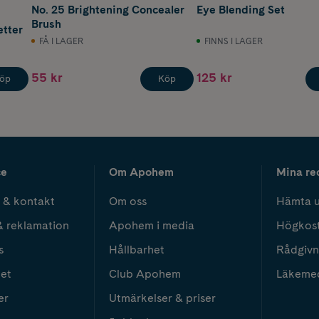
No. 25 Brightening Concealer
Eye Blending Set
Brush
etter
FÅ I LAGER
FINNS I LAGER
55 kr
125 kr
öp
Köp
ce
Om Apohem
Mina re
 & kontakt
Om oss
Hämta u
& reklamation
Apohem i media
Högkos
s
Hållbarhet
Rådgivn
het
Club Apohem
Läkeme
er
Utmärkelser & priser