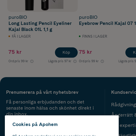
puroBIO
puroBIO
Long Lasting Pencil Eyeliner
Eyebrow Pencil Kajal 07 1
Kajal Black 01L 1,1 g
FÅ I LAGER
FINNS I LAGER
75 kr
75 kr
Köp
K
Ord.pris
99 kr
Lägsta pris
97 kr
Ord.pris
99 kr
Lägsta pris
9
Prenumerera på vårt nyhetsbrev
Kundservi
Få personliga erbjudanden och det
Rådgivning
senaste inom hälsa och skönhet direkt i
din inbox.
Ångerrätt 
Cookies på Apohem
Vår experti
Fyll i mailadress
Skicka
Tillgänglig