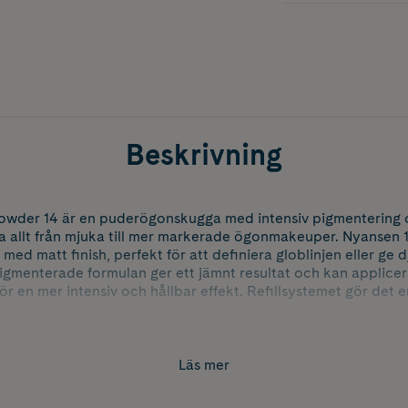
Beskrivning
der 14 är en puderögonskugga med intensiv pigmentering oc
pa allt från mjuka till mer markerade ögonmakeuper. Nyansen 
d matt finish, perfekt för att definiera globlinjen eller ge 
menterade formulan ger ett jämnt resultat och kan appliceras
ör en mer intensiv och hållbar effekt. Refillsystemet gör det 
Läs mer