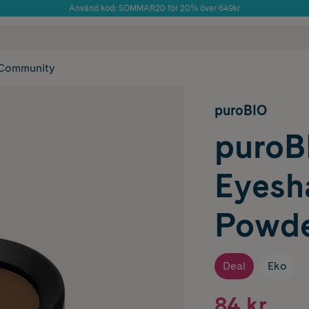
Använd kod: SOMMAR20 för 20% över 649kr
Årets Butik 2025 inom Skönhet
 frakt
✓ Rådgivning från farmaceuter & hudterapeuter
✓ Poäng på alla
Community
puroBIO
puroB
Eyes
Powde
Deal
Eko
84 kr