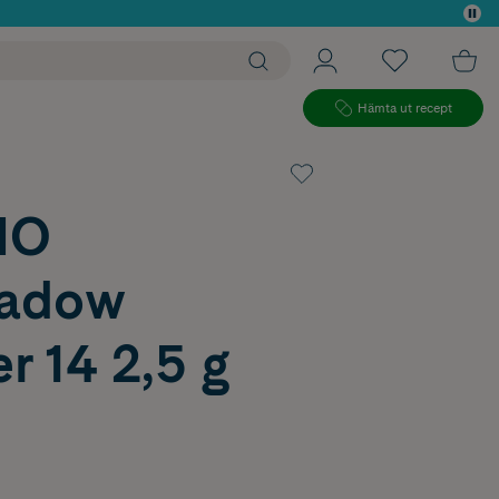
 köp*
Hämta ut recept
IO
hadow
r 14 2,5 g