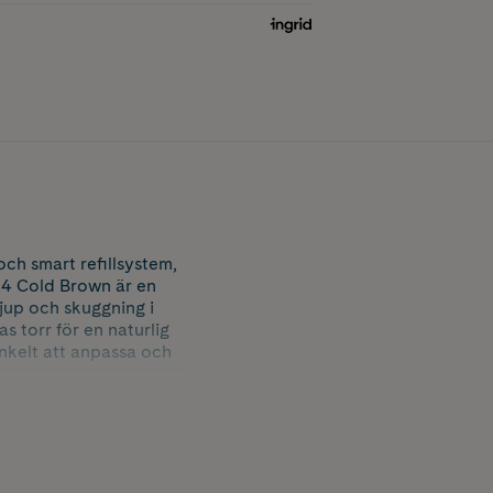
h smart refillsystem,
14 Cold Brown är en
djup och skuggning i
 torr för en naturlig
enkelt att anpassa och