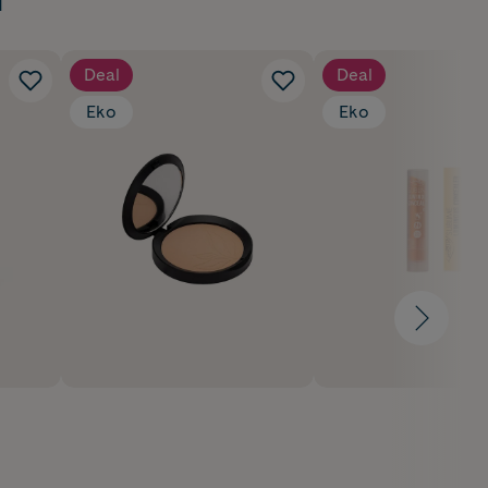
Deal
Deal
Eko
Eko