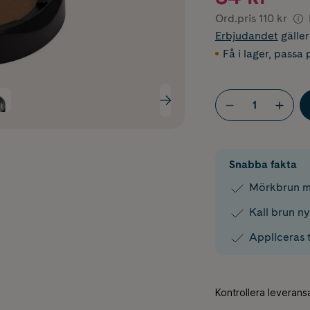
Ord.pris
110 kr
Erbjudandet
gälle
Få i lager
,
passa p
Snabba fakta
Mörkbrun m
Kall brun ny
Appliceras t