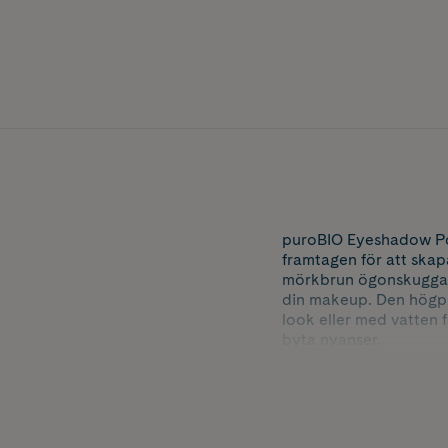
puroBIO Eyeshadow Pow
framtagen för att ska
mörkbrun ögonskugga me
din makeup. Den högpig
look eller med vatten f
byta nyanser.
Nyans: 14 Cold Brown