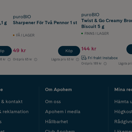
puroBIO
puroBIO
Twist & Go Creamy Bro
,1 g
Sharpener För Två Pennor 1 st
Biscuit 5 g
FINNS I LAGER
FÅ I LAGER
144 kr
49 kr
öp
Köp
Fri frakt Instabox
8 kr
Ord.pris
65 kr
Lägsta pris
63 kr
Ord.pris
189 kr
Lägsta pri
ce
Om Apohem
Mina re
 & kontakt
Om oss
Hämta u
& reklamation
Apohem i media
Högkos
s
Hållbarhet
Rådgivn
het
Club Apohem
Läkeme