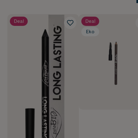
Deal
Deal
Eko