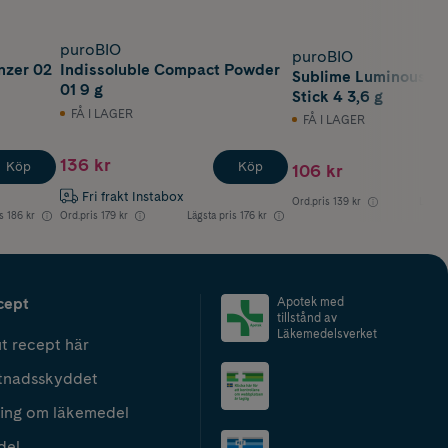
puroBIO
puroBIO
nzer 02
Indissoluble Compact Powder
Sublime Luminous Co
01 9 g
Stick 4 3,6 g
FÅ I LAGER
FÅ I LAGER
136 kr
Köp
Köp
106 kr
Fri frakt Instabox
Ord.pris
139 kr
Lägsta
s
186 kr
Ord.pris
179 kr
Lägsta pris
176 kr
cept
Apotek med
tillstånd av
Läkemedelsverket
t recept här
tnadsskyddet
ing om läkemedel
del