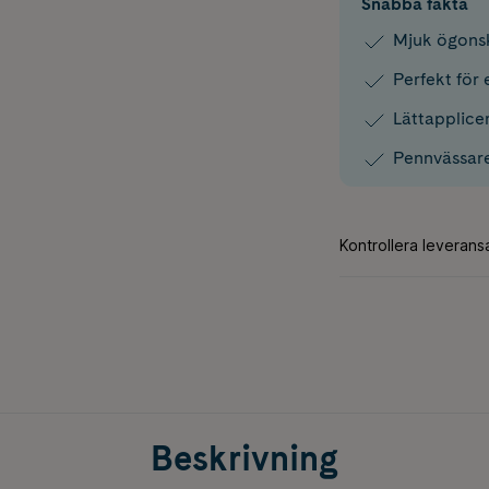
Snabba fakta
Mjuk ögons
Perfekt för
Lättapplice
Pennvässar
Beskrivning