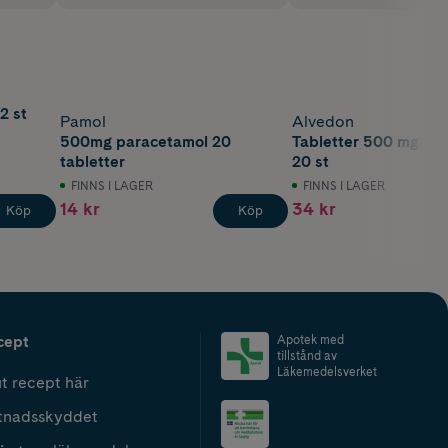
2 st
Pamol
Alvedon
500mg paracetamol 20
Tabletter 500 mg Pa
tabletter
20 st
FINNS I LAGER
FINNS I LAGER
14 kr
34 kr
Köp
Köp
cept
Apotek med
tillstånd av
Läkemedelsverket
t recept här
tnadsskyddet