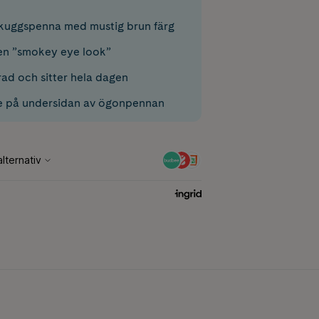
kuggspenna med mustig brun färg
 en ”smokey eye look”
rad och sitter hela dagen
e på undersidan av ögonpennan