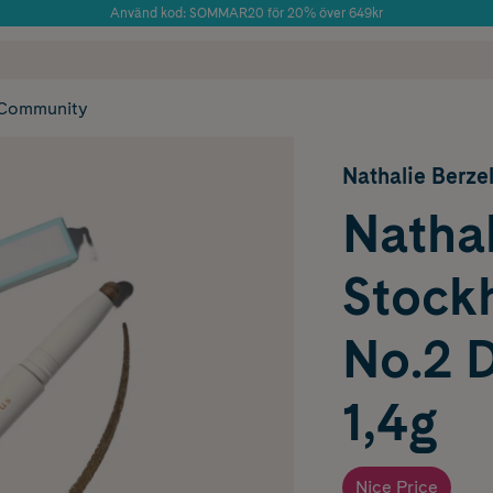
Använd kod: SOMMAR20 för 20% över 649kr
 frakt
✓ Rådgivning från farmaceuter & hudterapeuter
Årets Butik 2025 inom Skönhet
✓ Poäng på alla
Community
Nathalie Berze
Nathal
Stock
No.2 
1,4g
Nice Price