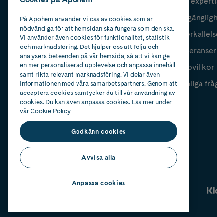
Vår experti
Fyll i mailadress
Skicka
Tillgänglig
På Apohem använder vi oss av cookies som är
nödvändiga för att hemsidan ska fungera som den ska.
Återkallels
Vi använder även cookies för funktionalitet, statistik
och marknadsföring. Det hjälper oss att följa och
Leveranser
analysera beteenden på vår hemsida, så att vi kan ge
en mer personaliserad upplevelse och anpassa innehåll
Köpvillkor
samt rikta relevant marknadsföring. Vi delar även
Vanliga frå
informationen med våra samarbetspartners. Genom att
acceptera cookies samtycker du till vår användning av
cookies. Du kan även anpassa cookies. Läs mer under
vår
Cookie Policy
Godkänn cookies
Avvisa alla
Anpassa cookies