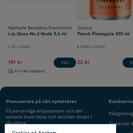
Nathalie Berzelius Stockholm
Joluca
Lip Gloss No.2 Nude 3,4 ml
Peach Pineapple 330 ml
FÅ I LAGER
FINNS I LAGER
191 kr
22 kr
Köp
K
Fri frakt Instabox
Prenumerera på vårt nyhetsbrev
Kundservi
Få personliga erbjudanden och det
Rådgivning
senaste inom hälsa och skönhet direkt i
din inbox.
Ångerrätt 
Cookies på Apohem