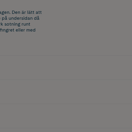
en. Den är lätt att
e på undersidan då
rk sotning runt
fingret eller med