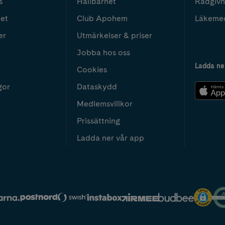
s
Hållbarhet
Rådgivn
het
Club Apohem
Läkeme
er
Utmärkelser & priser
Jobba hos oss
Ladda ne
Cookies
gor
Dataskydd
Medlemsvillkor
Prissättning
Ladda ner vår app