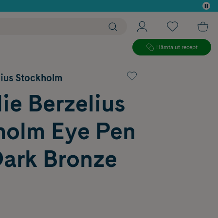
 köp*
Hämta ut recept
lius Stockholm
ie Berzelius
holm Eye Pen
Dark Bronze