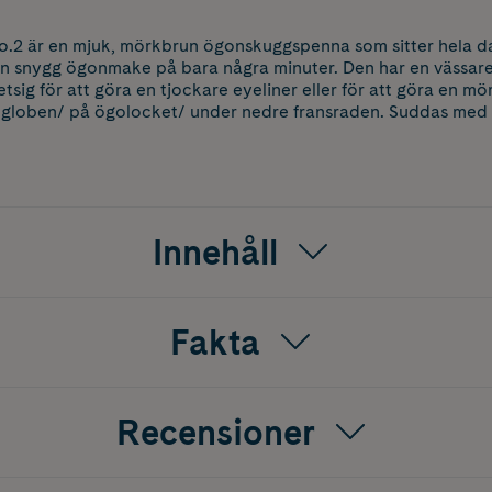
.2 är en mjuk, mörkbrun ögonskuggspenna som sitter hela dag
en snygg ögonmake på bara några minuter. Den har en vässar
sig för att göra en tjockare eyeliner eller för att göra en mö
i globen/ på ögolocket/ under nedre fransraden. Suddas med 
Innehåll
Fakta
Recensioner