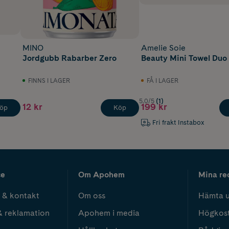
MINO
Amelie Soie
Jordgubb Rabarber Zero
Beauty Mini Towel Duo 
FINNS I LAGER
FÅ I LAGER
5.0/5
(1)
12 kr
199 kr
öp
Köp
Fri frakt Instabox
ce
Om Apohem
Mina re
 & kontakt
Om oss
Hämta u
& reklamation
Apohem i media
Högkos