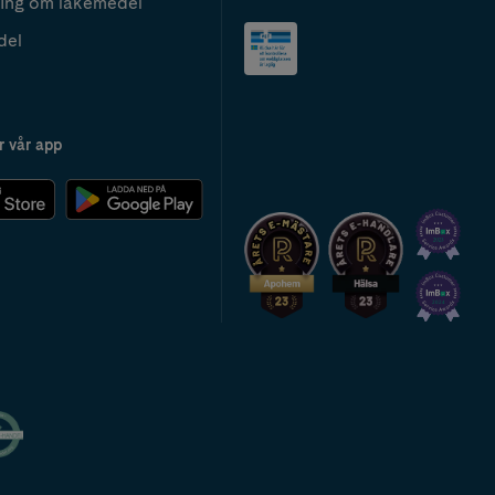
ing om läkemedel
del
r vår app
2024