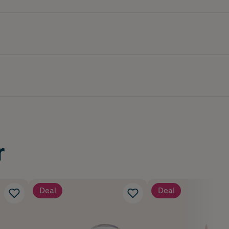
r
Deal
Deal