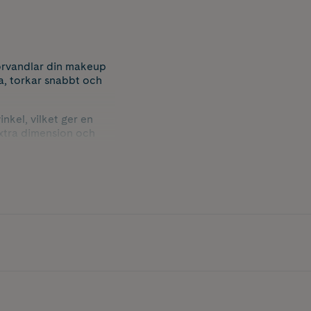
örvandlar din makeup
ra, torkar snabbt och
nkel, vilket ger en
extra dimension och
ook, idealisk för att