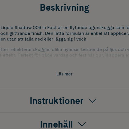
Beskrivning
iquid Shadow 003 In Fact är en flytande ögonskugga som f
och glittrande finish. Den lätta formulan är enkel att applice
en utan att falla ned eller lägga sig i veck.
tter reflekterar skuggan olika nyanser beroende på ljus och vi
 effekt. Perfekt för både vardag och fest när du vill addera 
eup. In Fact är en nyans som skapar en elegant och strålande l
t glamoröst sätt.
Läs mer
Instruktioner
Innehåll