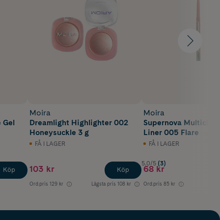
Moira
Moira
 Gel
Dreamlight Highlighter 002
Supernova Multichro
Honeysuckle 3 g
Liner 005 Flare
FÅ I LAGER
FÅ I LAGER
5.0/5
(3)
103 kr
68 kr
Köp
Köp
Ord.pris
129 kr
Lägsta pris
108 kr
Ord.pris
85 kr
Lägst