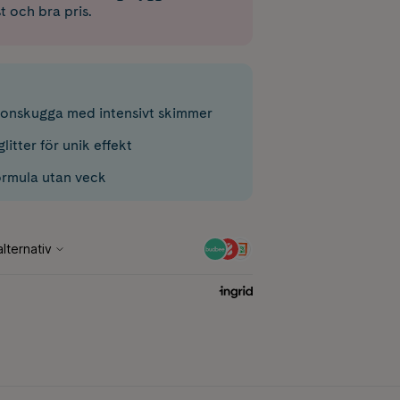
st och bra pris.
onskugga med intensivt skimmer
litter för unik effekt
ormula utan veck