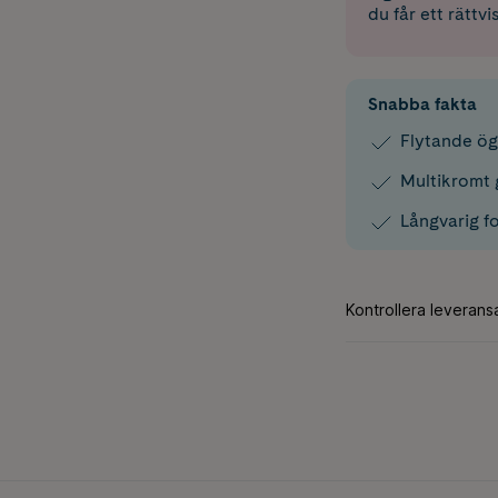
du får ett rättvi
Snabba fakta
Flytande ög
Multikromt g
Långvarig f