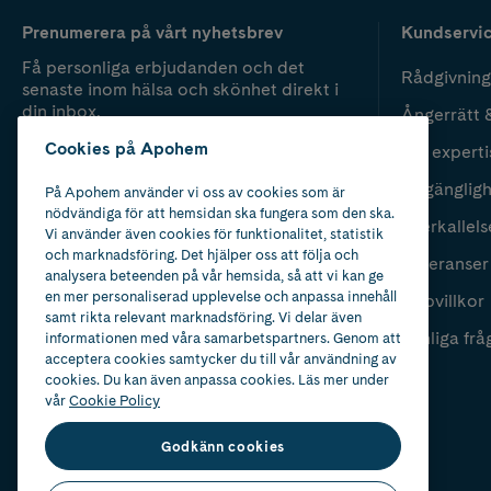
Prenumerera på vårt nyhetsbrev
Kundservi
Få personliga erbjudanden och det
Rådgivning
senaste inom hälsa och skönhet direkt i
din inbox.
Ångerrätt 
Cookies på Apohem
Vår experti
Fyll i mailadress
Skicka
Tillgänglig
På Apohem använder vi oss av cookies som är
nödvändiga för att hemsidan ska fungera som den ska.
Återkallels
Vi använder även cookies för funktionalitet, statistik
och marknadsföring. Det hjälper oss att följa och
Leveranser
analysera beteenden på vår hemsida, så att vi kan ge
en mer personaliserad upplevelse och anpassa innehåll
Köpvillkor
samt rikta relevant marknadsföring. Vi delar även
Vanliga frå
informationen med våra samarbetspartners. Genom att
acceptera cookies samtycker du till vår användning av
cookies. Du kan även anpassa cookies. Läs mer under
vår
Cookie Policy
Godkänn cookies