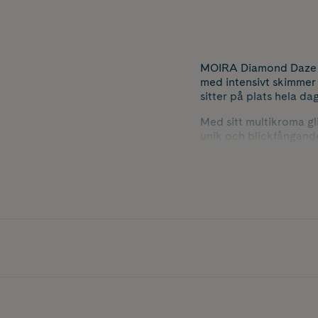
MOIRA Diamond Daze L
med intensivt skimmer 
sitter på plats hela dag
Med sitt multikroma gli
unik och blickfångande
lyster till din ögonmak
framhäva ögonen på et
Nyans: In Fact