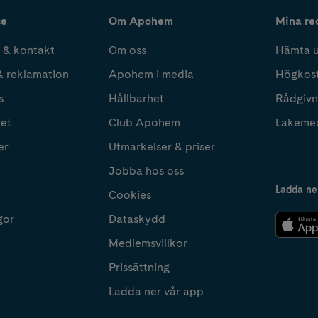
ce
Om Apohem
Mina re
 & kontakt
Om oss
Hämta u
& reklamation
Apohem i media
Högkos
s
Hållbarhet
Rådgivn
het
Club Apohem
Läkeme
er
Utmärkelser & priser
Jobba hos oss
Ladda ne
Cookies
gor
Dataskydd
Medlemsvillkor
Prissättning
Ladda ner vår app