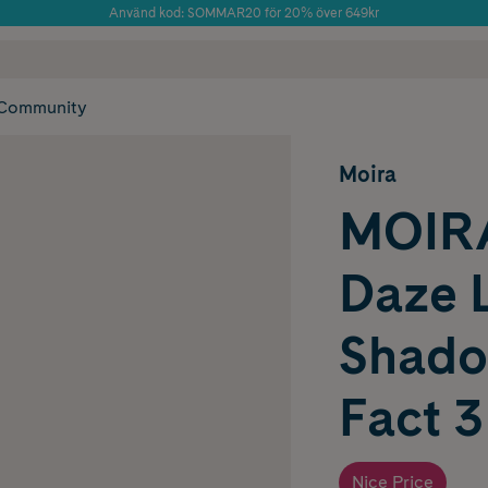
Använd kod: SOMMAR20 för 20% över 649kr
Årets Butik 2025 inom Skönhet
 frakt
✓ Rådgivning från farmaceuter & hudterapeuter
✓ Poäng på alla
Community
Moira
MOIR
Daze 
Shado
Fact 3
Nice Price