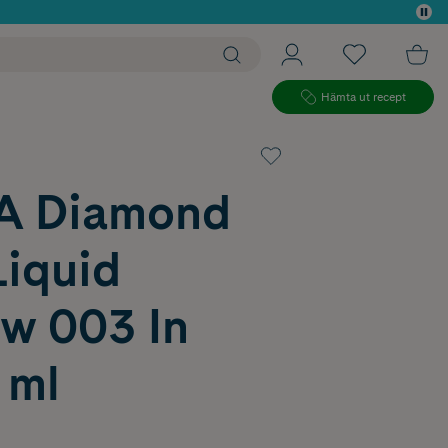
 köp*
Hämta ut recept
A Diamond
Liquid
w 003 In
 ml