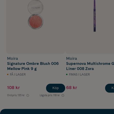
Moira
Moira
Signature Ombre Blush 006
Supernova Multichrome G
Mellow Pink 9 g
Liner 008 Zora
FÅ I LAGER
FINNS I LAGER
108 kr
68 kr
Köp
K
Ord.pris
135 kr
Lägsta pris
118 kr