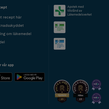
cept
Apotek med
tillstånd av
Läkemedelsverket
t recept här
tnadsskyddet
ing om läkemedel
del
r vår app
2024