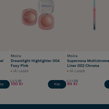
Moira
Moira
el
Dreamlight Highlighter 004
Supernova Multichrome
Foxy Pink
Liner 002 Chroma
FÅ I LAGER
FÅ I LAGER
5.0/5
(1)
5.0/5
(1)
100 kr
84 kr
öp
Köp