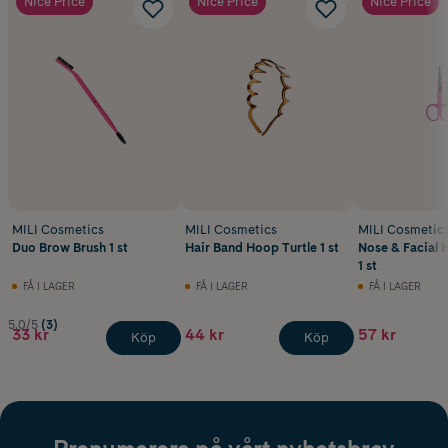
Nice Price
Nice Price
Nice Price
MILI Cosmetics
MILI Cosmetics
MILI Cosmetic
Duo Brow Brush 1 st
Hair Band Hoop Turtle 1 st
Nose & Facial H
1 st
FÅ I LAGER
FÅ I LAGER
FÅ I LAGER
5.0/5
(3)
33 kr
44 kr
57 kr
Köp
Köp