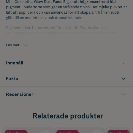
MILI Cosmetics Glow Dust Fame 5 g är ett högkoncentrerat löst
pigment i puderform som ger en strålande finish. Det mjuka pulvret är
lätt att applicera och kan användas för att skapa allt från en subtil
glöd till en mer intensiv och dramatisk look.
Pigmentet kan bäras ensamt för ett starkt färgresultat eller
appliceras ovanpå andra skuggor och baser för att addera extra
dimension och lyster. Resultatet blir hållbart och ger en glamorös
touch som varar länge.
Läs mer
Innehåll
Fakta
Recensioner
Relaterade produkter