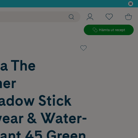
 köp*
Hämta ut recept
ra The
er
adow Stick
ear & Water-
tant 45 Green