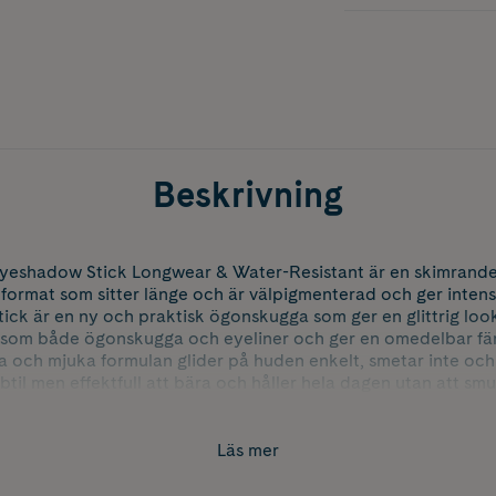
Beskrivning
yeshadow Stick Longwear & Water-Resistant är en skimrande 
format som sitter länge och är välpigmenterad och ger intensi
ck är en ny och praktisk ögonskugga som ger en glittrig loo
som både ögonskugga och eyeliner och ger en omedelbar färg
och mjuka formulan glider på huden enkelt, smetar inte och f
til men effektfull att bära och håller hela dagen utan att smul
rad ögonskugga som omedelbart ger mycket färg. Grönskimra
 för enkel glide-on-effekt
Läs mer
tter länge utan att kladda eller flagna