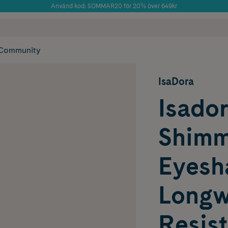
Använd kod: SOMMAR20 för 20% över 649kr
 frakt
✓ Rådgivning från farmaceuter & hudterapeuter
Årets Butik 2025 inom Skönhet
✓ Poäng på alla
Community
IsaDora
Isado
Shimm
Eyesh
Longw
Resis