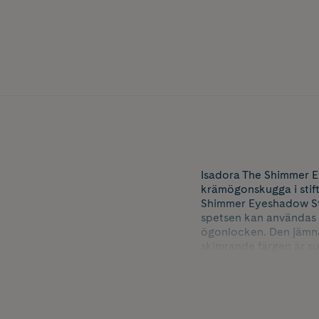
Isadora The Shimmer E
krämögonskugga i stift
Shimmer Eyeshadow Sti
spetsen kan användas 
ögonlocken. Den jämna 
skimrande färgen är sub
av sig. Hyperpigmente
•Jämn och mjuk formula
•Vattenresistent och si