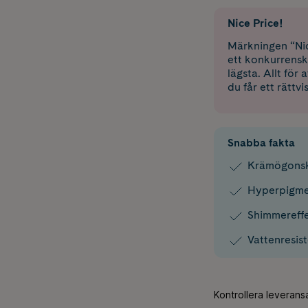
Nice Price!
Märkningen “Nic
ett konkurrensk
lägsta. Allt för
du får ett rättvi
Snabba fakta
Krämögonsku
Hyperpigme
Shimmereff
Vattenresist