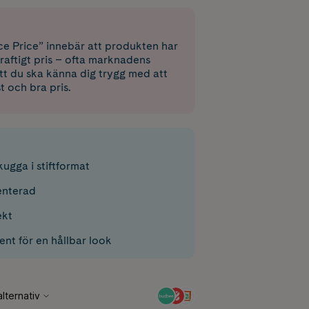
e Price” innebär att produkten har
raftigt pris – ofta marknadens
 att du ska känna dig trygg med att
st och bra pris.
gga i stiftformat
nterad
ekt
ent för en hållbar look