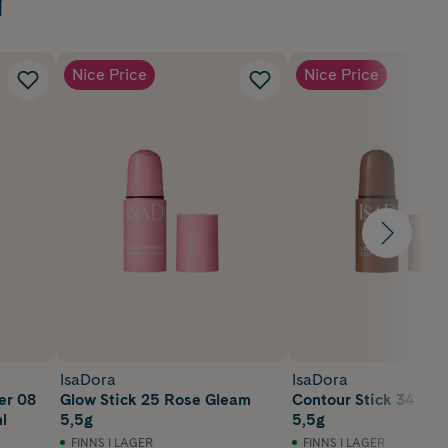
Nice Price
Nice Price
IsaDora
IsaDora
er 08
Glow Stick 25 Rose Gleam
Contour Stick 34 Da
l
5,5g
5,5g
FINNS I LAGER
FINNS I LAGER