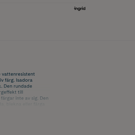
vattenresistent
v färg. Isadora
k. Den rundade
effekt till
ärgar inte av sig. Den
a, blekna eller färga
nde effekt.