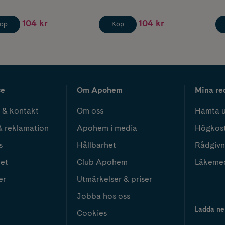
104 kr
104 kr
öp
Köp
ce
Om Apohem
Mina re
 & kontakt
Om oss
Hämta u
& reklamation
Apohem i media
Högkos
s
Hållbarhet
Rådgivn
het
Club Apohem
Läkeme
er
Utmärkelser & priser
Jobba hos oss
Ladda ne
Cookies