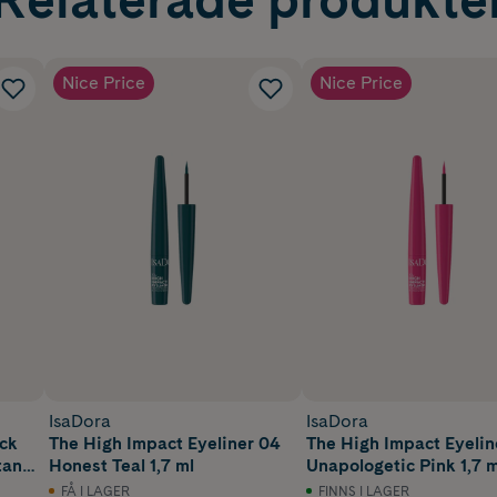
Nice Price
Nice Price
IsaDora
IsaDora
ck
The High Impact Eyeliner 04
The High Impact Eyelin
tant
Honest Teal 1,7 ml
Unapologetic Pink 1,7 m
FÅ I LAGER
FINNS I LAGER