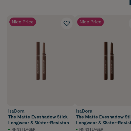
Nice Price
Nice Price
IsaDora
IsaDora
The Matte Eyeshadow Stick
The Matte Eyeshadow Sti
Longwear & Water-Resistant
Longwear & Water-Resis
63 Cool Taupe
62 True Brown
FINNS I LAGER
FINNS I LAGER