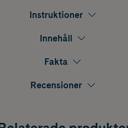
r
Instruktioner
licerat stiftformat
LMOLOGISKT TESTAT. OPARFYMERAT. VEGAN-FRIENDLY
Innehåll
Fakta
Recensioner
Relaterade produkte