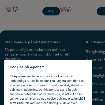
4.6/5
(17)
4.3/5
(3)
89 kr
89 kr
Köp
K
Prenumerera på vårt nyhetsbrev
Kundservi
Få personliga erbjudanden och det
Rådgivning
senaste inom hälsa och skönhet direkt i
din inbox.
Ångerrätt 
Cookies på Apohem
Vår experti
Fyll i mailadress
Skicka
Tillgänglig
På Apohem använder vi oss av cookies som är
nödvändiga för att hemsidan ska fungera som den ska.
Återkallels
Vi använder även cookies för funktionalitet, statistik
och marknadsföring. Det hjälper oss att följa och
Leveranser
analysera beteenden på vår hemsida, så att vi kan ge
en mer personaliserad upplevelse och anpassa innehåll
Köpvillkor
samt rikta relevant marknadsföring. Vi delar även