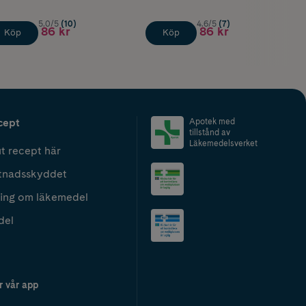
5.0/5
(10)
4.6/5
(7)
86 kr
86 kr
Köp
Köp
cept
Apotek med
tillstånd av
Läkemedelsverket
t recept här
tnadsskyddet
ing om läkemedel
del
r vår app