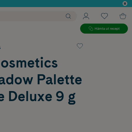
 köp*
Hämta ut recept
s
Cosmetics
adow Palette
e Deluxe 9 g