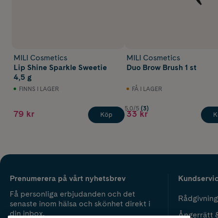
MILI Cosmetics
MILI Cosmetics
Lip Shine Sparkle Sweetie
Duo Brow Brush 1 st
4,5 g
FINNS I LAGER
FÅ I LAGER
5.0/5
(3)
79 kr
33 kr
Köp
K
Prenumerera på vårt nyhetsbrev
Kundservi
Få personliga erbjudanden och det
Rådgivning
senaste inom hälsa och skönhet direkt i
din inbox.
Ångerrätt 