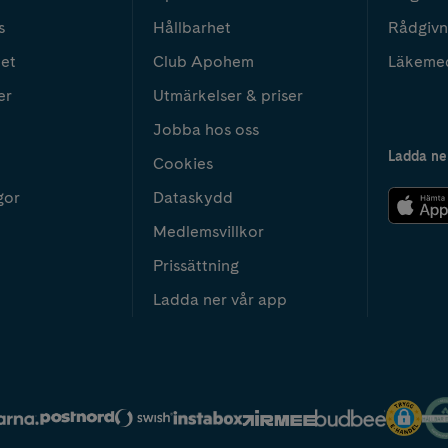
s
Hållbarhet
Rådgivn
het
Club Apohem
Läkeme
er
Utmärkelser & priser
Jobba hos oss
Ladda ne
Cookies
gor
Dataskydd
Medlemsvillkor
Prissättning
Ladda ner vår app