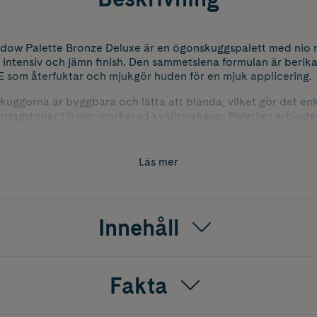
dow Palette Bronze Deluxe är en ögonskuggspalett med nio 
intensiv och jämn finish. Den sammetslena formulan är berik
E som återfuktar och mjukgör huden för en mjuk applicering.
ggorna är byggbara och lätta att blanda, vilket gör det enk
vardagstoner till mer markerad kvällsmakeup. Paletten erbjud
idig och passar vid många tillfällen.
Läs mer
Innehåll
Fakta