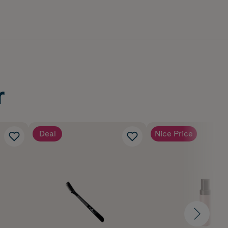
r
Deal
Nice Price