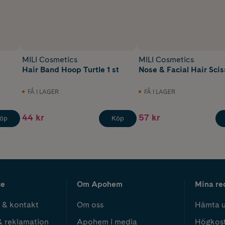
MILI Cosmetics
MILI Cosmetics
Hair Band Hoop Turtle 1 st
Nose & Facial Hair Sciss
FÅ I LAGER
FÅ I LAGER
44 kr
57 kr
öp
Köp
ce
Om Apohem
Mina re
 & kontakt
Om oss
Hämta u
& reklamation
Apohem i media
Högkos