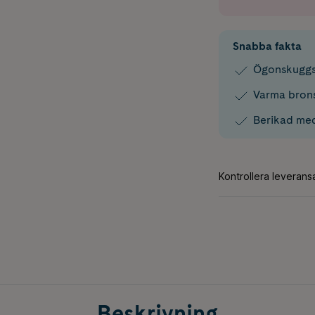
Snabba fakta
Ögonskuggs
Varma bronst
Berikad med
Beskrivning