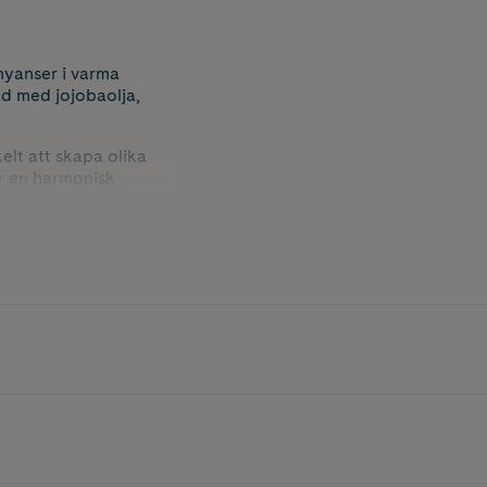
nyanser i varma
ad med jojobaolja,
elt att skapa olika
er en harmonisk