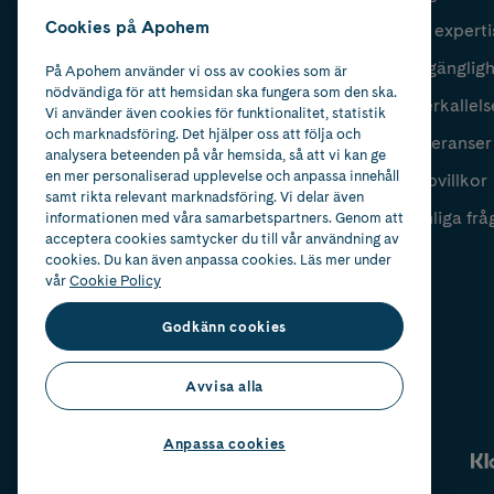
Cookies på Apohem
Vår experti
Fyll i mailadress
Skicka
Tillgänglig
På Apohem använder vi oss av cookies som är
nödvändiga för att hemsidan ska fungera som den ska.
Återkallels
Vi använder även cookies för funktionalitet, statistik
och marknadsföring. Det hjälper oss att följa och
Leveranser
analysera beteenden på vår hemsida, så att vi kan ge
en mer personaliserad upplevelse och anpassa innehåll
Köpvillkor
samt rikta relevant marknadsföring. Vi delar även
Vanliga frå
informationen med våra samarbetspartners. Genom att
acceptera cookies samtycker du till vår användning av
cookies. Du kan även anpassa cookies. Läs mer under
vår
Cookie Policy
Godkänn cookies
Avvisa alla
Anpassa cookies