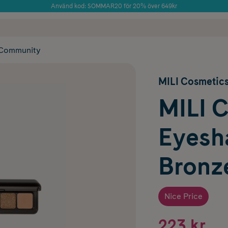
Använd kod: SOMMAR20 för 20% över 649kr
Årets Butik 2025 inom Skönhet
 frakt
✓ Rådgivning från farmaceuter & hudterapeuter
✓ Poäng på alla
Community
MILI Cosmetic
MILI 
Eyesh
Bronz
Nice Price
223 kr