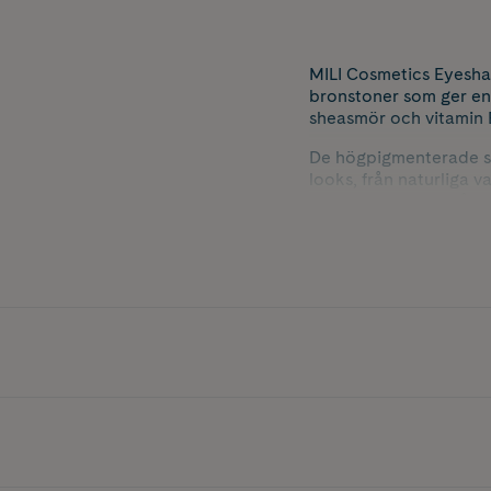
MILI Cosmetics Eyesha
bronstoner som ger en 
sheasmör och vitamin 
De högpigmenterade sku
looks, från naturliga 
färgskala som är mångs