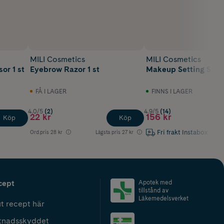
MILI Cosmetics
MILI Cosmetics
or 1 st
Eyebrow Razor 1 st
Makeup Setting Spra
FÅ I LAGER
FINNS I LAGER
4.0/5
(2)
4.9/5
(14)
22 kr
156 kr
Köp
Köp
Fri frakt Instabox
Ord.pris
28 kr
Lägsta pris
27 kr
cept
Apotek med
tillstånd av
Läkemedelsverket
t recept här
tnadsskyddet