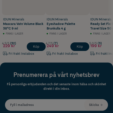
IDUN Minerals
IDUN Minerals
IDUN Minerals
Mascara Vatn Volume Black
Eyeshadow Palette
Ready Set Fix 
38°C 9 ml
Brunkulla 4 g
Travel Size 50 
FINNS I LAGER
FINNS I LAGER
FINNS I LAGER
4.5/5
(52)
4.7/5
(7)
5.0/5
(3)
229 kr
249 kr
199 kr
Köp
Köp
Fri frakt Instabox
Fri frakt Instabox
Fri frakt In
Prenumerera på vårt nyhetsbrev
Få personliga erbjudanden och det senaste inom hälsa och skönhet
direkt i din inbox.
Fyll i mailadress
Skicka