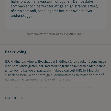
håller bra och är skonsam mot ögonen. Den beskrivs
som vacker och perfekt för att ge en gnistrande effekt,
nästan som snö, och fungerar fint att använda över
andra skuggor.
Sammanfattat med AI av GAMIFIERA.®
Beskrivning
IDUN Minerals Mineral Eyeshadow Snöflinga är en vacker ögonskugga
med sprakande glitter, berikad med högrenade mineraler. Med denna
glitterbomb kan du anpassa din makeup oavsett tillfälle. Med sin
silkeslena formula och krämiga puderkonsistens så fäster den lätt på
huden och byggs upp efter önskad intensitet.
IDUN Minerals Mineral Eyeshadow är vegansk, parfymfri och
dermatologiskt testad. Passar alla hudtyper, även de mest känsliga.
Läs mer
Snöflinga, en en skimrande vit-glittrig nyans