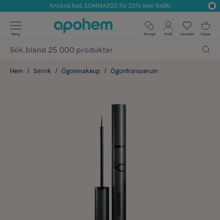
Använd kod: SOMMAR20 för 20% över 649kr
Årets Butik 2025 inom Skönhet
✓ Fri frakt
Meny
Recept
Profil
Favoriter
Kassa
✓ Rådgivning från farmaceuter & hudterapeuter
✓ Poäng på alla köp*
Hem
Smink
Ögonmakeup
Ögonfransserum