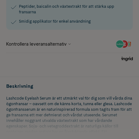
Peptider, baicalin och växtextrakt för att stärka upp
fransarna
Smidig applikator för enkel användning
Beskrivning
Lashcode Eyelash Serum är ett utmärkt val för dig som vill vårda dina
ögonfransar – oavsett om de känns korta, tunna eller glesa. Lashcode
ögonfransserum är en naturinspirerad formula som tagits fram för att
ge fransarna ett mer definierat och vårdat utseende. Serumet
innehåller noggrant utvalda växtextrakt som har vårdande
egenskaper. Soja- och vetegroddextrakt är naturliga källor till
proteiner, medan arginin har en återfuktande effekt. Ett
peptidkomplex och extrakt av Scutellaria baicalensis (baicalin)