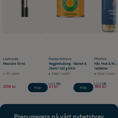
Lashcode
Renée Voltaire
Pharbio
Mascara 10 ml
Veggiebuljong - Gluten &
Hår, Hud & Nag
Jästfri 120 g EKO
tabletter
FÅ I LAGER
FINNS I LAGER
FINNS I LAGER
4.6/5
(9)
5.0/5
(3)
209 kr
41 kr
165 kr
Köp
Köp
Prenumerera på vårt nyhetsbrev