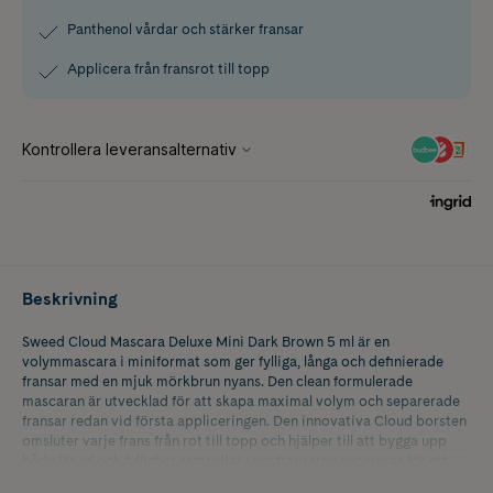
Panthenol vårdar och stärker fransar
Applicera från fransrot till topp
Beskrivning
Sweed Cloud Mascara Deluxe Mini Dark Brown 5 ml är en
volymmascara i miniformat som ger fylliga, långa och definierade
fransar med en mjuk mörkbrun nyans. Den clean formulerade
mascaran är utvecklad för att skapa maximal volym och separerade
fransar redan vid första appliceringen. Den innovativa Cloud borsten
omsluter varje frans från rot till topp och hjälper till att bygga upp
både längd och fyllighet samtidigt som fransarna separeras för ett
intensivt men naturligt resultat.