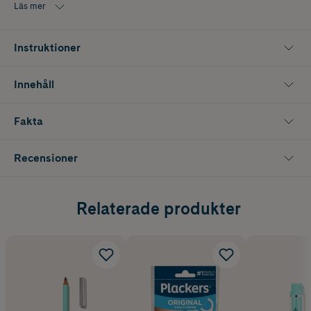
Läs mer
Den mörkbruna färgen ger en mjukare och mer naturlig look än
klassisk svart mascara, vilket gör den perfekt för dig som vill
framhäva fransarna på ett subtilt sätt. Formulan ger långa, fjäderlätta
Instruktioner
fransar med fin böj som håller hela dagen utan att smula eller kladda.
Mascaran är vegansk och berikad med panthenol, även känt som
Innehåll
vitamin B5, som bidrar till att vårda och stärka fransarna. Det
praktiska miniformatet gör den perfekt att ha i necessären,
handväskan eller på resan när du vill kunna fräscha upp din
Fakta
ögonmakeup när som helst.
Innehåller 5 ml
Recensioner
Nyans: Dark Brown
Relaterade produkter