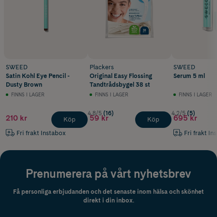
SWEED
Plackers
SWEED
Satin Kohl Eye Pencil -
Original Easy Flossing
Serum 5 ml
Dusty Brown
Tandtrådsbygel 38 st
FINNS I LAGER
FINNS I LAGER
FINNS I LAGER
4.8/5
(16)
4.2/5
(5)
210 kr
59 kr
695 kr
Köp
Köp
Fri frakt Instabox
Fri frakt In
Prenumerera på vårt nyhetsbrev
Få personliga erbjudanden och det senaste inom hälsa och skönhet
direkt i din inbox.