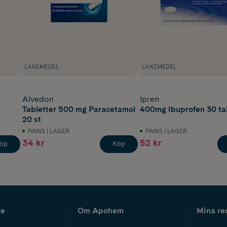
LÄKEMEDEL
LÄKEMEDEL
Alvedon
Ipren
Tabletter 500 mg Paracetamol
400mg Ibuprofen 30 ta
20 st
FINNS I LAGER
FINNS I LAGER
34 kr
52 kr
öp
Köp
ce
Om Apohem
Mina re