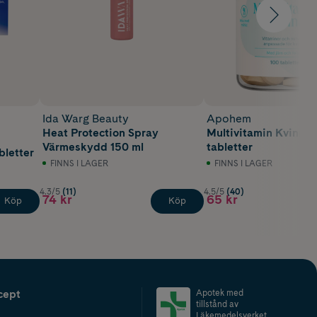
Ida Warg Beauty
Apohem
Heat Protection Spray
Multivitamin Kvinna 
Värmeskydd 150 ml
tabletter
bletter
FINNS I LAGER
FINNS I LAGER
4.3/5
(11)
4.5/5
(40)
74 kr
65 kr
Köp
Köp
cept
Apotek med
tillstånd av
Läkemedelsverket