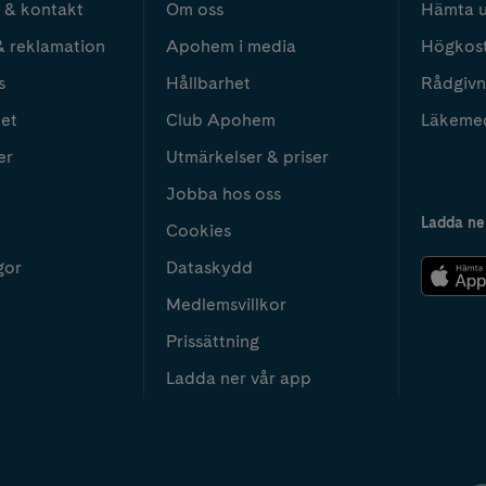
 & kontakt
Om oss
Hämta u
& reklamation
Apohem i media
Högkos
s
Hållbarhet
Rådgivn
het
Club Apohem
Läkeme
er
Utmärkelser & priser
Jobba hos oss
Ladda ne
Cookies
gor
Dataskydd
Medlemsvillkor
Prissättning
Ladda ner vår app