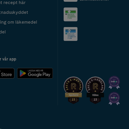
t recept här
tnadsskyddet
ing om läkemedel
del
r vår app
2024