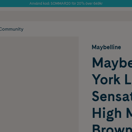
Använd kod: SOMMAR20 för 20% över 649kr
 frakt
✓ Rådgivning från farmaceuter & hudterapeuter
Årets Butik 2025 inom Skönhet
✓ Poäng på alla
Community
Maybelline
Maybe
York 
Sensa
High 
Brown