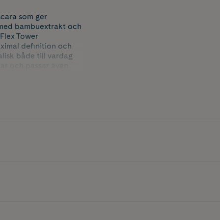
scara som ger
d med bambuextrakt och
 Flex Tower
aximal definition och
lisk både till vardag
mar och passar även