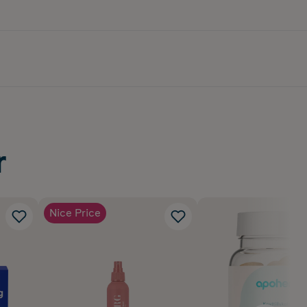
r
Nice Price