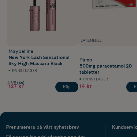
LÄKEMEDEL
Maybelline
New York Lash Sensational
Pamol
Sky High Mascara Black
500mg paracetamol 20
FINNS I LAGER
tabletter
FINNS I LAGER
4.6/5
(44)
127 kr
14 kr
Köp
K
Prenumerera på vårt nyhetsbrev
Kundservi
Få personliga erbjudanden och det