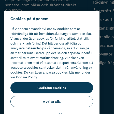
Rådgivning
senaste inom hälsa och skönhet direkt i
din inbox.
Ångerrätt 
Cookies på Apohem
Vår experti
Fyll i mailadress
Skicka
Tillgänglig
På Apohem använder vi oss av cookies som är
nödvändiga för att hemsidan ska fungera som den ska.
Återkallels
Vi använder även cookies för funktionalitet, statistik
och marknadsföring. Det hjälper oss att följa och
Leveranser
analysera beteenden på vår hemsida, så att vi kan ge
en mer personaliserad upplevelse och anpassa innehåll
Köpvillkor
samt rikta relevant marknadsföring. Vi delar även
Vanliga frå
informationen med våra samarbetspartners. Genom att
acceptera cookies samtycker du till vår användning av
cookies. Du kan även anpassa cookies. Läs mer under
vår
Cookie Policy
Godkänn cookies
Avvisa alla