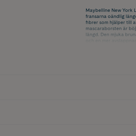
Maybelline New York L
fransarna oändlig län
fibrer som hjälper till
mascaraborsten är böjb
längd. Den mjuka bruna
och en mer avslappnad
känsliga ögon samt ko
Nyans: True Brown