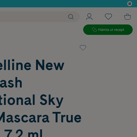
 köp*
Hämta ut recept
lline New
Lash
tional Sky
Mascara True
 7,2 ml