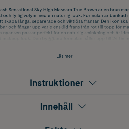
ash Sensational Sky High Mascara True Brown är en brun ma
gd och fyllig volym med en naturlig look. Formulan är berika
 att skapa långa, separerade och viktlösa fransar. Den ikoniska
ar och fångar upp varje enskild frans från rot till topp för m
 nyansen passar perfekt för en naturlig sminkning och är idea
 makeup look. Den byggbara formulan håller upp till 24 tim
ntaktlinsbärare.
Läs mer
Instruktioner
Innehåll