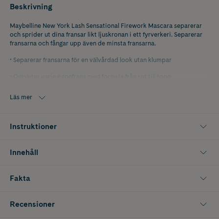
Beskrivning
Maybelline New York Lash Sensational Firework Mascara separerar
och sprider ut dina fransar likt ljuskronan i ett fyrverkeri. Separerar
fransarna och fångar upp även de minsta fransarna.
• Separerar fransarna för en välvårdad look utan klumpar
• Omsluter varje ögonfrans med formula från rot till topp
• Praktfull borste som fångar och separerar varje frans
Läs mer
• Passar känsliga ögon och kontaktlinsbärare
Instruktioner
• Vattenfast
Innehåll
Fakta
Recensioner