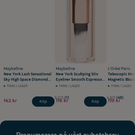
Maybelline
Maybelline
L'Oréal Paris
New York Lash Sensational
New York Scultping Stix
Telescopic Ma
Sky High Space Diamond
Eyeliner Smooth Espresso
Magnetic Black
8 ml
0,7 g
FINNS I LAGER
FINNS I LAGER
FINNS I LAGER
5.0/5
(1)
4.6/5
(48)
142 kr
116 kr
119 kr
Köp
Köp