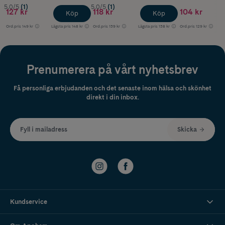
5.0/5
(1)
5.0/5
(1)
127 kr
118 kr
104 kr
Köp
Köp
Ord.pris
149 kr
Lägsta pris
148 kr
Ord.pris
139 kr
Lägsta pris
138 kr
Ord.pris
129 kr
Prenumerera på vårt nyhetsbrev
Få personliga erbjudanden och det senaste inom hälsa och skönhet
direkt i din inbox.
Fyll i mailadress
Skicka
Kundservice