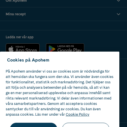
Om Apohem
Mina recept
Ladda ner vår app
Cookies på Apohem
På Apohem använder vi oss av cookies som är nödvändiga för
Apotek med tillstånd
att hemsidan ska fungera som den ska. Vi använder även cookies
av Läkemedelsverket
för funktionalitet, statistik och marknadsföring. Det hjälper oss
att följa och analysera beteenden på vår hemsida, så att vi kan
ge en mer personaliserad upplevelse och anpassa innehåll samt
rikta relevant marknadsföring. Vi delar även informationen med
våra samarbetspartners. Genom att acceptera cookies
samtycker du till vår användning av cookies. Du kan även
2024
anpassa cookies. Läs mer under vår
Cookie Policy