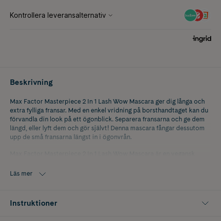
Beskrivning
Max Factor Masterpiece 2 In 1 Lash Wow Mascara ger dig långa och
extra fylliga fransar. Med en enkel vridning på borsthandtaget kan du
förvandla din look på ett ögonblick. Separera fransarna och ge dem
längd, eller lyft dem och gör självt! Denna mascara fångar dessutom
upp de små fransarna längst in i ögonvrån.
Max Factor Masterpiece 2 In 1 Lash Wow Mascara är en vegansk
produkt som innehåller hälsosamma ingredienser som vårdar
fransarna. Den är enkel att använda och sitter kvar där den ska från
Läs mer
morgon till kväll.
Passar personer med känsliga ögon och kontaktlinsbärare.
Instruktioner