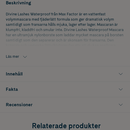
Beskrivning
Divine Lashes Waterproof från Max Factor är en vattenfast
volymmascara med fjäderlätt formula som ger dramatisk volym
samtidigt som fransarna hålls mjuka, lager efter lager. Mascaran är
klumpfri, kladdfri och smular inte. Divine Lashes Waterproof Mascara
har en ultramjuk nylonborste som laddar mycket mascara på borsten
samtidigt som den separerar och är skonsam för fransarna. Den
krämiga och veganska lättviktsformulan gör att du kan applicera
mascara lager på lager utan att tynga ner fransarna.
Läs mer
Divine Lashes Waterproof har vegansk formula och är oftalmologiskt
testad samt passar för känsliga ögon.
Innehåll
Fakta
Recensioner
Relaterade produkter