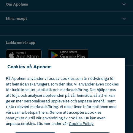
Om Apohem
Mina recept
Ladda ner vår app
Cookies på Apohem
På Apohem använder vi oss av cookies som är nödvändiga för
Apotek med tillstånd
att hemsidan ska fungera som den ska. Vi använder även cookies
av Läkemedelsverket
för funktionalitet, statistik och marknadsföring. Det hjälper oss
att följa och analysera beteenden på vår hemsida, så att vi kan
ge en mer personaliserad upplevelse och anpassa innehåll samt
rikta relevant marknadsföring. Vi delar även informationen med
våra samarbetspartners. Genom att acceptera cookies
samtycker du till vår användning av cookies. Du kan även
2024
anpassa cookies. Läs mer under vår
Cookie Policy