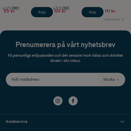
4.5/5
(30)
4.5/5
(22)
55 kr
101 kr
111 kr
Köp
Köp
Ord.pris
139 kr
Prenumerera på vårt nyhetsbrev
Få personliga erbjudanden och det senaste inom hälsa och skönhet
direkt i din inbox.
Fyll i mailadress
Skicka
Kundservice