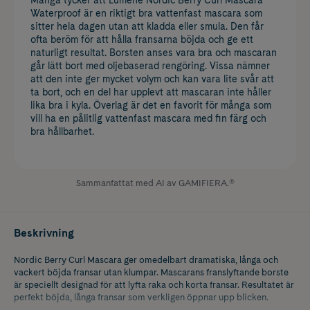
Waterproof är en riktigt bra vattenfast mascara som
sitter hela dagen utan att kladda eller smula. Den får
ofta beröm för att hålla fransarna böjda och ge ett
naturligt resultat. Borsten anses vara bra och mascaran
går lätt bort med oljebaserad rengöring. Vissa nämner
att den inte ger mycket volym och kan vara lite svår att
ta bort, och en del har upplevt att mascaran inte håller
lika bra i kyla. Överlag är det en favorit för många som
vill ha en pålitlig vattenfast mascara med fin färg och
bra hållbarhet.
Sammanfattat med AI av GAMIFIERA.®
Beskrivning
Nordic Berry Curl Mascara ger omedelbart dramatiska, långa och
vackert böjda fransar utan klumpar. Mascarans franslyftande borste
är speciellt designad för att lyfta raka och korta fransar. Resultatet är
perfekt böjda, långa fransar som verkligen öppnar upp blicken.