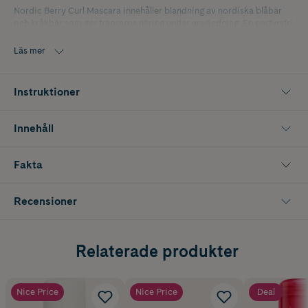
Nordic Berry Curl Mascara innehåller blandning av nordiska blåbär
och kråkbär som ger fransarna näring under användning. En parfymfri
och vattenfast sammansättning som inte kladdar.
Läs mer
Instruktioner
Innehåll
Fakta
Recensioner
Relaterade produkter
Nice Price
Nice Price
Deal