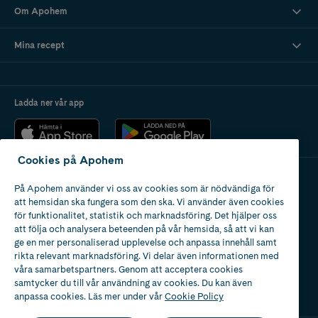
Om Apohem
Mina recept
Ladda ner vår app
Cookies på Apohem
På Apohem använder vi oss av cookies som är nödvändiga för
Apotek med tillstånd
att hemsidan ska fungera som den ska. Vi använder även cookies
av Läkemedelsverket
för funktionalitet, statistik och marknadsföring. Det hjälper oss
att följa och analysera beteenden på vår hemsida, så att vi kan
ge en mer personaliserad upplevelse och anpassa innehåll samt
rikta relevant marknadsföring. Vi delar även informationen med
våra samarbetspartners. Genom att acceptera cookies
samtycker du till vår användning av cookies. Du kan även
2024
anpassa cookies. Läs mer under vår
Cookie Policy