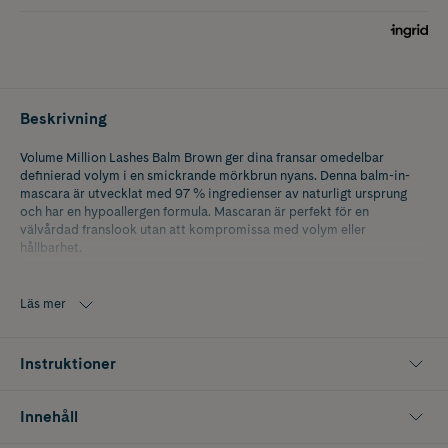
Beskrivning
Volume Million Lashes Balm Brown ger dina fransar omedelbar
definierad volym i en smickrande mörkbrun nyans. Denna balm-in-
mascara är utvecklat med 97 % ingredienser av naturligt ursprung
och har en hypoallergen formula. Mascaran är perfekt för en
välvårdad franslook utan att kompromissa med volym eller
hållbarhet.
Den balsamliknande formulan är berikad med oljor och ingredienser
av naturligt ursprung - för mjuka och fylliga fransar som ser fylligare
Läs mer
ut. Den flexibla borsten fångar och applicerar formulan på varenda
frans och separerar dem perfekt utan att klumpa.
Instruktioner
Innehåll