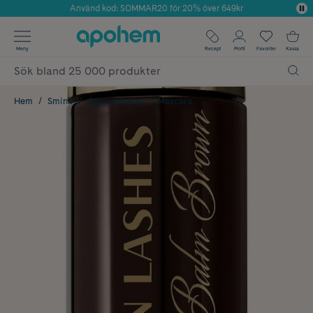
Använd kod: SOMMAR20 för 20% över 649kr
Årets Butik 2025 inom Skönhet
✓ Fri frakt
Meny
Recept
Profil
Favoriter
Kassa
✓ Rådgivning från farmaceuter & hudterapeuter
✓ Poäng på alla köp*
Hem
Smink
Ögonmakeup
Mascara