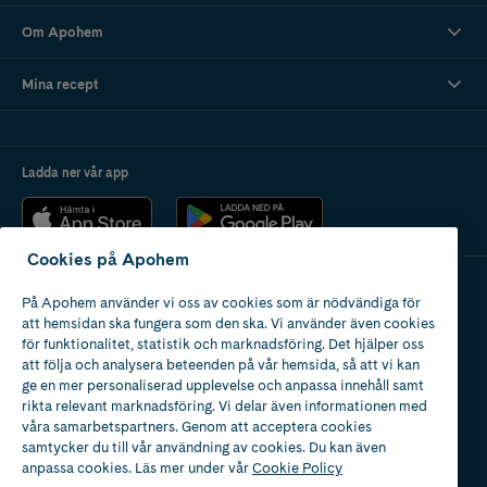
Om Apohem
Mina recept
Ladda ner vår app
Cookies på Apohem
På Apohem använder vi oss av cookies som är nödvändiga för
Apotek med tillstånd
att hemsidan ska fungera som den ska. Vi använder även cookies
av Läkemedelsverket
för funktionalitet, statistik och marknadsföring. Det hjälper oss
att följa och analysera beteenden på vår hemsida, så att vi kan
ge en mer personaliserad upplevelse och anpassa innehåll samt
rikta relevant marknadsföring. Vi delar även informationen med
våra samarbetspartners. Genom att acceptera cookies
samtycker du till vår användning av cookies. Du kan även
2024
anpassa cookies. Läs mer under vår
Cookie Policy