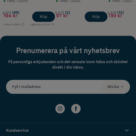
FINNS I LAGER
FINNS I LAGER
FINNS I LAGER
4.6/5
(85)
5.0/5
(2)
4.3/5
(12)
194 kr
97 kr
139 kr
Köp
Köp
Ord.pris
259 kr
Lägsta pris
220 kr
Prenumerera på vårt nyhetsbrev
Få personliga erbjudanden och det senaste inom hälsa och skönhet
direkt i din inbox.
Fyll i mailadress
Skicka
Kundservice