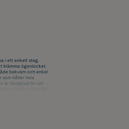
a i ett enkelt steg.
att klämma ögonlocket.
både bekväm och enkel
r som håller hela
m är designad för att
ler vrids åt olika håll.