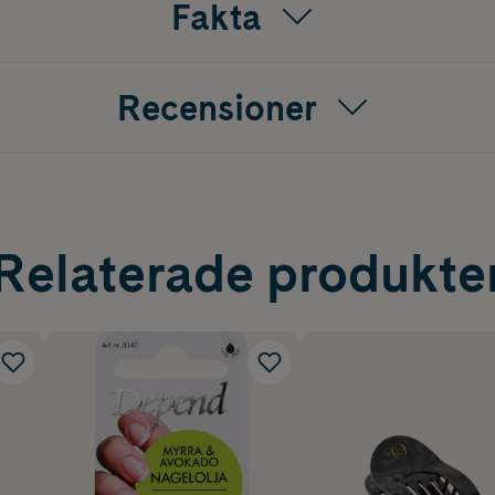
Fakta
 ögonfransarna för en pigg och vaken look
n efter varje användning med en spritservett eller peroxid.
Recensioner
Relaterade produkte