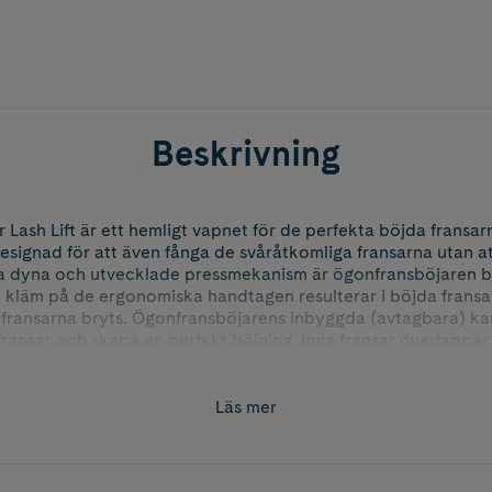
Beskrivning
 Lash Lift är ett hemligt vapnet för de perfekta böjda fransarn
esignad för att även fånga de svåråtkomliga fransarna utan 
a dyna och utvecklade pressmekanism är ögonfransböjaren 
t kläm på de ergonomiska handtagen resulterar i böjda fransa
t fransarna bryts. Ögonfransböjarens inbyggda (avtagbara) ka
ransar och skapa en perfekt böjning. Inga fransar överlappar el
kt separerade fransar
Läs mer
i soft touch
ism för perfekt kontroll
fekt återstudsning