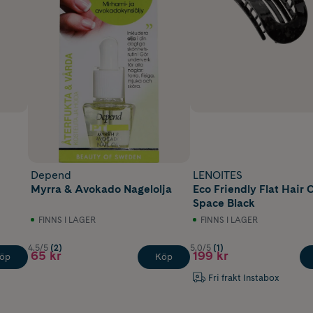
Depend
LENOITES
Myrra & Avokado Nagelolja
Eco Friendly Flat Hair C
Space Black
FINNS I LAGER
FINNS I LAGER
4.5/5
(2)
5.0/5
(1)
65 kr
199 kr
öp
Köp
Fri frakt Instabox