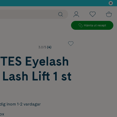
 köp*
Hämta ut recept
3.0/5
(4)
TES Eyelash
Lash Lift 1 st
dig inom 1-2 vardagar
box