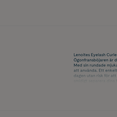
Lenoites Eyelash Curler
Ögonfransböjaren är d
Med sin rundade mjuk
att använda. Ett enkel
dagen utan risk för at
smidigt separera dina f
Fördelar:
• Inbygd kam för perfe
• Ultramjuk rund dyna
• Ergonomiskt handtag 
• Utvecklad pressmekan
• Premium dyna för per