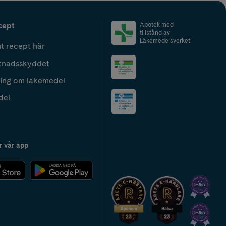
cept
Apotek med
tillstånd av
Läkemedelsverket
t recept här
tnadsskyddet
ing om läkemedel
del
r vår app
2024