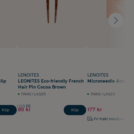
LENOITES
LENOITES
lip
LEONITES Eco-friendly French
Microneedle Acne Pa
Hair Pin Cocoa Brown
FINNS I LAGER
FINNS I LAGER
1.0/5
(1)
85 kr
177 kr
Köp
Köp
Fri frakt Instabox