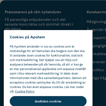
Prenumerera på vårt nyhetsbrev
Kundservi
Få personliga erbjudanden och det
Rådgivning
senaste inom hälsa och skönhet direkt i
din inbox.
Ångerrätt 
Cookies på Apohem
Vår experti
Fyll i mailadress
Skicka
Tillgänglig
På Apohem använder vi oss av cookies som är
nödvändiga för att hemsidan ska fungera som den ska.
Återkallels
Vi använder även cookies för funktionalitet, statistik
och marknadsföring. Det hjälper oss att följa och
Leveranser
analysera beteenden på vår hemsida, så att vi kan ge
en mer personaliserad upplevelse och anpassa innehåll
Köpvillkor
samt rikta relevant marknadsföring. Vi delar även
Vanliga frå
informationen med våra samarbetspartners. Genom att
acceptera cookies samtycker du till vår användning av
cookies. Du kan även anpassa cookies. Läs mer under
vår
Cookie Policy
Godkänn cookies