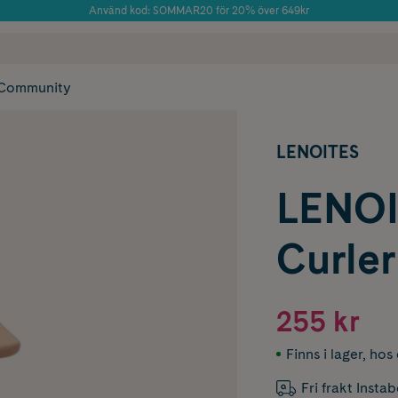
Använd kod: SOMMAR20 för 20% över 649kr
Årets Butik 2025 inom Skönhet
 frakt
✓ Rådgivning från farmaceuter & hudterapeuter
✓ Poäng på alla
Community
LENOITES
LENOI
Curler 
255 kr
Finns i lager
,
hos 
Fri frakt Insta