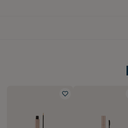
• Lyfter och separerar
Rengör ögonfransböjare