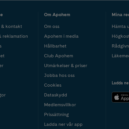
ce
Om Apohem
Mina re
 & kontakt
Om oss
Hämta u
& reklamation
Apohem i media
Högkos
s
Hållbarhet
Rådgivn
het
Club Apohem
Läkeme
er
Utmärkelser & priser
Jobba hos oss
Ladda ne
Cookies
gor
Dataskydd
Medlemsvillkor
Prissättning
Ladda ner vår app