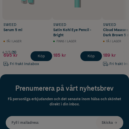
SWEED
SWEED
SWEED
Serum 5 ml
Satin Kohl Eye Pencil -
Cloud Mascara 
Bright
Dark Brown 5 
FÅ I LAGER
FINNS I LAGER
FÅ I LAGER
4.2/5
(5)
695 kr
185 kr
189 kr
Köp
Köp
Fri frakt Instabox
Fri frakt In
Prenumerera på vårt nyhetsbrev
Få personliga erbjudanden och det senaste inom hälsa och skönhet
direkt i din inbox.
Fyll i mailadress
Skicka