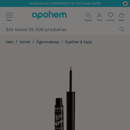
Använd kod: SOMMAR20 för 20% över 649kr
Årets Butik 2025 inom Skönhet
✓ Fri frakt
Meny
Recept
Profil
Favoriter
Kassa
✓ Rådgivning från farmaceuter & hudterapeuter
✓ Poäng på alla köp*
Hem
Smink
Ögonmakeup
Eyeliner & kajal