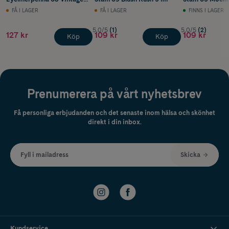
Baby 1 ml
5 ml
FÅ I LAGER
FÅ I LAGER
FINNS I LAGER
5.0/5
(1)
5.0/5
(2)
127 kr
109 kr
109 kr
Köp
Köp
Prenumerera på vårt nyhetsbrev
Få personliga erbjudanden och det senaste inom hälsa och skönhet
direkt i din inbox.
Fyll i mailadress
Skicka
Kundservice