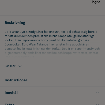
Beskrivning
Epic Wear Eye & Body Liner har en tunn, flexibel och spetsig borste
för att du enkelt och precist ska kunna skapa otaliga konstnärliga
looker. Från imponerande body paint till dramatiska, grafiska
ögonlooker. Epic Wear flytande liner smetar inte ut och får en
oemotståndlig matt finish när den torkar. Det är en superintensiv och
pigmenterad flytande liner för ansikte och kropp. Vattenfast, smetar
inte ut eller suddas ut.
Kombinationen av silikon och silikonherts skapar en plastliknande
Läs mer
superelastisk film som gör att färgen håller sig på plats och inte
smetar eller suddas ut. Ingredienserna hjälper färgen att binda sig till
huden så att den håller hela dagen.
Instruktioner
Innehåll
Fakta