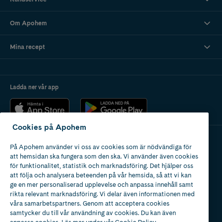
Om Apohem
Mina recept
Ladda ner vår app
Cookies på Apohem
På Apohem använder vi oss av cookies som är nödvändiga för
Apotek med tillstånd
att hemsidan ska fungera som den ska. Vi använder även cookies
av Läkemedelsverket
för funktionalitet, statistik och marknadsföring. Det hjälper oss
att följa och analysera beteenden på vår hemsida, så att vi kan
ge en mer personaliserad upplevelse och anpassa innehåll samt
rikta relevant marknadsföring. Vi delar även informationen med
våra samarbetspartners. Genom att acceptera cookies
samtycker du till vår användning av cookies. Du kan även
2024
anpassa cookies. Läs mer under vår
Cookie Policy