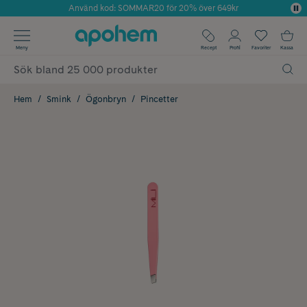
Använd kod: SOMMAR20 för 20% över 649kr
Årets Butik 2025 inom Skönhet
✓ Fri frakt
Meny
Recept
Profil
Favoriter
Kassa
✓ Rådgivning från farmaceuter & hudterapeuter
✓ Poäng på alla köp*
Hem
Smink
Ögonbryn
Pincetter