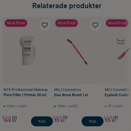
Relaterade produkter
Nice Price
Nice Price
Nice Price
NYX Professional Makeup
MILI Cosmetics
MILI Cosmetic
Pore Filler 1 Primer 20 ml
Duo Brow Brush 1 st
Eyelash Curler 1
FINNS I LAGER
FINNS I LAGER
FÅ I LAGER
5.0/5
(2)
5.0/5
(3)
4.0/5
(9)
149 kr
33 kr
55 kr
Köp
Köp