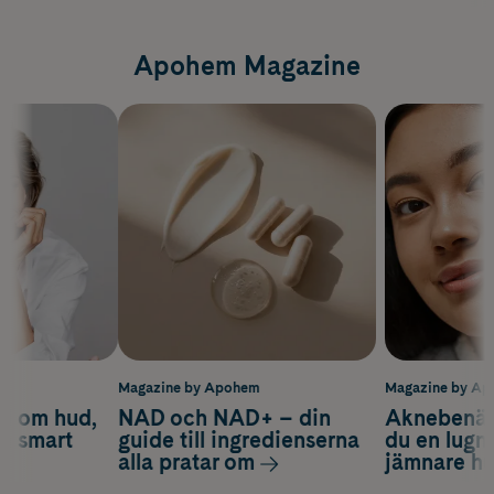
Apohem Magazine
m
Magazine by Apohem
Magazine by A
d om hud,
NAD och NAD+ – din
Aknebenäge
ch smart
guide till ingredienserna
du en lugn
alla pratar om
jämnare h