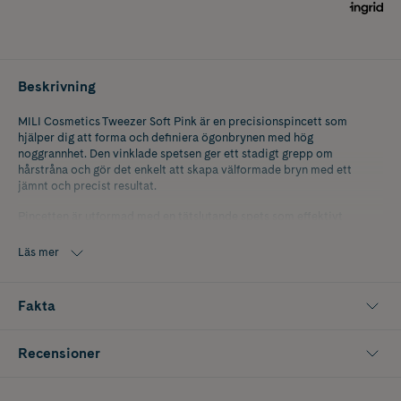
Beskrivning
MILI Cosmetics Tweezer Soft Pink är en precisionspincett som
hjälper dig att forma och definiera ögonbrynen med hög
noggrannhet. Den vinklade spetsen ger ett stadigt grepp om
hårstråna och gör det enkelt att skapa välformade bryn med ett
jämnt och precist resultat.
Pincetten är utformad med en tätslutande spets som effektivt
greppar även tunna och korta hårstrån från roten. Detta bidrar till en
smidig hårborttagning och gör det enklare att underhålla brynens
Läs mer
form mellan salongsbesök.
Den ergonomiska designen ger god kontroll under användning och
Fakta
passar både för detaljarbete vid brynen och för att avlägsna
oönskade hårstrån i ansiktet. Den mjukt rosa färgen ger ett stilrent
och elegant uttryck i necessären eller sminkväskan.
Recensioner
Innehåller 1 st