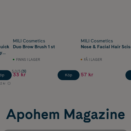
MILI Cosmetics
MILI Cosmetics
Quick
Duo Brow Brush 1 st
Nose & Facial Hair Sciss
ly
FINNS I LAGER
FÅ I LAGER
5.0/5
(3)
33 kr
57 kr
öp
Köp
2 kr
Apohem Magazine