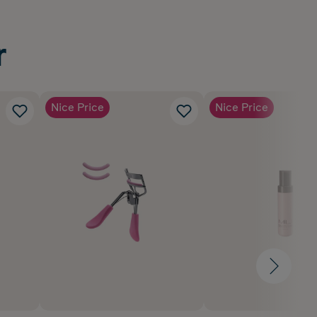
r
Nice Price
Nice Price