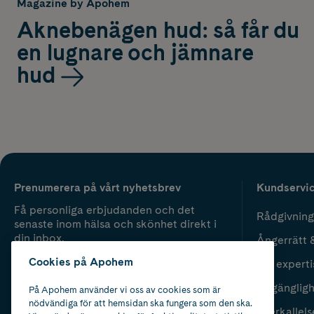
Magazine by Apohem
Aknebenägen hud: så får du
en lugnare och jämnare
hud
Prenumerera på vårt nyhetsbrev
Kundservi
Få personliga erbjudanden och det
Rådgivning
senaste inom hälsa och skönhet direkt i
din inbox.
Ångerrätt 
Cookies på Apohem
Vår experti
Fyll i mailadress
Skicka
Tillgänglig
På Apohem använder vi oss av cookies som är
nödvändiga för att hemsidan ska fungera som den ska.
Återkallels