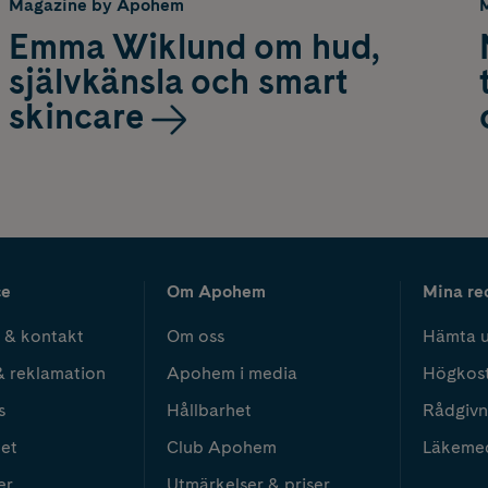
Magazine by Apohem
Emma Wiklund om hud,
självkänsla och smart
skincare
ce
Om Apohem
Mina re
 & kontakt
Om oss
Hämta u
& reklamation
Apohem i media
Högkos
s
Hållbarhet
Rådgivn
het
Club Apohem
Läkeme
er
Utmärkelser & priser