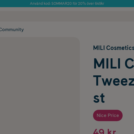
Använd kod: SOMMAR20 för 20% över 649kr
Årets Butik 2025 inom Skönhet
 frakt
✓ Rådgivning från farmaceuter & hudterapeuter
✓ Poäng på alla
Community
MILI Cosmetic
MILI 
Tweez
st
Nice Price
49 kr