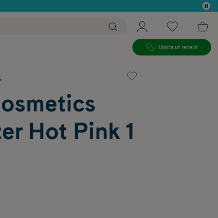
 köp*
Hämta ut recept
s
Cosmetics
er Hot Pink 1