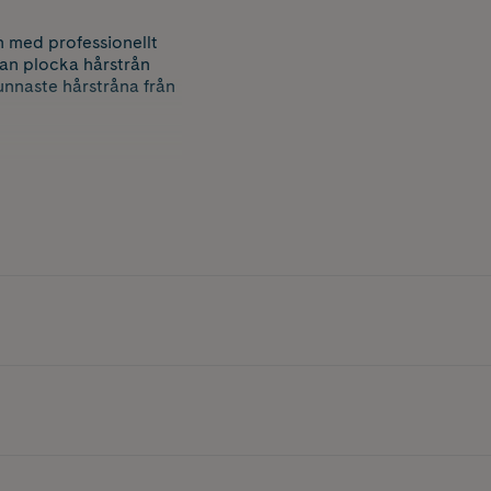
n med professionellt
kan plocka hårstrån
nnaste hårstråna från