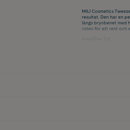
MILI Cosmetics Tweezer
resultat. Den har en p
längs brynbenet med h
roten för ett rent och 
Innehåller 1 st.