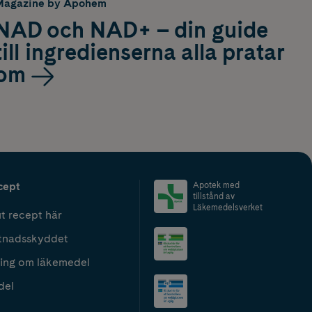
Magazine by Apohem
NAD och NAD+ – din guide
till ingredienserna alla pratar
om
cept
Apotek med
tillstånd av
Läkemedelsverket
t recept här
tnadsskyddet
ing om läkemedel
del