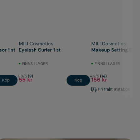
MILI Cosmetics
MILI Cosmetics
or 1 st
Eyelash Curler 1 st
Makeup Setting Spra
FINNS I LAGER
FINNS I LAGER
4.0/5
(9)
4.9/5
(14)
55 kr
156 kr
Köp
Köp
Fri frakt Instabox