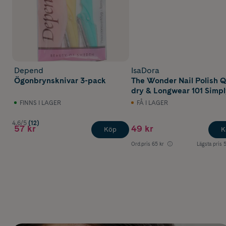
Depend
IsaDora
Ögonbrynsknivar 3-pack
The Wonder Nail Polish 
dry & Longwear 101 Simp
White
FINNS I LAGER
FÅ I LAGER
4.6/5
(12)
57 kr
49 kr
Köp
K
Ord.pris
65 kr
Lägsta pris
5