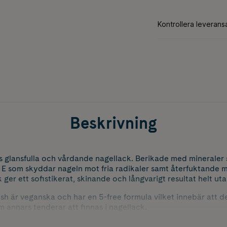
Beskrivning
 glansfulla och vårdande nagellack. Berikade med mineraler 
n E som skyddar nageln mot fria radikaler samt återfuktande m
ger ett sofistikerat, skinande och långvarigt resultat helt uta
sh är veganska och har en 5-free formula vilket innebär att de 
m annars tenderar att finnas i nagellack.