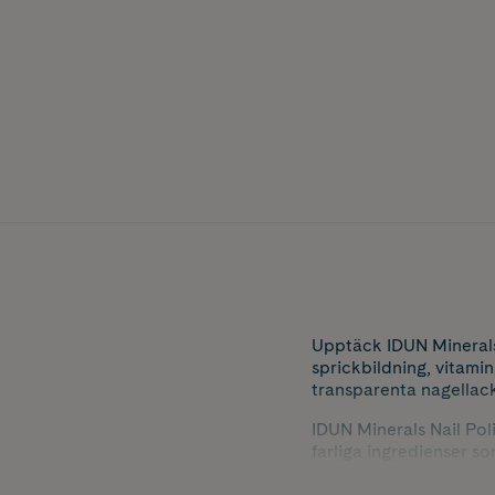
Upptäck IDUN Minerals
sprickbildning, vitami
transparenta nagellack 
IDUN Minerals Nail Poli
farliga ingredienser so