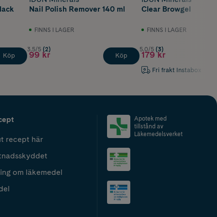
lack
Nail Polish Remover 140 ml
Clear Browgel
FINNS I LAGER
FINNS I LAGER
3.5/5
(2)
5.0/5
(3)
99 kr
179 kr
Köp
Köp
Fri frakt Instabox
cept
Apotek med
tillstånd av
Läkemedelsverket
t recept här
tnadsskyddet
ing om läkemedel
del