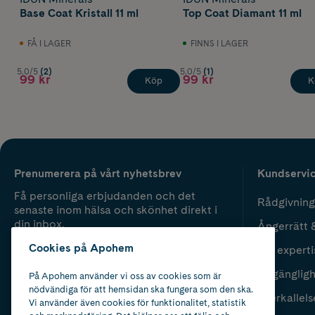
Base Coat Kristall 11 ml
Top Coat Diamant 11 ml
FÅ I LAGER
FINNS I LAGER
5.0/5
(2)
5.0/5
(1)
99 kr
99 kr
Köp
K
Prenumerera på vårt nyhetsbrev
Kundservi
Få personliga erbjudanden och det
Rådgivning
senaste inom hälsa och skönhet direkt i
din inbox.
Ångerrätt 
Cookies på Apohem
Vår experti
Fyll i mailadress
Skicka
Tillgänglig
På Apohem använder vi oss av cookies som är
nödvändiga för att hemsidan ska fungera som den ska.
Återkallels
Vi använder även cookies för funktionalitet, statistik