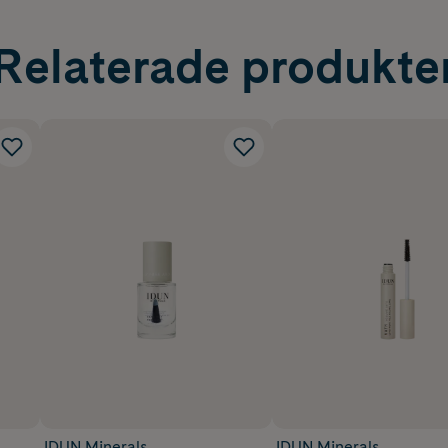
Relaterade produkte
IDUN Minerals
IDUN Minerals