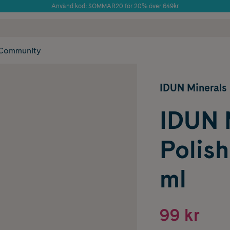
Använd kod: SOMMAR20 för 20% över 649kr
Årets Butik 2025 inom Skönhet
 frakt
✓ Rådgivning från farmaceuter & hudterapeuter
✓ Poäng på alla
Community
IDUN Minerals
IDUN M
Polish
ml
99 kr