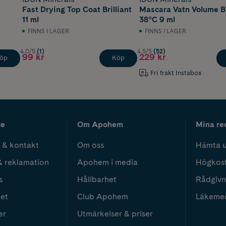
Fast Drying Top Coat Brilliant
Mascara Vatn Volume B
11 ml
38°C 9 ml
FINNS I LAGER
FINNS I LAGER
4.0/5
(1)
4.5/5
(52)
99 kr
229 kr
öp
Köp
Fri frakt Instabox
ce
Om Apohem
Mina re
 & kontakt
Om oss
Hämta u
& reklamation
Apohem i media
Högkos
s
Hållbarhet
Rådgivn
het
Club Apohem
Läkeme
er
Utmärkelser & priser