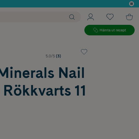
 köp*
Hämta ut recept
5.0/5
(3)
inerals Nail
 Rökkvarts 11