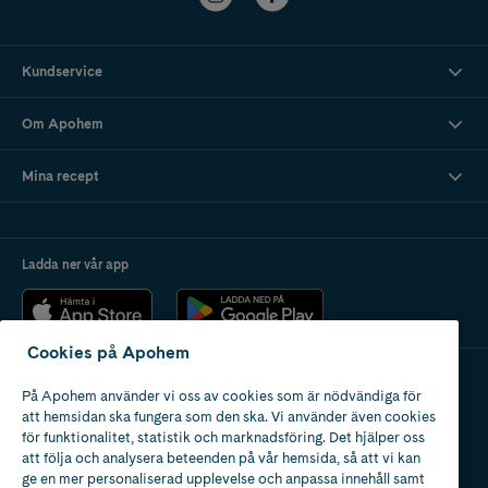
Kundservice
Om Apohem
Mina recept
Ladda ner vår app
Cookies på Apohem
På Apohem använder vi oss av cookies som är nödvändiga för
Apotek med tillstånd
att hemsidan ska fungera som den ska. Vi använder även cookies
av Läkemedelsverket
för funktionalitet, statistik och marknadsföring. Det hjälper oss
att följa och analysera beteenden på vår hemsida, så att vi kan
ge en mer personaliserad upplevelse och anpassa innehåll samt