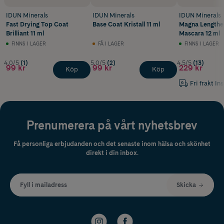
IDUN Minerals
IDUN Minerals
IDUN Minerals
Fast Drying Top Coat
Base Coat Kristall 11 ml
Magna Lengthe
Brilliant 11 ml
Mascara 12 ml
FINNS I LAGER
FÅ I LAGER
FINNS I LAGER
4.0/5
(1)
5.0/5
(2)
4.5/5
(13)
99 kr
99 kr
229 kr
Köp
Köp
Fri frakt In
Prenumerera på vårt nyhetsbrev
Få personliga erbjudanden och det senaste inom hälsa och skönhet
direkt i din inbox.
Fyll i mailadress
Skicka