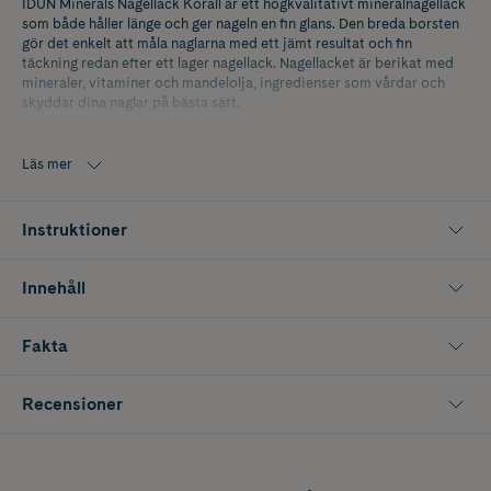
IDUN Minerals Nagellack Korall är ett högkvalitativt mineralnagellack
som både håller länge och ger nageln en fin glans. Den breda borsten
gör det enkelt att måla naglarna med ett jämt resultat och fin
täckning redan efter ett lager nagellack. Nagellacket är berikat med
mineraler, vitaminer och mandelolja, ingredienser som vårdar och
skyddar dina naglar på bästa sätt.
Nagellacken från IDUN har en 5-free-formula som innebär att man
tagit bort fem kemikalier som kan vara skadliga för hälsan. 100%
Läs mer
Veganska och Parfymfria.
För att skydda naglarna och få nagellacket att hålla längre
Instruktioner
rekommenderar vi att du använder ett bas- och topplack i samma
serie.
Innehåll
Fakta
Recensioner