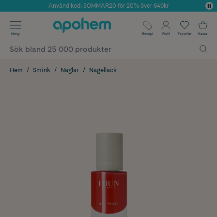
Använd kod: SOMMAR20 för 20% över 649kr
Årets Butik 2025 inom Skönhet
✓ Fri frakt
Meny
Recept
Profil
Favoriter
Kassa
✓ Rådgivning från farmaceuter & hudterapeuter
✓ Poäng på alla köp*
Hem
Smink
Naglar
Nagellack