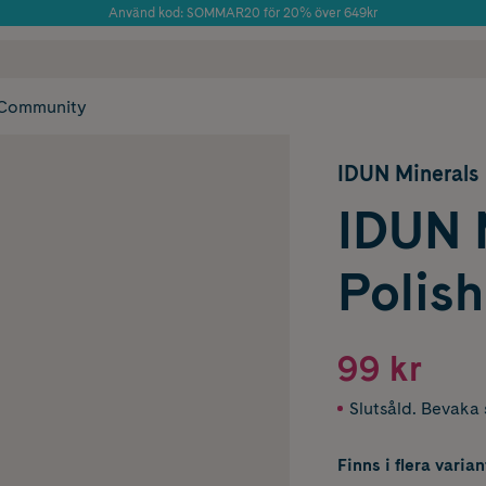
Använd kod: SOMMAR20 för 20% över 649kr
Årets Butik 2025 inom Skönhet
 frakt
✓ Rådgivning från farmaceuter & hudterapeuter
✓ Poäng på alla
Community
IDUN Minerals
IDUN M
Polish
99 kr
Slutsåld. Bevaka s
Finns i flera varian