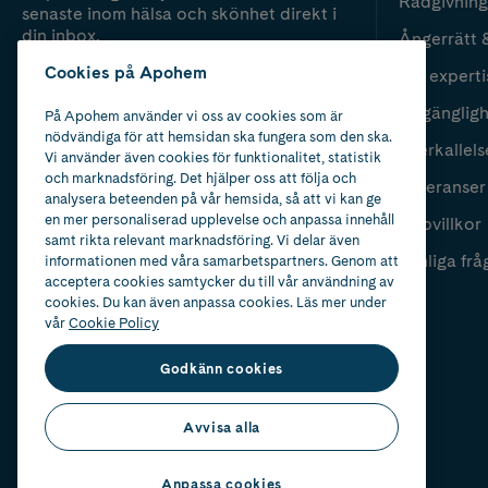
Rådgivning
senaste inom hälsa och skönhet direkt i
din inbox.
Ångerrätt 
Cookies på Apohem
Vår experti
Fyll i mailadress
Skicka
Tillgänglig
På Apohem använder vi oss av cookies som är
nödvändiga för att hemsidan ska fungera som den ska.
Återkallels
Vi använder även cookies för funktionalitet, statistik
och marknadsföring. Det hjälper oss att följa och
Leveranser
analysera beteenden på vår hemsida, så att vi kan ge
en mer personaliserad upplevelse och anpassa innehåll
Köpvillkor
samt rikta relevant marknadsföring. Vi delar även
Vanliga frå
informationen med våra samarbetspartners. Genom att
acceptera cookies samtycker du till vår användning av
cookies. Du kan även anpassa cookies. Läs mer under
vår
Cookie Policy
Godkänn cookies
Avvisa alla
Anpassa cookies