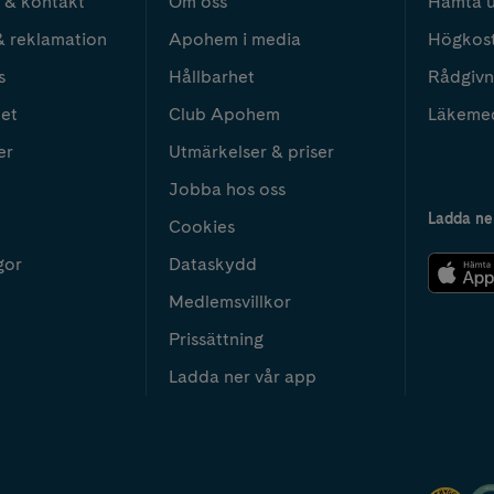
 & kontakt
Om oss
Hämta u
& reklamation
Apohem i media
Högkos
s
Hållbarhet
Rådgivn
het
Club Apohem
Läkeme
er
Utmärkelser & priser
Jobba hos oss
Ladda ne
Cookies
gor
Dataskydd
Medlemsvillkor
Prissättning
Ladda ner vår app