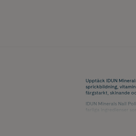
Upptäck IDUN Minerals
sprickbildning, vitami
färgstarkt, skinande oc
IDUN Minerals Nail Poli
farliga ingredienser so