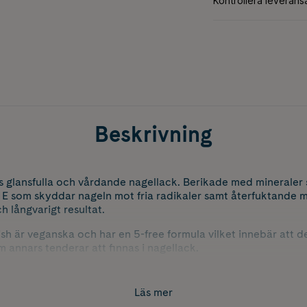
Beskrivning
 glansfulla och vårdande nagellack. Berikade med mineraler 
n E som skyddar nageln mot fria radikaler samt återfuktande m
h långvarigt resultat.
sh är veganska och har en 5-free formula vilket innebär att de 
m annars tenderar att finnas i nagellack.
Läs mer