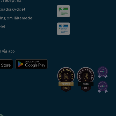
t recept här
tnadsskyddet
ing om läkemedel
del
r vår app
2024