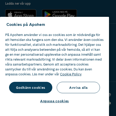
Ladda ner vår app
Cookies på Apohem
På Apohem använder vi oss av cookies som är nödvändiga för
Apotek med tillstånd
att hemsidan ska fungera som den ska. Vi använder även cookies
av Läkemedelsverket
för funktionalitet, statistik och marknadsföring. Det hjälper oss
att följa och analysera beteenden på vår hemsida, så att vi kan
ge en mer personaliserad upplevelse och anpassa innehåll samt
rikta relevant marknadsföring. Vi delar även informationen med
våra samarbetspartners. Genom att acceptera cookies
samtycker du till vår användning av cookies. Du kan även
2024
anpassa cookies. Läs mer under vår
Cookie Policy
Godkänn cookies
Avvisa alla
Anpassa cookies