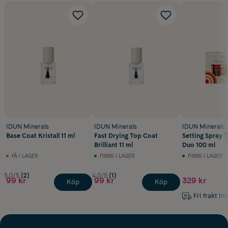
IDUN Minerals
IDUN Minerals
IDUN Minerals
Base Coat Kristall 11 ml
Fast Drying Top Coat
Setting Spray T
Brilliant 11 ml
Duo 100 ml
FÅ I LAGER
FINNS I LAGER
FINNS I LAGER
5.0/5
(2)
4.0/5
(1)
99 kr
99 kr
329 kr
Köp
Köp
Fri frakt In