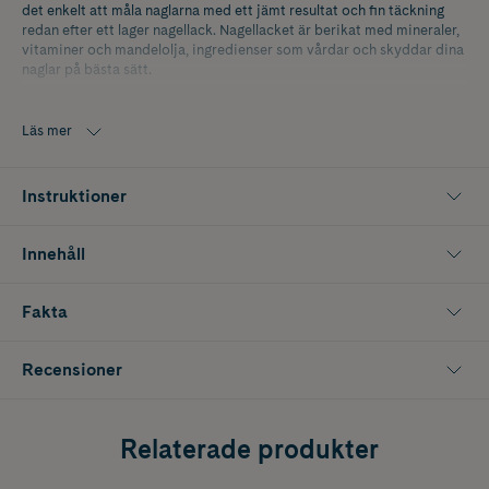
det enkelt att måla naglarna med ett jämt resultat och fin täckning
redan efter ett lager nagellack. Nagellacket är berikat med mineraler,
vitaminer och mandelolja, ingredienser som vårdar och skyddar dina
naglar på bästa sätt.
Nagellacken från IDUN har en 5-free-formula som innebär att man
tagit bort fem kemikalier som kan vara skadliga för hälsan. 100%
Läs mer
Veganska och Parfymfria.
För att skydda naglarna och få nagellacket att hålla längre
Instruktioner
rekommenderar vi att du använder ett bas- och topplack i samma
serie.
Innehåll
Fakta
Recensioner
Relaterade produkter