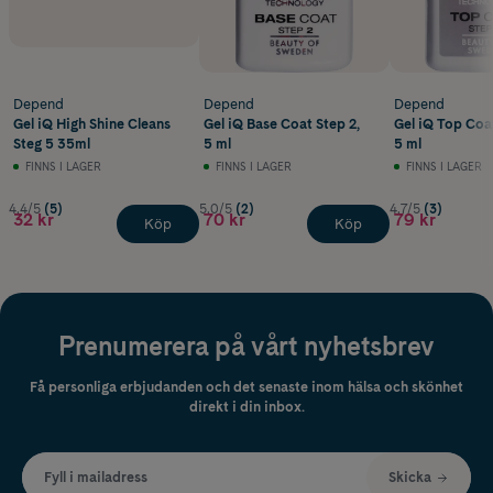
Depend
Depend
Depend
Gel iQ High Shine Cleans
Gel iQ Base Coat Step 2,
Gel iQ Top Coat
Steg 5 35ml
5 ml
5 ml
FINNS I LAGER
FINNS I LAGER
FINNS I LAGER
4.4/5
(5)
5.0/5
(2)
4.7/5
(3)
32 kr
70 kr
79 kr
Köp
Köp
Prenumerera på vårt nyhetsbrev
Få personliga erbjudanden och det senaste inom hälsa och skönhet
direkt i din inbox.
Fyll i mailadress
Skicka