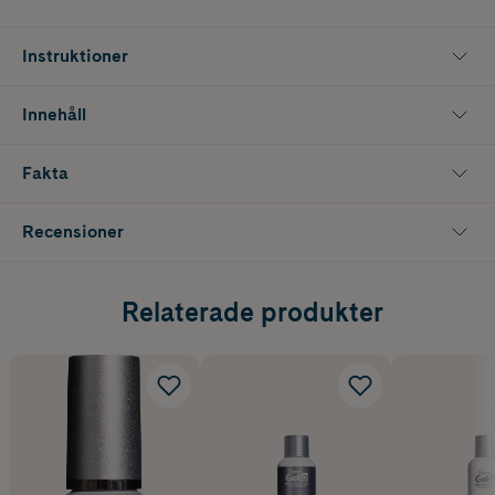
Base Coat, Steg 3. Gel iQ önskad färg, Steg 4. Gel iQ Top Coat och
Steg 5 Gel iQ High Shine Cleanser.
Instruktioner
Innehåll
Fakta
Recensioner
Relaterade produkter