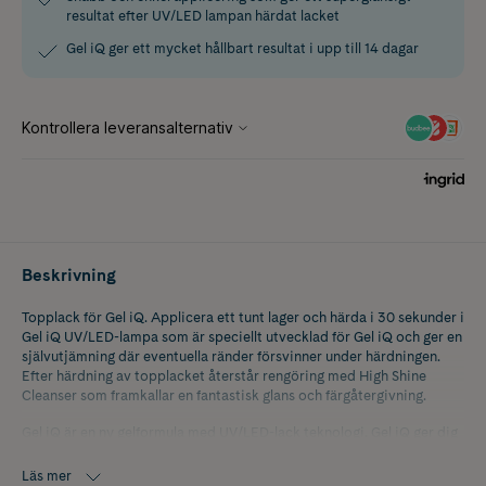
resultat efter UV/LED lampan härdat lacket
Gel iQ ger ett mycket hållbart resultat i upp till 14 dagar
Beskrivning
Topplack för Gel iQ. Applicera ett tunt lager och härda i 30 sekunder i
Gel iQ UV/LED-lampa som är speciellt utvecklad för Gel iQ och ger en
självutjämning där eventuella ränder försvinner under härdningen.
Efter härdning av topplacket återstår rengöring med High Shine
Cleanser som framkallar en fantastisk glans och färgåtergivning.
Gel iQ är en ny gelformula med UV/LED-lack teknologi. Gel iQ ger dig
perfekta glansiga naglar med fem enkla steg, och ett mycket hållbart
resultat i upp till 14 dagar. Steg 1. Gel iQ Pre-Cleanser, Steg 2. Gel iQ
Läs mer