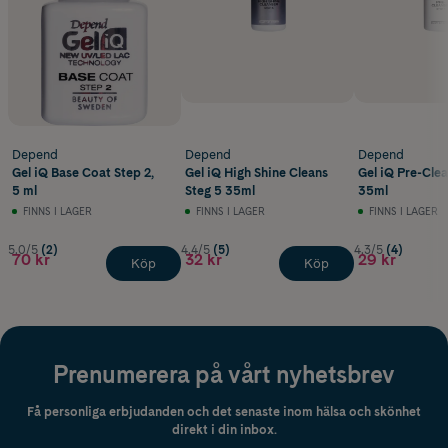
Depend
Depend
Depend
Gel iQ Base Coat Step 2,
Gel iQ High Shine Cleans
Gel iQ Pre-Clea
5 ml
Steg 5 35ml
35ml
FINNS I LAGER
FINNS I LAGER
FINNS I LAGER
5.0/5
(2)
4.4/5
(5)
4.3/5
(4)
70 kr
32 kr
29 kr
Köp
Köp
Prenumerera på vårt nyhetsbrev
Få personliga erbjudanden och det senaste inom hälsa och skönhet
direkt i din inbox.