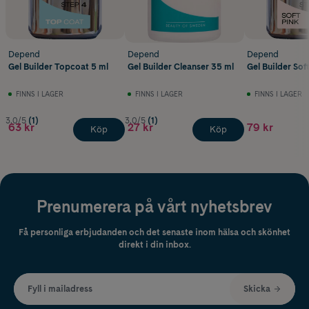
Depend
Depend
Depend
Gel Builder Topcoat 5 ml
Gel Builder Cleanser 35 ml
Gel Builder Sof
FINNS I LAGER
FINNS I LAGER
FINNS I LAGER
3.0/5
(1)
3.0/5
(1)
63 kr
27 kr
79 kr
Köp
Köp
Prenumerera på vårt nyhetsbrev
Få personliga erbjudanden och det senaste inom hälsa och skönhet
direkt i din inbox.
Fyll i mailadress
Skicka