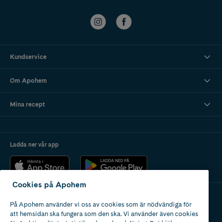
Kundservice
Om Apohem
Mina recept
Ladda ner vår app
Cookies på Apohem
På Apohem använder vi oss av cookies som är nödvändiga för
Apotek med tillstånd
att hemsidan ska fungera som den ska. Vi använder även cookies
av Läkemedelsverket