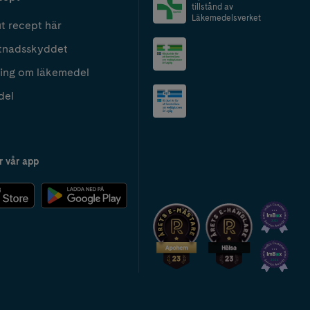
tillstånd av
Läkemedelsverket
t recept här
tnadsskyddet
ing om läkemedel
del
r vår app
2024