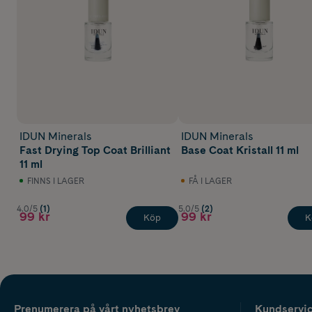
IDUN Minerals
IDUN Minerals
Fast Drying Top Coat Brilliant
Base Coat Kristall 11 ml
11 ml
FINNS I LAGER
FÅ I LAGER
4.0/5
(1)
5.0/5
(2)
99 kr
99 kr
Köp
K
Prenumerera på vårt nyhetsbrev
Kundservi