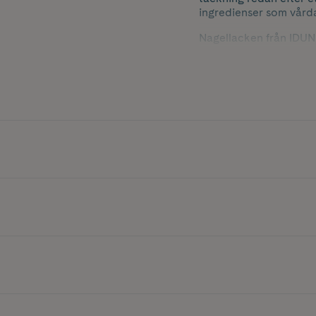
ingredienser som vårda
Nagellacken från IDUN 
skadliga för hälsan. 1
För att skydda naglarn
och topplack i samma 