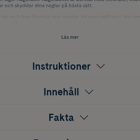
r och skyddar dina naglar på bästa sätt.
har en 5-free-formula som innebär att man tagit bort fem ke
00% Veganska och Parfymfria.
a och få nagellacket att hålla längre rekommenderar vi att d
Läs mer
serie.
Instruktioner
Innehåll
Fakta