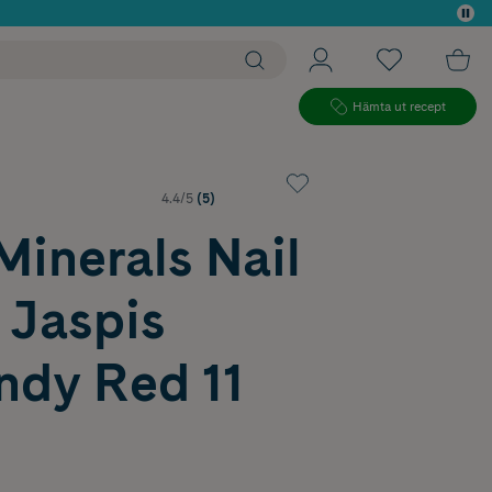
 köp*
Hämta ut recept
4.4/5
(5)
inerals Nail
 Jaspis
ndy Red 11