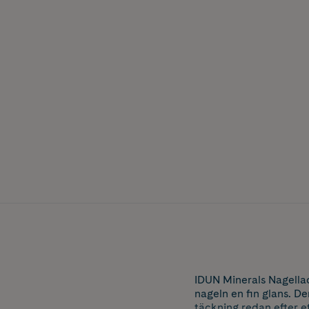
IDUN Minerals Nagellac
nageln en fin glans. D
täckning redan efter e