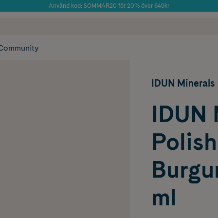
Använd kod: SOMMAR20 för 20% över 649kr
Årets Butik 2025 inom Skönhet
 frakt
✓ Rådgivning från farmaceuter & hudterapeuter
✓ Poäng på alla
Community
IDUN Minerals
IDUN M
Polish
Burgu
ml