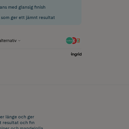
ns med glansig finish
som ger ett jämnt resultat
ler länge och ger
 resultat och fin
aminer och mandelolja,