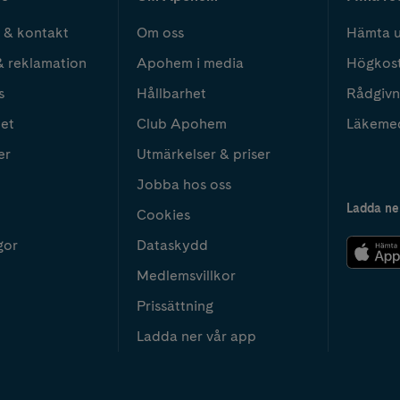
 & kontakt
Om oss
Hämta u
& reklamation
Apohem i media
Högkos
s
Hållbarhet
Rådgivn
het
Club Apohem
Läkeme
er
Utmärkelser & priser
Jobba hos oss
Ladda ne
Cookies
gor
Dataskydd
Medlemsvillkor
Prissättning
Ladda ner vår app