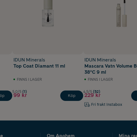
IDUN Minerals
IDUN Minerals
Top Coat Diamant 11 ml
Mascara Vatn Volume B
38°C 9 ml
FINNS I LAGER
FINNS I LAGER
5.0/5
(1)
4.5/5
(52)
99 kr
229 kr
öp
Köp
Fri frakt Instabox
ce
Om Apohem
Mina re