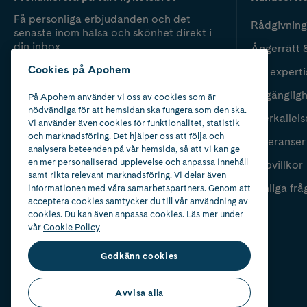
Få personliga erbjudanden och det
Rådgivning
senaste inom hälsa och skönhet direkt i
din inbox.
Ångerrätt 
Cookies på Apohem
Vår experti
Fyll i mailadress
Skicka
Tillgänglig
På Apohem använder vi oss av cookies som är
nödvändiga för att hemsidan ska fungera som den ska.
Återkallels
Vi använder även cookies för funktionalitet, statistik
och marknadsföring. Det hjälper oss att följa och
Leveranser
analysera beteenden på vår hemsida, så att vi kan ge
en mer personaliserad upplevelse och anpassa innehåll
Köpvillkor
samt rikta relevant marknadsföring. Vi delar även
Vanliga frå
informationen med våra samarbetspartners. Genom att
acceptera cookies samtycker du till vår användning av
cookies. Du kan även anpassa cookies. Läs mer under
vår
Cookie Policy
Godkänn cookies
Avvisa alla