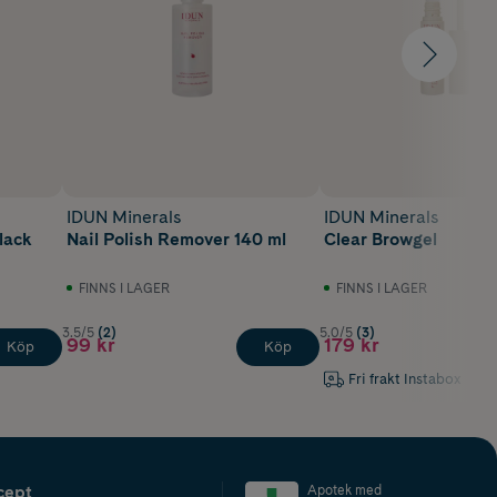
IDUN Minerals
IDUN Minerals
lack
Nail Polish Remover 140 ml
Clear Browgel
FINNS I LAGER
FINNS I LAGER
3.5/5
(2)
5.0/5
(3)
99 kr
179 kr
Köp
Köp
Fri frakt Instabox
cept
Apotek med