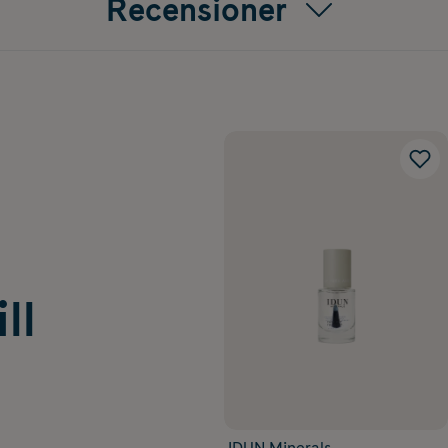
Recensioner
ll
IDUN Minerals