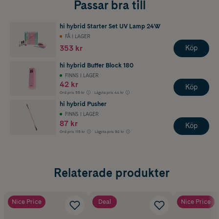
Passar bra till
hi hybrid Starter Set UV Lamp 24W
FÅ I LAGER
353 kr
Köp
hi hybrid Buffer Block 180
FINNS I LAGER
42 kr
Köp
Ord.pris
55 kr
Lägsta pris
44 kr
hi hybrid Pusher
FINNS I LAGER
87 kr
Köp
Ord.pris
115 kr
Lägsta pris
92 kr
Relaterade produkter
Nice Price
Deal
Nice Price