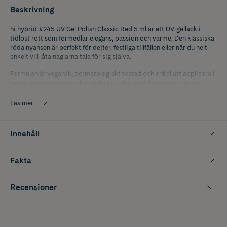
Beskrivning
hi hybrid #245 UV Gel Polish Classic Red 5 ml är ett UV-gellack i
tidlöst rött som förmedlar elegans, passion och värme. Den klassiska
röda nyansen är perfekt för dejter, festliga tillfällen eller när du helt
enkelt vill låta naglarna tala för sig själva.
Formulan är vegansk, dermatologiskt testad och enkel att applicera i
tunna lager. Lacket härdas under UV- eller LED-lampa och ger en
glansfull, hållbar finish som sitter upp till 21 dagar. Ett säkert val för
dig som vill skapa en ikonisk och självsäker manikyr.
Läs mer
Innehåller 5 ml.
Innehåll
Fakta
Recensioner