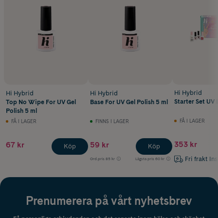
Hi Hybrid
Hi Hybrid
Hi Hybrid
Starter Set U
Top No Wipe For UV Gel
Base For UV Gel Polish 5 ml
Polish 5 ml
FÅ I LAGER
FÅ I LAGER
FINNS I LAGER
353 kr
67 kr
59 kr
Köp
Köp
Fri frakt In
Ord.pris
85 kr
Lägsta pris
60 kr
Prenumerera på vårt nyhetsbrev