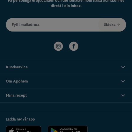
Få personliga erbjudanden och det senaste inom hälsa och skönhet
direkt i din inbox.
Fyll i mailadress
Skicka
Kundservice
Om Apohem
Mina recept
Ladda ner vår app