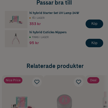
Passar bra till
hi hybrid Starter Set UV Lamp 24W
FÅ I LAGER
353 kr
Köp
hi hybrid Cuticles Nippers
FINNS I LAGER
95 kr
Köp
Relaterade produkter
Nice Price
Deal