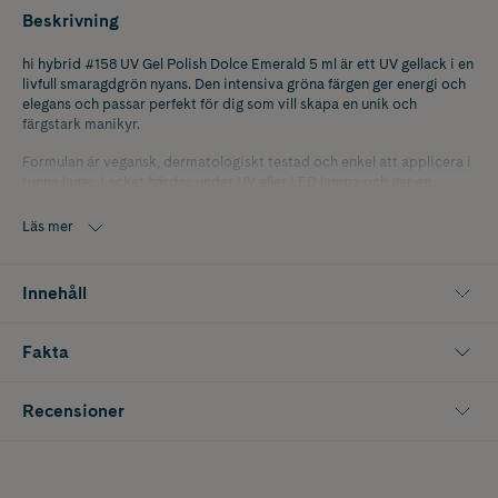
Beskrivning
hi hybrid #158 UV Gel Polish Dolce Emerald 5 ml är ett UV gellack i en
livfull smaragdgrön nyans. Den intensiva gröna färgen ger energi och
elegans och passar perfekt för dig som vill skapa en unik och
färgstark manikyr.
Formulan är vegansk, dermatologiskt testad och enkel att applicera i
tunna lager. Lacket härdas under UV eller LED lampa och ger en
glansfull finish som håller i upp till 21 dagar.
Läs mer
Innehåller 5 ml.
Innehåll
Fakta
Recensioner