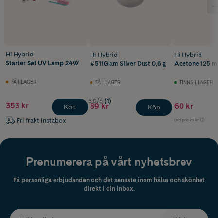
Hi Hybrid
Hi Hybrid
Hi Hybrid
Starter Set UV Lamp 24W
#511Glam Silver Dust 0,6 g
Acetone 125 m
FÅ I LAGER
FÅ I LAGER
FINNS I LAGER
5.0/5
(1)
353 kr
89 kr
60 kr
Köp
Köp
Fri frakt Instabox
Ord.pris
79 kr
Prenumerera på vårt nyhetsbrev
Få personliga erbjudanden och det senaste inom hälsa och skönhet
direkt i din inbox.