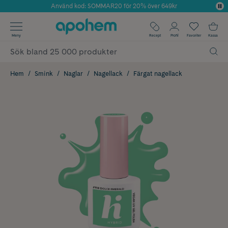
Använd kod: SOMMAR20 för 20% över 649kr
Årets Butik 2025 inom Skönhet
✓ Fri frakt
Meny
Recept
Profil
Favoriter
Kassa
✓ Rådgivning från farmaceuter & hudterapeuter
✓ Poäng på alla köp*
Hem
Smink
Naglar
Nagellack
Färgat nagellack