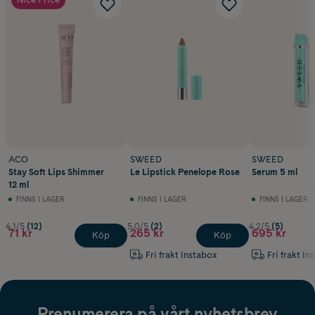
ACO
SWEED
SWEED
Stay Soft Lips Shimmer
Le Lipstick Penelope Rose
Serum 5 ml
12 ml
FINNS I LAGER
FINNS I LAGER
FINNS I LAGER
4.1/5
(12)
5.0/5
(2)
4.2/5
(5)
71 kr
265 kr
695 kr
Köp
Köp
Fri frakt Instabox
Fri frakt In
Prenumerera på vårt nyhetsbrev