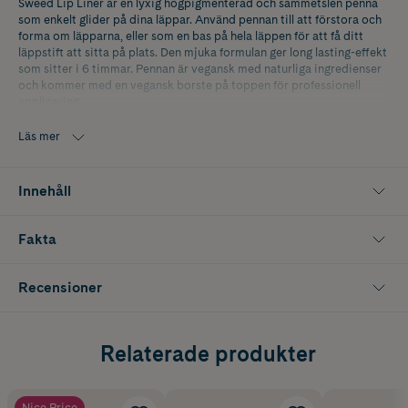
Sweed Lip Liner är en lyxig högpigmenterad och sammetslen penna
som enkelt glider på dina läppar. Använd pennan till att förstora och
forma om läpparna, eller som en bas på hela läppen för att få ditt
läppstift att sitta på plats. Den mjuka formulan ger long lasting-effekt
som sitter i 6 timmar. Pennan är vegansk med naturliga ingredienser
och kommer med en vegansk borste på toppen för professionell
applicering.
Barely There är när du vill ha en nude färgad läpp som sitter på plats i
Läs mer
flera timmar.
Innehåll
Fakta
Recensioner
Relaterade produkter
Nice Price