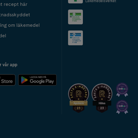
Läkemedelsverket
t recept här
tnadsskyddet
ing om läkemedel
del
r vår app
2024