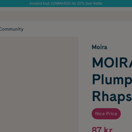
Använd kod: SOMMAR20 för 20% över 649kr
Årets Butik 2025 inom Skönhet
 frakt
✓ Rådgivning från farmaceuter & hudterapeuter
✓ Poäng på alla
Community
Moira
MOIRA
Plumpi
Rhaps
Nice Price
87 kr