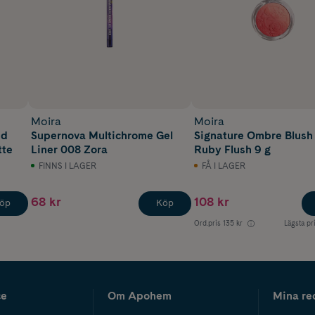
Moira
Moira
ed
Supernova Multichrome Gel
Signature Ombre Blush
tte
Liner 008 Zora
Ruby Flush 9 g
FINNS I LAGER
FÅ I LAGER
68 kr
108 kr
öp
Köp
Ord.pris
135 kr
Lägsta pr
ce
Om Apohem
Mina re