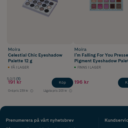
Moira
Moira
Celestial Chic Eyeshadow
I′m Falling For You Press
Palette 12 g
Pigment Eyeshadow Pale
FÅ I LAGER
FINNS I LAGER
5.0/5
(1)
191 kr
196 kr
Köp
K
Ord.pris
239 kr
Lägsta pris
203 kr
Prenumerera på vårt nyhetsbrev
Kundservi