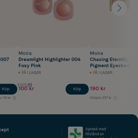
Moira
Moira
 007
Dreamlight Highlighter 004
Chasing Eternity Pre
Foxy Pink
Pigment Eyeshadow 
FÅ I LAGER
FÅ I LAGER
5.0/5
(1)
100 kr
190 kr
Köp
Köp
is
118 kr
Ord.pris
237 kr
Lägsta
cept
Apotek med
tillstånd av