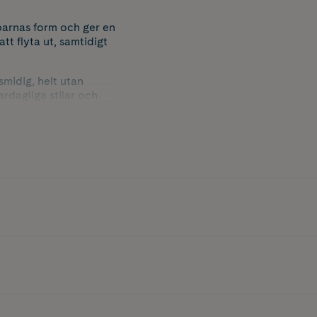
arnas form och ger en
tt flyta ut, samtidigt
midig, helt utan
rdagliga stilar och
am plumping-effekt som