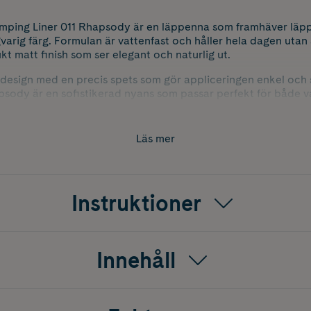
ping Liner 011 Rhapsody är en läppenna som framhäver läpp
varig färg. Formulan är vattenfast och håller hela dagen utan a
t matt finish som ser elegant och naturlig ut.
design med en precis spets som gör appliceringen enkel och s
sody är en sofistikerad nyans som passar perfekt för både va
up-looker. Den milda stickande känslan bidrar till en skons
finition.
Läs mer
Instruktioner
Innehåll