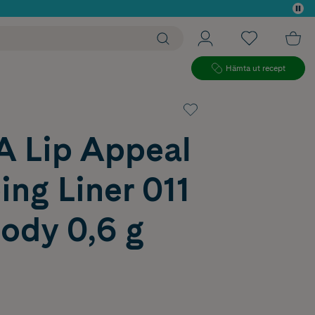
 köp*
Hämta ut recept
 Lip Appeal
ng Liner 011
ody 0,6 g