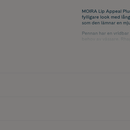
MOIRA Lip Appeal Plum
fylligare look med lång
som den lämnar en mjuk
Pennan har en vridbar 
behov av vässare. Rhap
mer uttrycksfulla make
ger extra volym och de
Nyans: Rhapsody