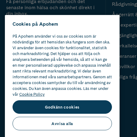
Få personliga erbjudanden och det
Rådgivning
senaste inom hälsa och skönhet direkt i
din inbox.
Ångerrätt 
Cookies på Apohem
Vår experti
Fyll i mailadress
Skicka
Tillgänglig
På Apohem använder vi oss av cookies som är
nödvändiga för att hemsidan ska fungera som den ska.
Återkallels
Vi använder även cookies för funktionalitet, statistik
och marknadsföring. Det hjälper oss att följa och
Leveranser
analysera beteenden på vår hemsida, så att vi kan ge
en mer personaliserad upplevelse och anpassa innehåll
Köpvillkor
samt rikta relevant marknadsföring. Vi delar även
Vanliga frå
informationen med våra samarbetspartners. Genom att
acceptera cookies samtycker du till vår användning av
cookies. Du kan även anpassa cookies. Läs mer under
vår
Cookie Policy
Godkänn cookies
Avvisa alla