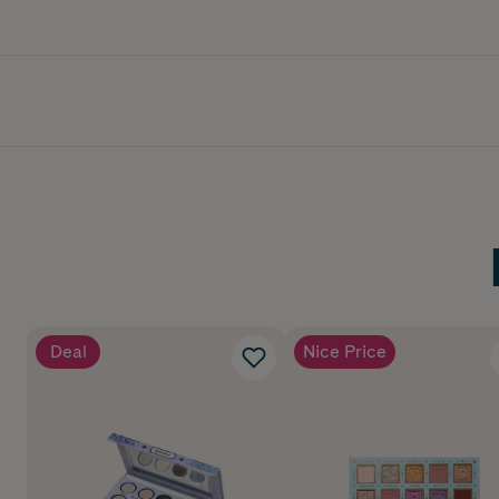
Deal
Nice Price