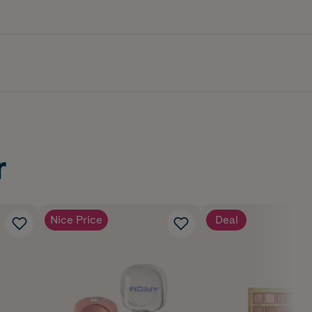
r
Nice Price
Deal