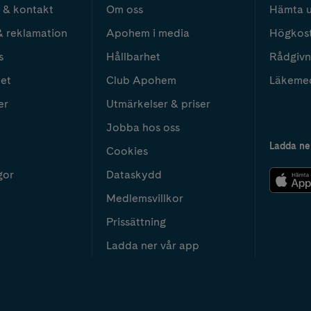
 & kontakt
Om oss
Hämta u
& reklamation
Apohem i media
Högkos
s
Hållbarhet
Rådgivn
het
Club Apohem
Läkeme
er
Utmärkelser & priser
Jobba hos oss
Ladda ne
Cookies
gor
Dataskydd
Medlemsvillkor
Prissättning
Ladda ner vår app