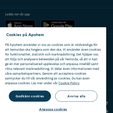
Ladda ner vår app
Cookies på Apohem
På Apohem använder vi oss av cookies som är nödvändiga för
Apotek med tillstånd
att hemsidan ska fungera som den ska. Vi använder även cookies
av Läkemedelsverket
för funktionalitet, statistik och marknadsföring. Det hjälper oss
att följa och analysera beteenden på vår hemsida, så att vi kan
ge en mer personaliserad upplevelse och anpassa innehåll samt
rikta relevant marknadsföring. Vi delar även informationen med
våra samarbetspartners. Genom att acceptera cookies
samtycker du till vår användning av cookies. Du kan även
2024
anpassa cookies. Läs mer under vår
Cookie Policy
Godkänn cookies
Avvisa alla
Anpassa cookies