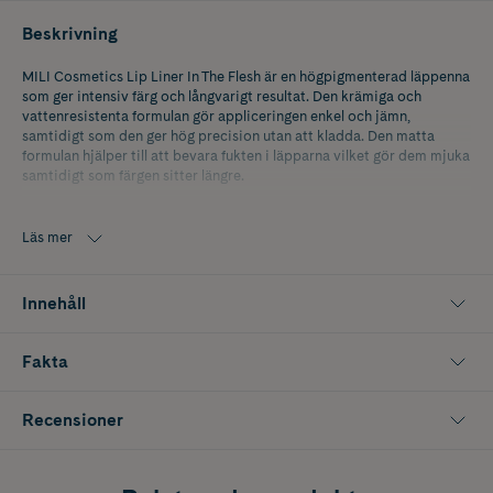
Beskrivning
MILI Cosmetics Lip Liner In The Flesh är en högpigmenterad läppenna
som ger intensiv färg och långvarigt resultat. Den krämiga och
vattenresistenta formulan gör appliceringen enkel och jämn,
samtidigt som den ger hög precision utan att kladda. Den matta
formulan hjälper till att bevara fukten i läpparna vilket gör dem mjuka
samtidigt som färgen sitter längre.
Läppenna kan användas för att definiera, forma och fylla i läpparna
eller som bas under läppstift och läppglans för ökad hållbarhet och en
Läs mer
mer markerad look.
Nyans: In The Flesh.
Innehåll
Fakta
Recensioner